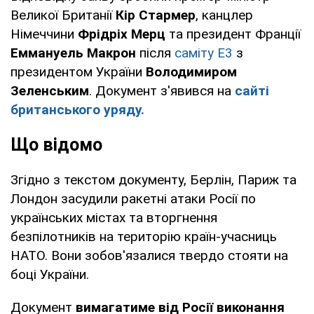
Великої Британії
Кір Стармер
, канцлер
Німеччини
Фрідріх Мерц
та президент Франції
Еммануель Макрон
після
саміту Е3
з
президентом України
Володимиром
Зеленським
. Документ з'явився на
сайті
британського уряду.
Що відомо
Згідно з текстом документу, Берлін, Париж та
Лондон засудили ракетні атаки Росії по
українських містах та вторгнення
безпілотників на територію країн-учасниць
НАТО. Вони зобов'язалися твердо стояти на
боці України.
Документ
вимагатиме від Росії виконання