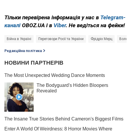
Тільки перевірена інформація у нас в
Telegram-
каналі
OBOZ.UA і в
Viber
. Не ведіться на фейки!
Війна в Україні
Переговори Росії та України
Фрідріх Мерц
Волод
Редакційна політика