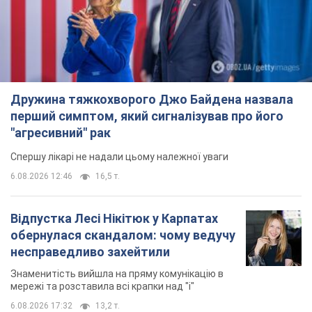
Дружина тяжкохворого Джо Байдена назвала
перший симптом, який сигналізував про його
"агресивний" рак
Спершу лікарі не надали цьому належної уваги
6.08.2026 12:46
16,5 т.
Відпустка Лесі Нікітюк у Карпатах
обернулася скандалом: чому ведучу
несправедливо захейтили
Знаменитість вийшла на пряму комунікацію в
мережі та розставила всі крапки над "і"
6.08.2026 17:32
13,2 т.