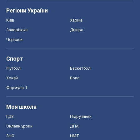
Регіони України
Київ
Харків
Запоріжжя
Дніпро
Черкаси
Спорт
Футбол
Баскетбол
Хокей
Бокс
Формула-1
Моя школа
ГДЗ
Підручники
Онлайн уроки
ДПА
ЗНО
НМТ