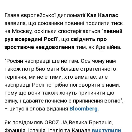
Глава європейської дипломатії
Кая Каллас
заявила, що союзники повинні посилити тиск
на Москву, оскільки спостерігається "
певний
рух всередині Росії
", що
свідчить про
зростаюче невдоволення
тим, як йде війна.
"Росіян насправді ще не там. Ось чому нам
також потрібно мати більше стратегічного
терпіння, ми не є тими, хто вимагає, але
насправді Росії потрібно поговорити з нами,
тому що вони також хочуть припинити цю
війну, і давайте почнемо з припинення вогню",
– цитує її слова видання
Bloomberg.
Як повідомляв OBOZ.UA,Велика Британія,
Франція, Іспанія, Італія та Канада
виступили