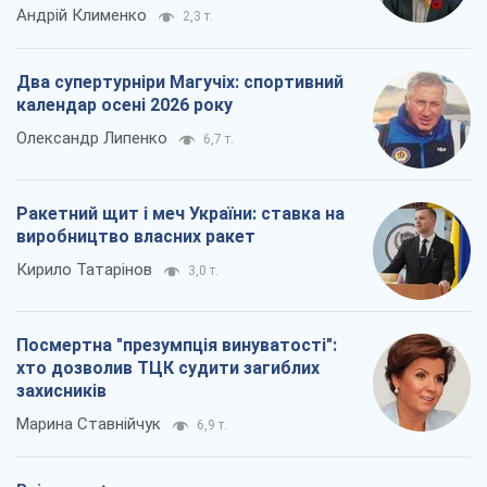
Андрій Клименко
2,3 т.
Два супертурніри Магучіх: спортивний
календар осені 2026 року
Олександр Липенко
6,7 т.
Ракетний щит і меч України: ставка на
виробництво власних ракет
Кирило Татарінов
3,0 т.
Посмертна "презумпція винуватості":
хто дозволив ТЦК судити загиблих
захисників
Марина Ставнійчук
6,9 т.