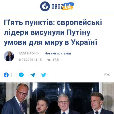
П'ять пунктів: європейські
лідери висунули Путіну
умови для миру в Україні
Ілля Рябінін
Новини політики
8.06.2026 11:15
17,5 т.
0
РУС