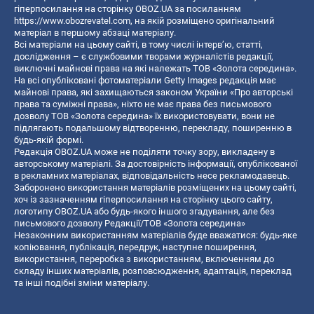
гіперпосилання на сторінку OBOZ.UA за посиланням
https://www.obozrevatel.com
, на якій розміщено оригінальний
матеріал в першому абзаці матеріалу.
Всі матеріали на цьому сайті, в тому числі інтерв’ю, статті,
дослідження – є службовими творами журналістів редакції,
виключні майнові права на які належать ТОВ «Золота середина».
На всі опубліковані фотоматеріали Getty Images редакція має
майнові права, які захищаються законом України «Про авторські
права та суміжні права», ніхто не має права без письмового
дозволу ТОВ «Золота середина» їх використовувати, вони не
підлягають подальшому відтворенню, перекладу, поширенню в
будь-якій формі.
Редакція OBOZ.UA може не поділяти точку зору, викладену в
авторському матеріалі. За достовірність інформації, опублікованої
в рекламних матеріалах, відповідальність несе рекламодавець.
Заборонено використання матеріалів розміщених на цьому сайті,
хоч із зазначенням гіперпосилання на сторінку цього сайту,
логотипу OBOZ.UA або будь-якого іншого згадування, але без
письмового дозволу Редакції/ТОВ «Золота середина»
Незаконним використанням матеріалів буде вважатися: будь-яке
копiювання, публiкацiя, передрук, наступне поширення,
використання, переробка з використанням, включенням до
складу інших матеріалів, розповсюдження, адаптація, переклад
та інші подібні зміни матеріалу.