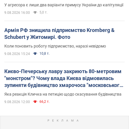
У агресора є лише два варіанти примусу України до капітуляції
5,0 т.
9.08.2026 16:00
Армія РФ знищила підприємство Kromberg &
Schubert у Житомирі. Фото
Коли поновить роботу підприємство, наразі невідомо
10,8 т.
9.08.2026 15:24
Києво-Печерську лавру закриють 80-метровим
"монстром"? Чому влада Києва відмовилась
зупиняти будівництво хмарочоса "московського
вірянина"
Яка реакція Кличка на петицію щодо скасування будівництва
66,2 т.
9.08.2026 12:00