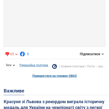
65
0
Підписатися
Теги
Редакційна політика
Новини політики
Путін – про...
Повернутися на головну OBOZ
Важливе
Красуня зі Львова з рекордом виграла історичну
медаль для України на чемпіонаті світу з легкої