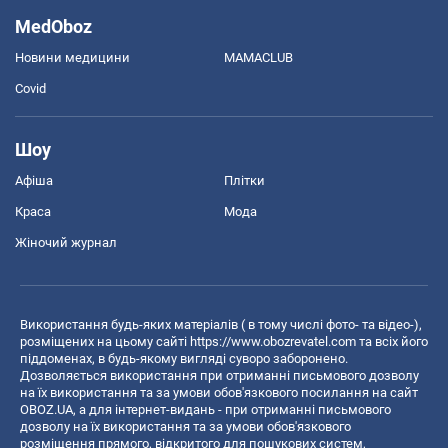
MedOboz
Новини медицини
MAMACLUB
Covid
Шоу
Афіша
Плітки
Краса
Мода
Жіночий журнал
Використання будь-яких матеріалів ( в тому числі фото- та відео-),
розміщених на цьому сайті
https://www.obozrevatel.com
та всіх його
піддоменах, в будь-якому вигляді суворо заборонено.
Дозволяється використання при отриманні письмового дозволу
на їх використання та за умови обов'язкового посилання на сайт
OBOZ.UA, а для інтернет-видань - при отриманні письмового
дозволу на їх використання та за умови обов'язкового
розміщення прямого, відкритого для пошукових систем,