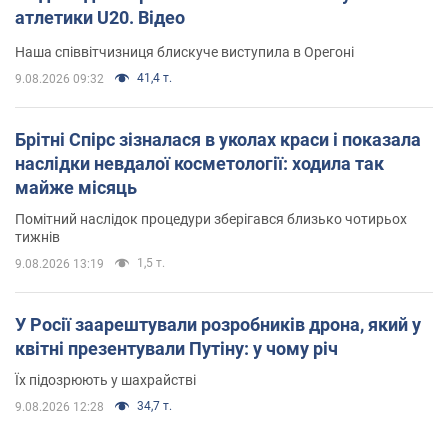
атлетики U20. Відео
Наша співвітчизниця блискуче виступила в Орегоні
41,4 т.
9.08.2026 09:32
Брітні Спірс зізналася в уколах краси і показала
наслідки невдалої косметології: ходила так
майже місяць
Помітний наслідок процедури зберігався близько чотирьох
тижнів
1,5 т.
9.08.2026 13:19
У Росії заарештували розробників дрона, який у
квітні презентували Путіну: у чому річ
Їх підозрюють у шахрайстві
34,7 т.
9.08.2026 12:28