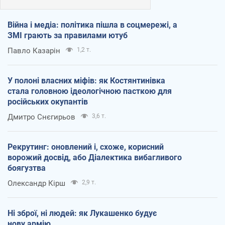
Війна і медіа: політика пішла в соцмережі, а
ЗМІ грають за правилами ютуб
Павло Казарін
1,2 т.
У полоні власних міфів: як Костянтинівка
стала головною ідеологічною пасткою для
російських окупантів
Дмитро Снєгирьов
3,6 т.
Рекрутинг: оновлений і, схоже, корисний
ворожий досвід, або Діалектика вибагливого
боягузтва
Олександр Кірш
2,9 т.
Ні зброї, ні людей: як Лукашенко будує
нову армію