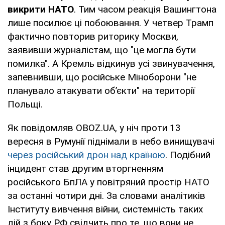
викрити НАТО
. Тим часом реакція Вашингтона
лише посилює ці побоювання. У четвер Трамп
фактично повторив риторику Москви,
заявивши журналістам, що "це могла бути
помилка". А Кремль відкинув усі звинувачення,
запевнивши, що російське Міноборони "не
планувало атакувати об’єкти" на території
Польщі.
Як повідомляв OBOZ.UA, у ніч проти 13
вересня в Румунії піднімали в небо винищувачі
через російський дрон над країною
. Подібний
інцидент став другим вторгненням
російського БпЛА у повітряний простір НАТО
за останні чотири дні. За словами аналітиків
Інституту вивчення війни, системність таких
дій з боку РФ свідчить про те, що вони не