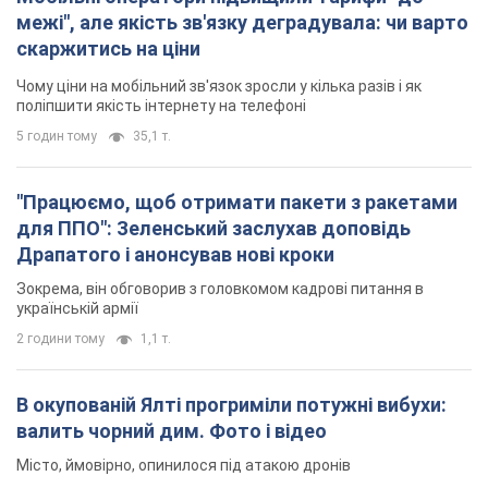
межі", але якість зв'язку деградувала: чи варто
скаржитись на ціни
Чому ціни на мобільний зв'язок зросли у кілька разів і як
поліпшити якість інтернету на телефоні
5 годин тому
35,1 т.
"Працюємо, щоб отримати пакети з ракетами
для ППО": Зеленський заслухав доповідь
Драпатого і анонсував нові кроки
Зокрема, він обговорив з головкомом кадрові питання в
українській армії
2 години тому
1,1 т.
В окупованій Ялті прогриміли потужні вибухи:
валить чорний дим. Фото і відео
Місто, ймовірно, опинилося під атакою дронів