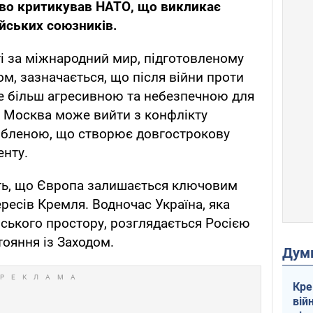
во критикував НАТО, що викликає
йських союзників.
і за міжнародний мир, підготовленому
, зазначається, що після війни проти
е більш агресивною та небезпечною для
, Москва може вийти з конфлікту
обленою, що створює довгострокову
енту.
ть, що Європа залишається ключовим
ресів Кремля. Водночас Україна, яка
йського простору, розглядається Росією
ояння із Заходом.
Дум
Кре
вій