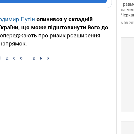
нети
Травм
Фото
на меж
Черка
одимир Путін
опинився у складній
6.08.20
 України, що може підштовхнути його до
попереджають про ризик розширення
 напрямок.
ідео дня