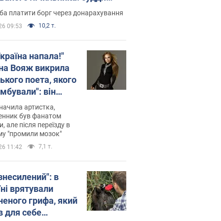
лив неочікуване рішення
ба платити борг через донарахування
10,2 т.
26 09:53
країна напала!"
на Вояж викрила
ького поета, якого
мбували": він
ь російської не
начила артистка,
 а тепер хоче
енник був фанатом
и, але після переїзду в
циду українців
му "промили мозок"
7,1 т.
26 11:42
знесилений": в
їні врятували
неного грифа, який
в для себе