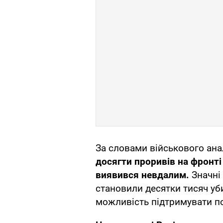
За словами військового ан
досягти проривів на фронті
виявився невдалим.
Значні 
становили десятки тисяч уб
можливість підтримувати по