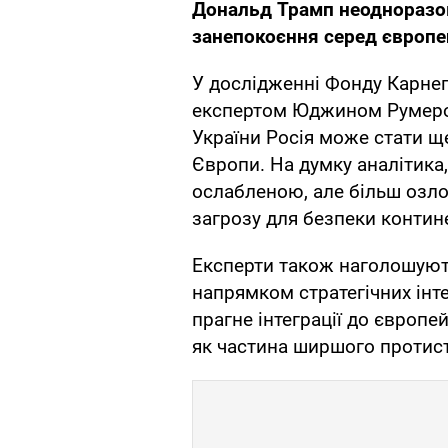
Дональд Трамп неодноразо
занепокоєння серед європе
У дослідженні Фонду Карнег
експертом Юджином Румером
України Росія може стати щ
Європи. На думку аналітика
ослабленою, але більш озл
загрозу для безпеки контин
Експерти також наголошую
напрямком стратегічних інте
прагне інтеграції до європе
як частина ширшого протист