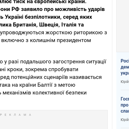
илює тиск на європейські країни.
рони РФ заявило про можливість ударів
ь Україні безпілотники, серед яких
ика Британія, Швеція, Італія та
 супроводжуються жорсткою риторикою з
в, включно з колишнім президентом
Рос
 у разі подальшого загострення ситуації
дем
ані кроки, зокрема спробувати
укр
еред потенційних сценаріїв називається
вар
Юрій
ака на країни Балтії з метою
 механізмів колективної безпеки
Гос
про
сла
Юрій