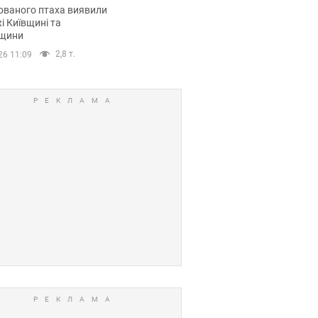
повий маршрут.
ованого птаха виявили
і Київщині та
щини
2,8 т.
26 11:09