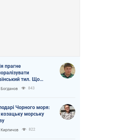
ія прагне
оралізувати
аїнський тил. Що
то собі нагадати
843
 Богданов
подарі Чорного моря:
 козацьку морську
ву
822
 Кирпичов