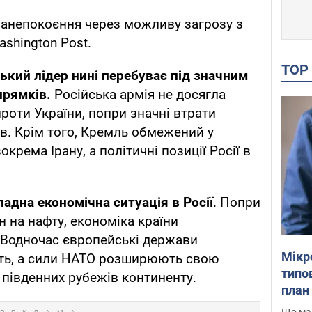
занепокоєння через можливу загрозу з
shington Post.
TO
ький лідер нині перебуває під значним
прямків.
Російська армія не досягла
проти України, попри значні втрати
ів. Крім того, Кремль обмежений у
окрема Ірану, а політичні позиції Росії в
адна економічна ситуація в Росії
. Попри
н на нафту, економіка країни
 Водночас європейські держави
Мікр
ть, а сили НАТО розширюють свою
типов
о південних рубежів континенту.
план 
Що маю