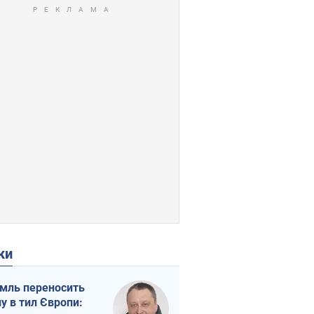
ки
мль переносить
ну в тил Європи: