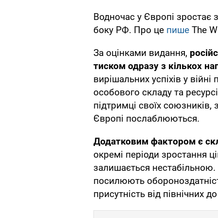
Водночас у Європі зростає 
боку РФ. Про це
пише
The Wa
За оцінками видання,
російс
тиском одразу з кількох на
вирішальних успіхів у війні 
особового складу та ресурс
підтримці своїх союзників, з
Європі послаблюються.
Додатковим фактором є скл
окремі періоди зростання ці
залишається нестабільною.
посилюють обороноздатніс
присутність від північних д