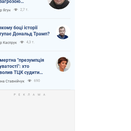
 загрозою
тична логістика
2,7 т.
ор Ягун
якому боці історії
тупає Дональд Трамп?
4,3 т.
ор Каспрук
мертна "презумпція
уватості": хто
волив ТЦК судити
иблих захисників
690
на Ставнійчук