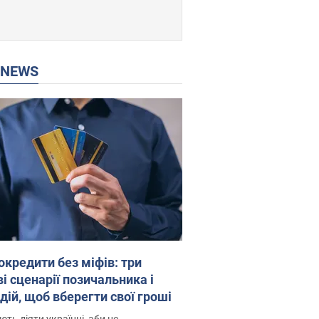
P NEWS
окредити без міфів: три
і сценарії позичальника і
дій, щоб вберегти свої гроші
ть діяти українці, аби не