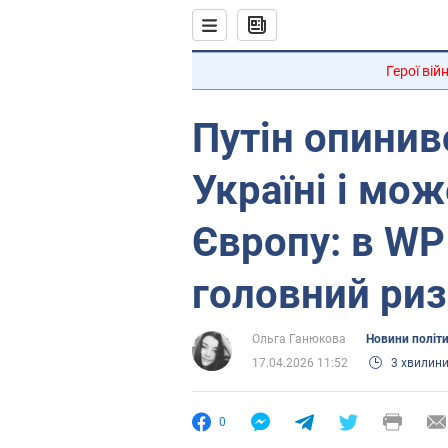
Герої вій
Путін опинивс
Україні і мож
Європу: в WP
головний ри
Ольга Ганюкова
Новини політ
17.04.2026 11:52
3 хвилин
0