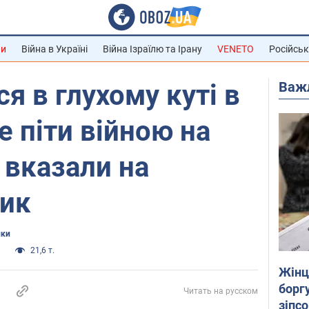
ни
Війна в Україні
Війна Ізраїлю та Ірану
VENETO
Російськ
Важ
я в глухому куті в
е піти війною на
 вказали на
зик
ики
и
21,6 т.
Жінці
боргу
Читать на русском
зіпс