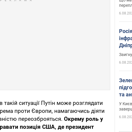
перепл
6.08.20
Росія
інфр
Дніпр
пора
Заигн
6.08.20
Зеле
підго
та антибалістичної програми
FREY
 такій ситуації Путін може розглядати
У Києв
завер
крема проти Європи, намагаючись діяти
6.08.20
повністю переозброяться.
Окрему роль у
гравати позиція США, де президент