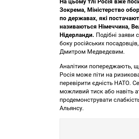
На цьому тлі Росія вже пос
Зокрема, Міністерство обо
по державах, які постачают
називаються Німеччина, Вел
Нідерланди.
Подібні заяви
боку російських посадовці
Дмитром Медведєвим.
Аналітики попереджають, що
Росія може піти на ризиков
перевірити єдність НАТО. С
можливий тиск або навіть ат
продемонструвати слабкість
Альянсу.