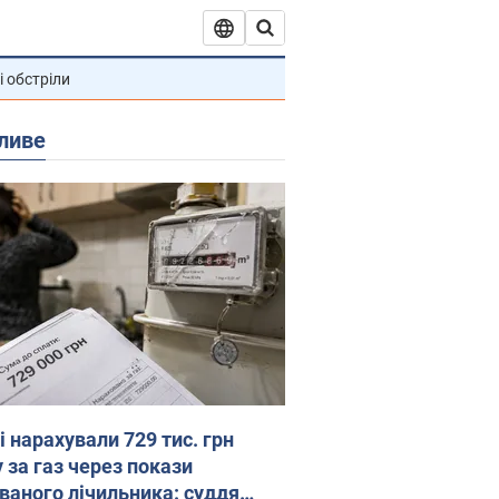
і обстріли
ливе
 нарахували 729 тис. грн
 за газ через покази
ованого лічильника: суддя