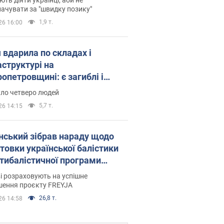
ачувати за "швидку позику"
1,9 т.
26 16:00
 вдарила по складах і
аструктурі на
опетровщині: є загиблі і
нені. Фото
уло четверо людей
5,7 т.
26 14:15
нський зібрав нараду щодо
товки української балістики
JA: які рішення готуються
і розраховують на успішне
шення проєкту FREYJA
26,8 т.
26 14:58