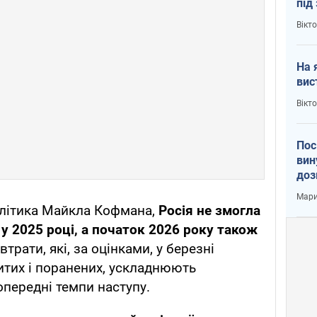
під
кри
Вікт
На 
вис
Вікт
Пос
вин
доз
заг
Мари
алітика Майкла Кофмана,
Росія не змогла
 у 2025 році, а початок 2026 року також
втрати, які, за оцінками, у березні
итих і поранених, ускладнюють
передні темпи наступу.