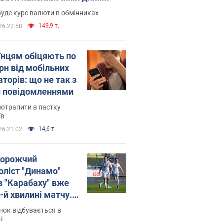
уде курс валюти в обмінниках
149,9 т.
26 22:58
їнцям обіцяють по
рн від мобільних
торів: що не так з
 повідомленнями
потрапити в пастку
їв
14,6 т.
26 21:02
орожчий
оліст "Динамо"
в "Карабаху" вже
-й хвилині матчу.
о
ок відбувається в
і