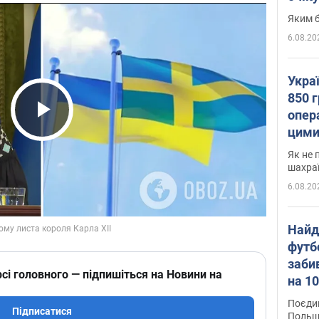
Яким б
6.08.20
Укра
850 г
опера
Play Video
цими
Як не 
шахра
6.08.20
Найд
футб
заби
сі головного — підпишіться на Новини на
на 10
Віде
Поєдин
Підписатися
Польщ