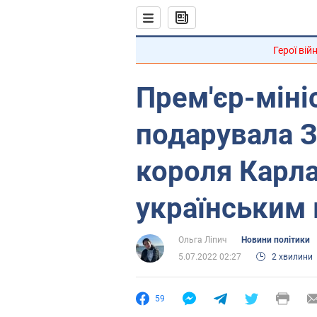
Герої вій
Прем'єр-міні
подарувала 
короля Карла
українським
Ольга Ліпич
Новини політики
5.07.2022 02:27
2 хвилини
59