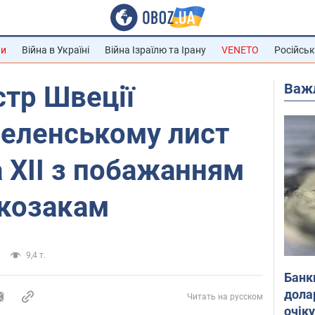
ни
Війна в Україні
Війна Ізраїлю та Ірану
VENETO
Російськ
Важ
стр Швеції
Зеленському лист
 XII з побажанням
 козакам
9,4 т.
Банк
дола
Читать на русском
очік