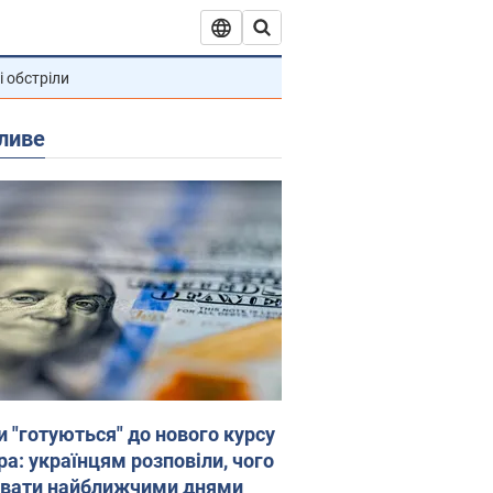
і обстріли
ливе
и "готуються" до нового курсу
ра: українцям розповіли, чого
увати найближчими днями