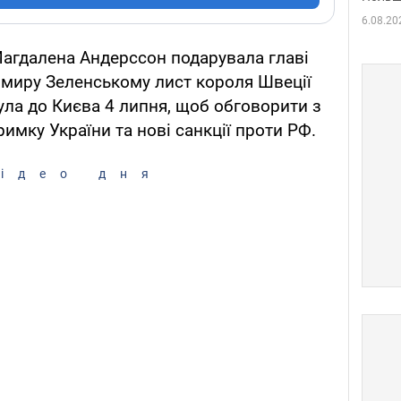
6.08.20
Магдалена Андерссон подарувала главі
имиру Зеленському лист короля Швеції
ула до Києва 4 липня, щоб обговорити з
имку України та нові санкції проти РФ.
ідео дня