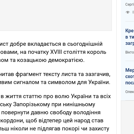
зне
Серг
рак
Кре
в т
ист добре вкладається в сьогоднішній
заг
лог
ловами, на початку XVIII століття король
Вікт
вом та козацькою демократією.
Мер
читав фрагмент тексту листа та зазгачив,
схо
ивим сигналом та символом для України.
пос
укр
Олек
в життя статтю про волю України та всіх
Війську Запорізькому при нинішньому
повернути давню свободу володіння
 кордони, щоб відтепер цей народ став
ьш ніколи не підлягав покорі чи захисту