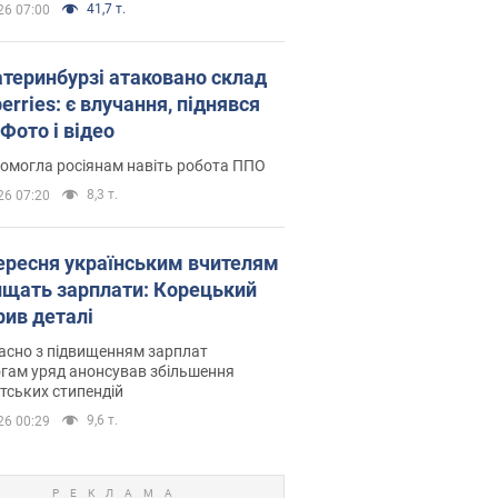
41,7 т.
26 07:00
атеринбурзі атаковано склад
erries: є влучання, піднявся
Фото і відео
омогла росіянам навіть робота ППО
8,3 т.
26 07:20
вересня українським вчителям
ищать зарплати: Корецький
рив деталі
асно з підвищенням зарплат
гам уряд анонсував збільшення
тських стипендій
9,6 т.
26 00:29