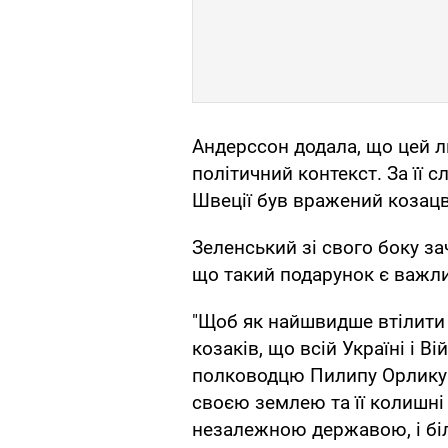
Андерссон додала, що цей л
політичний контекст. За її с
Швеції був вражений козац
Зеленський зі свого боку за
що такий подарунок є важл
"Щоб як найшвидше втілити 
козаків, що всій Україні і 
полководцю Пилипу Орлику 
своєю землею та її колишні
незалежною державою, і біл