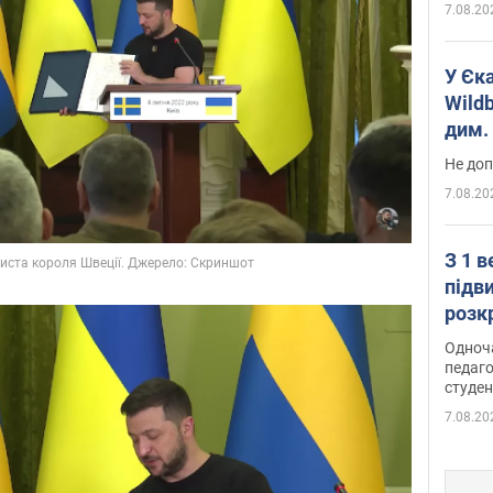
7.08.20
У Єк
Wildb
дим. 
Не доп
7.08.20
З 1 
підв
розк
Одноч
педаго
студен
7.08.20