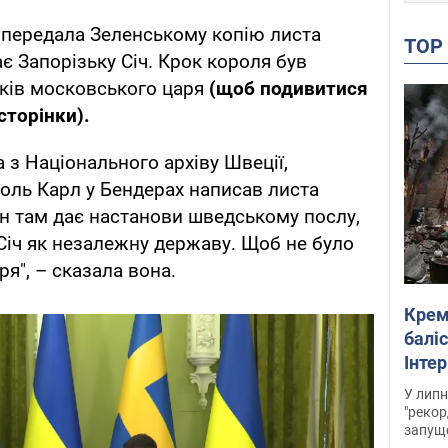
передала Зеленському копію листа
TO
ає Запорізьку Січ. Крок короля був
сків московського царя
(щоб подивитися
сторінки).
 з Національного архіву Швеції,
роль Карл у Бендерах написав листа
н там дає настанови шведському послу,
Січ як незалежну державу. Щоб не було
ря", – сказала вона.
Крем
баліс
Інте
У липн
"рекор
запуще