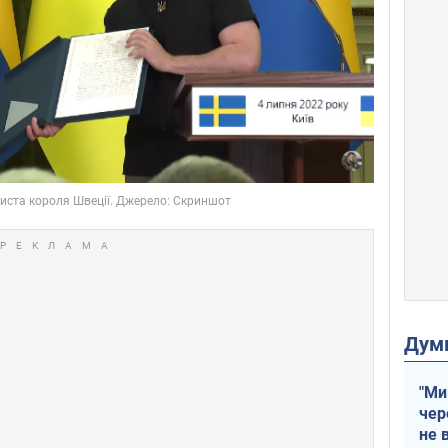
Дум
"Ми
чер
не 