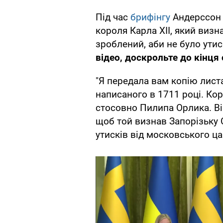
Під час
брифінгу
Андерссон 
короля Карла ХІІ, який визн
зроблений, аби не було ути
відео, доскрольте до кінця 
"Я передала вам копію листа
написаного в 1711 році. Ко
стосовно Пилипа Орлика. Ві
щоб той визнав Запорізьку 
утисків від московського ца