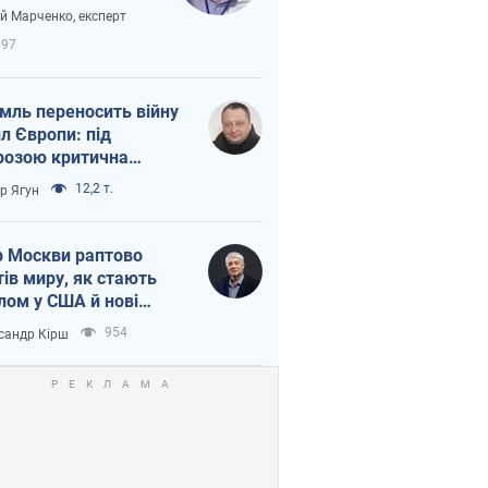
вірі через
ій Марченко, експерт
етний терор
897
мль переносить війну
ил Європи: під
розою критична
істика
12,2 т.
ор Ягун
 Москви раптово
тів миру, як стають
лом у США й нові
аїнські топ-рейтинги
954
сандр Кірш