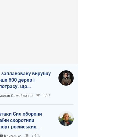
 заплановану вирубку
ьше 600 дерев і
лотрасу: що
бувається на Теремках
1,6 т.
ислав Самойленко
иєві
атаки Сил оборони
аїни скоротили
порт російських
топродуктів
3,4 т.
ій Клименко