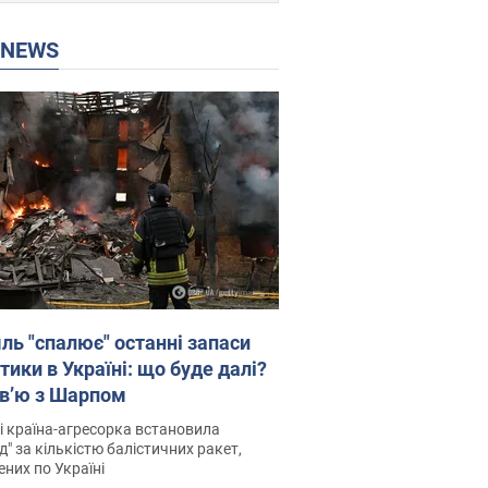
P NEWS
ль "спалює" останні запаси
тики в Україні: що буде далі?
рв’ю з Шарпом
і країна-агресорка встановила
д" за кількістю балістичних ракет,
них по Україні