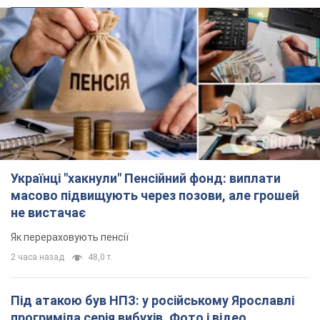
Українці "хакнули" Пенсійний фонд: виплати
масово підвищують через позови, але грошей
не вистачає
Як перераховують пенсії
2 часа назад
48,0 т.
Під атакою був НПЗ: у російському Ярославлі
прогриміла серія вибухів. Фото і відео