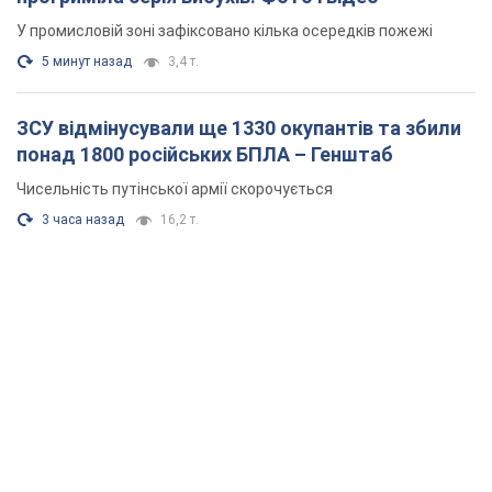
У промисловій зоні зафіксовано кілька осередків пожежі
5 минут назад
3,4 т.
ЗСУ відмінусували ще 1330 окупантів та збили
понад 1800 російських БПЛА – Генштаб
Чисельність путінської армії скорочується
3 часа назад
16,2 т.