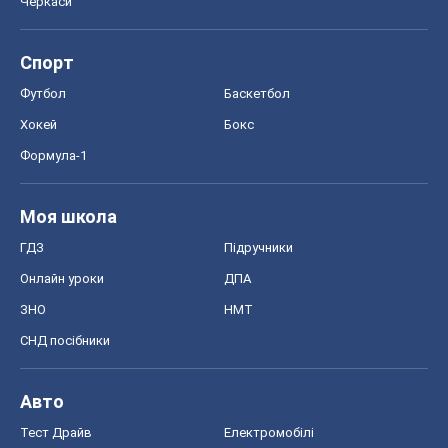
Черкаси
Спорт
Футбол
Баскетбол
Хокей
Бокс
Формула-1
Моя школа
ГДЗ
Підручники
Онлайн уроки
ДПА
ЗНО
НМТ
СНД посібники
Авто
Тест Драйв
Електромобілі