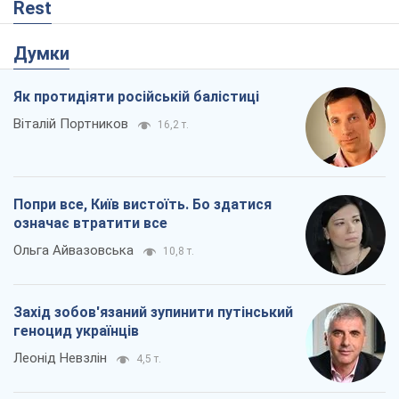
Rest
Думки
Як протидіяти російській балістиці
Віталій Портников
16,2 т.
Попри все, Київ вистоїть. Бо здатися
означає втратити все
Ольга Айвазовська
10,8 т.
Захід зобов'язаний зупинити путінський
геноцид українців
Леонід Невзлін
4,5 т.