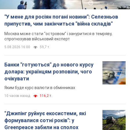
"У мене для росіян погані новини": Селезньов
припустив, чим закінчиться "війна складів"
Москва може стати "островом" і зануритися в темряву,
спрогнозував військовий експерт
5.08.2026 16:00
59,7 т.
Банки "готуються" до нового курсу
долара: українцям розповіли, чого
очікувати
Яким буде курс валюти в обмінниках
10 часов назад
116,2 т.
"Джипінг руйнує екосистеми, які
формувалися сотні років": у
Greenpeace забили на сполох