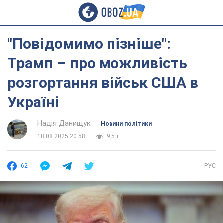
"Повідомимо пізніше":
Трамп – про можливість
розгортання військ США в
Україні
Надія Данищук
Новини політики
18.08.2025 20:58
9,5 т.
62
РУС