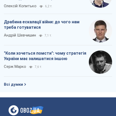
Олексій Копитько
6,2 т.
Драбина ескалації війни: до чого нам
треба готуватися
Андрій Шевчишин
7,1 т.
"Коли хочеться помсти": чому стратегія
України має залишатися іншою
Серж Марко
7,6 т.
Всі думки