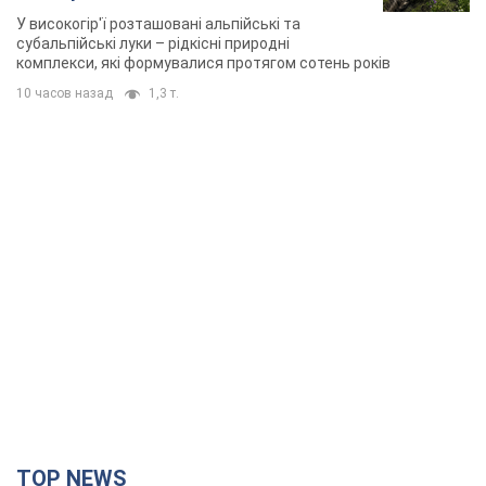
У високогір'ї розташовані альпійські та
субальпійські луки – рідкісні природні
комплекси, які формувалися протягом сотень років
10 часов назад
1,3 т.
TOP NEWS