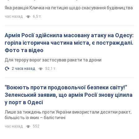
"московського вірянина"
Яка реакція Кличка на петицію щодо скасування будівництва
час назад
6,5 т.
Армія Росії здійснила масовану атаку на Одесу:
горіла історична частина міста, є постраждалі.
Фото та відео
Для терору ворог застосував ракети та дрони
2 часа назад
52,1 т.
"Воюють проти продовольчої безпеки світу!"
Зеленський заявив, що армія Росії знову цілила
у порт в Одесі
Лише за тиждень проти України використали десятки ракет,
більшість із яких – балістичні
час назад
552