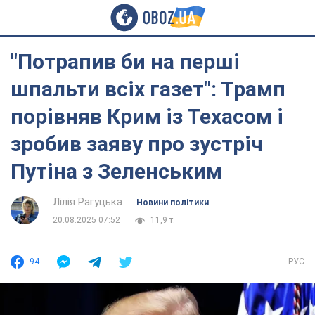
"Потрапив би на перші
шпальти всіх газет": Трамп
порівняв Крим із Техасом і
зробив заяву про зустріч
Путіна з Зеленським
Лілія Рагуцька
Новини політики
20.08.2025 07:52
11,9 т.
94
РУС