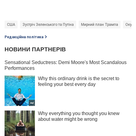
США
Зустріч Зеленського та Путіна
Мирний план Трампа
Окупа
Редакційна політика