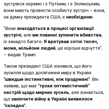
зустрівся окремо і з Путіним, і з Зеленським,
вони мають провести особисту зустріч – вона,
на думку президента США, є
необхідною
.
"Вони
знаходяться в процесі організації
зустрічі
, але
ми повинні зупинити вбивства
,
їх занадто багато.
Я врятував сотні тисяч,
може, мільйони людей
, це хороше відчуття",
– видав Трамп.
Також президент США зізнався, що його
зусилля щодо досягнення миру в Україні
"швидше інстинктивні, ніж продумані"
. Він
заявив, що має
"трохи оптимістичний"
настрій щодо мирних зусиль
, але зізнається,
що
закінчити війну в Україні виявилося
"складно".