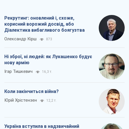
Рекрутинг: оновлений і, схоже,
корисний ворожий досвід, або
Діалектика вибагливого боягузтва
Олександр Кірш
873
Ні зброї, ні людей: як Лукашенко будує
нову армію
Ігар Тишкевич
16,3 т.
Коли закінчиться війна?
Юрій Хрістензен
12,2 т.
Україна вступила в надзвичайний