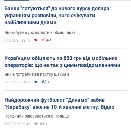
Банки "готуються" до нового курсу долара:
українцям розповіли, чого очікувати
найближчими днями
Яким буде курс валюти в обмінниках
151,4 т.
6.08.2026 22:58
Українцям обіцяють по 850 грн від мобільних
операторів: що не так з цими повідомленнями
Як не потрапити в пастку шахраїв
16,2 т.
6.08.2026 21:02
Найдорожчий футболіст "Динамо" забив
"Карабаху" вже на 10-й хвилині матчу. Відео
Поєдинок відбувається в Польщі
6,8 т.
6.08.2026 20:48