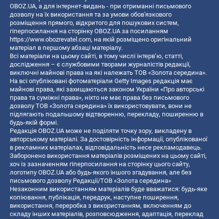
OBOZ.UA, а для інтернет-видань - при отриманні письмового
дозволу на їх використання та за умови обов'язкового
розміщення прямого, відкритого для пошукових систем,
гіперпосилання на сторінку OBOZ.UA за посиланням
https://www.obozrevatel.com
, на якій розміщено оригінальний
матеріал в першому абзаці матеріалу.
Всі матеріали на цьому сайті, в тому числі інтерв’ю, статті,
дослідження – є службовими творами журналістів редакції,
виключні майнові права на які належать ТОВ «Золота середина».
На всі опубліковані фотоматеріали Getty Images редакція має
майнові права, які захищаються законом України «Про авторські
права та суміжні права», ніхто не має права без письмового
дозволу ТОВ «Золота середина» їх використовувати, вони не
підлягають подальшому відтворенню, перекладу, поширенню в
будь-якій формі.
Редакція OBOZ.UA може не поділяти точку зору, викладену в
авторському матеріалі. За достовірність інформації, опублікованої
в рекламних матеріалах, відповідальність несе рекламодавець.
Заборонено використання матеріалів розміщених на цьому сайті,
хоч із зазначенням гіперпосилання на сторінку цього сайту,
логотипу OBOZ.UA або будь-якого іншого згадування, але без
письмового дозволу Редакції/ТОВ «Золота середина»
Незаконним використанням матеріалів буде вважатися: будь-яке
копiювання, публiкацiя, передрук, наступне поширення,
використання, переробка з використанням, включенням до
складу інших матеріалів, розповсюдження, адаптація, переклад