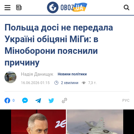
Польща досі не передала
Україні обіцяні МіГи: в
Міноборони пояснили
причину
Надія Данищук
Новини політики
16.06.2026 01:15
2 хвилини
7,3 т.
0
РУС