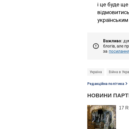
і це буде щ
відмовитись 
українським
Важливо:
дум
блогів, але п
за
посиланням
Україна
Війна в Укра
Редакційна політика