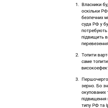
Власники буд
оскільки РФ
безпечних мі
суда РФ у бу
потребують 
підвищить в
перевезення
Топити варт
саме топити
високоефект
Першочергов
зерно. Бо зн
окупованих 
підвищення ц
типу РФ та І