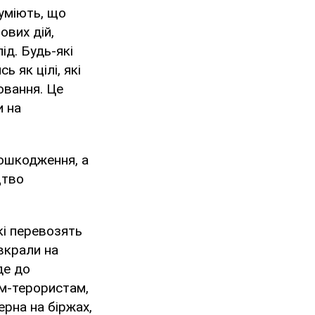
зуміють, що
ових дій,
ід. Будь-які
 як цілі, які
ювання. Це
и на
пошкодження, а
цтво
кі перевозять
 вкрали на
де до
ам-терористам,
ерна на біржах,