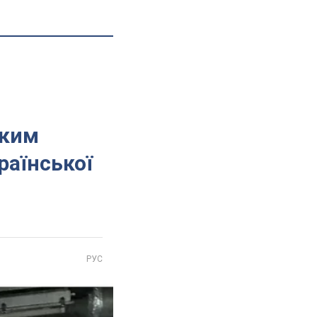
ьким
раїнської
РУС