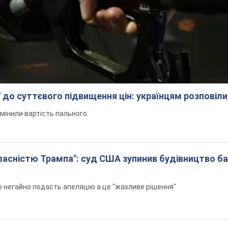
 до суттєвого підвищення цін: українцям розповіли
змінили вартість пального
 власністю Трампа": суд США зупинив будівництво б
н
 негайно подасть апеляцію а це "жахливе рішення"