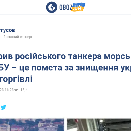
утусов
 військовий експерт
рив російського танкера морс
У – це помста за знищення ук
торгівлі
23 16:23
13,4 т.