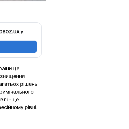
 OBOZ.UA у
аїни це
а знищення
багатьох рішень
кримінального
влі - це
сійному рівні.