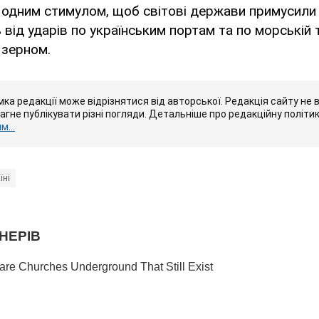
е одним стимулом, щоб світові держави примусили
від ударів по українським портам та по морській т
 зерном.
ка редакції може відрізнятися від авторської. Редакція сайту не в
рагне публікувати різні погляди. Детальніше про редакційну політи
...
їні