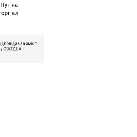
 Путіна
оргівлі
ідповідає за зміст
ку OBOZ.UA –