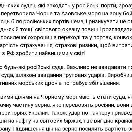
ь-яких суден, які заходять у російські порти, зро
 перетворила Чорне та Азовське моря на зону бой
сць біля російських портів нема, і ризикувати не сл
дь-якій точці світового океану повинні розглядатись
посиленої охорони на переході та у портах, конво
артість страхування, страхові ризики, щоб витрат
 з РФ зробити найвищими у світі.
о будь-які російські суда. Важливо не завдавати 
 суда, шляхом завдання групових ударів. Виробни
ивних морських дронів потребує збільшення.
ими цілями на Чорному морі мають стати суда, я
ачну частину зерна, яке перевозять росіяни, вони
територіях України. Також удар по танкеру призве
ін на нафту на світових біржах, і це вигідно країн
рану. Підвищення цін на зерно посилить вартість з