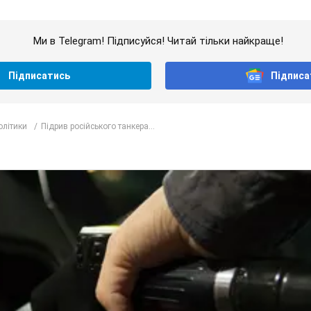
Ми в Telegram! Підписуйся! Читай тільки найкраще!
Підписатись
Підписа
олітики
Підрив російського танкера...