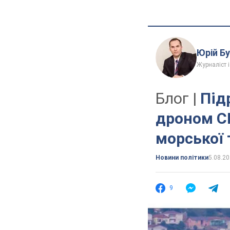
Юрій Б
Журналіст і
Блог |
Під
дроном СБ
морської 
Новини політики
5.08.20
9