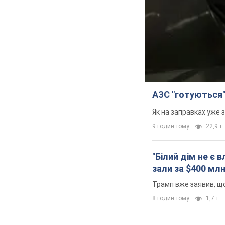
АЗС "готуються"
Як на заправках уже 
9 годин тому
22,9 т.
"Білий дім не є
зали за $400 мл
Трамп вже заявив, що
8 годин тому
1,7 т.