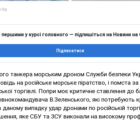
 першими у курсі головного — підпишіться на Новини на
Підписатися
кого танкера морським дроном Служби безпеки Укр
овідь на російське морське піратство, і помста з
ської торгівлі. Попри моє критичне ставлення до 
овнокомандувача В.Зеленського, які потребують 
в даному випадку удар дронами по російській торгі
шення, яке СБУ та ЗСУ виконали на високому профе