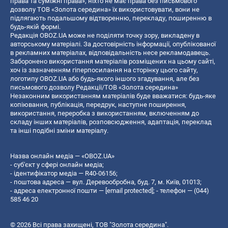
права та суміжні права», ніхто не має права без письмового
дозволу ТОВ «Золота середина» їх використовувати, вони не
підлягають подальшому відтворенню, перекладу, поширенню в
будь-якій формі.
Редакція OBOZ.UA може не поділяти точку зору, викладену в
авторському матеріалі. За достовірність інформації, опублікованої
в рекламних матеріалах, відповідальність несе рекламодавець.
Заборонено використання матеріалів розміщених на цьому сайті,
хоч із зазначенням гіперпосилання на сторінку цього сайту,
логотипу OBOZ.UA або будь-якого іншого згадування, але без
письмового дозволу Редакції/ТОВ «Золота середина»
Незаконним використанням матеріалів буде вважатися: будь-яке
копiювання, публiкацiя, передрук, наступне поширення,
використання, переробка з використанням, включенням до
складу інших матеріалів, розповсюдження, адаптація, переклад
та інші подібні зміни матеріалу.
Назва онлайн медіа — «OBOZ.UA»
- суб'єкт у сфері онлайн медіа;
- ідентифікатор медіа — R40-06156;
- поштова адреса — вул. Деревообробна, буд. 7, м. Київ, 01013;
- адреса електронної пошти —
[email protected]
; - телефон — (044)
585 46 20
© 2026 Всі права захищені, ТОВ "Золота середина".