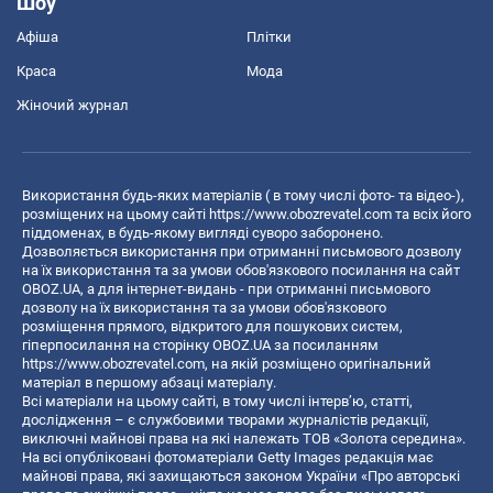
Шоу
Афіша
Плітки
Краса
Мода
Жіночий журнал
Використання будь-яких матеріалів ( в тому числі фото- та відео-),
розміщених на цьому сайті
https://www.obozrevatel.com
та всіх його
піддоменах, в будь-якому вигляді суворо заборонено.
Дозволяється використання при отриманні письмового дозволу
на їх використання та за умови обов'язкового посилання на сайт
OBOZ.UA, а для інтернет-видань - при отриманні письмового
дозволу на їх використання та за умови обов'язкового
розміщення прямого, відкритого для пошукових систем,
гіперпосилання на сторінку OBOZ.UA за посиланням
https://www.obozrevatel.com
, на якій розміщено оригінальний
матеріал в першому абзаці матеріалу.
Всі матеріали на цьому сайті, в тому числі інтерв’ю, статті,
дослідження – є службовими творами журналістів редакції,
виключні майнові права на які належать ТОВ «Золота середина».
На всі опубліковані фотоматеріали Getty Images редакція має
майнові права, які захищаються законом України «Про авторські