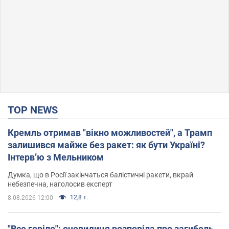
TOP NEWS
Кремль отримав "вікно можливостей", а Трамп
залишився майже без ракет: як бути Україні?
Інтерв’ю з Мельником
Думка, що в Росії закінчаться балістичні ракети, вкрай
небезпечна, наголосив експерт
12,8 т.
8.08.2026 12:00
"Все горіло": очевидиця розповіла про загибель