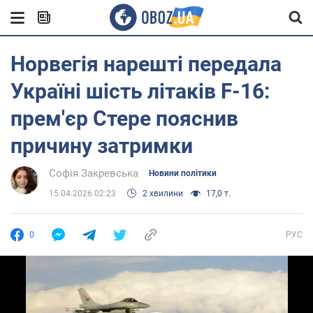
Норвегія нарешті передала
Україні шість літаків F-16:
прем'єр Стере пояснив
причину затримки
Софія Закревська
Новини політики
15.04.2026 02:23
2 хвилини
17,0 т.
0
РУС