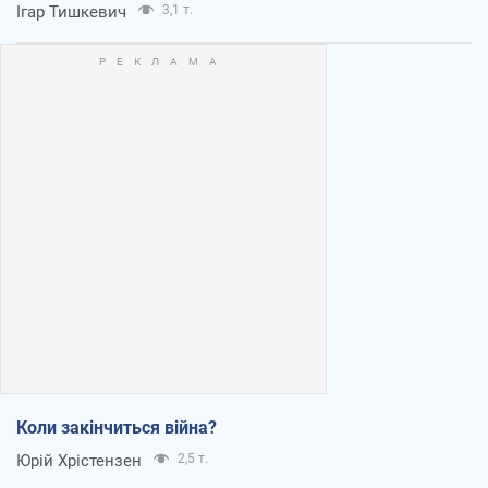
Ігар Тишкевич
3,1 т.
Коли закінчиться війна?
Юрій Хрістензен
2,5 т.