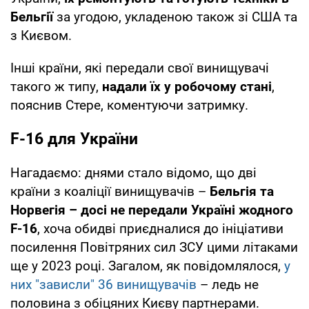
Бельгії
за угодою, укладеною також зі США та
з Києвом.
Інші країни, які передали свої винищувачі
такого ж типу,
надали їх у робочому стані
,
пояснив Стере, коментуючи затримку.
F-16 для України
Нагадаємо: днями стало відомо, що дві
країни з коаліції винищувачів –
Бельгія та
Норвегія – досі не передали Україні жодного
F-16
, хоча обидві приєдналися до ініціативи
посилення Повітряних сил ЗСУ цими літаками
ще у 2023 році. Загалом, як повідомлялося,
у
них "зависли" 36 винищувачів
– ледь не
половина з обіцяних Києву партнерами.