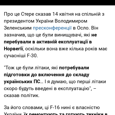
Про це Стере сказав 14 квітня на спільній з
президентом України Володимиром
Зеленським
пресконференції
в Осло. Він
зазначив, що це були винищувачі, які
не
перебували в активній експлуатації в
Норвегії
, оскільки вона вже кілька років має
сучасніші F-30.
"Тож це були літаки, які
потребували
підготовки до включення до складу
українських ПС
… І я думаю, що перші літаки
скоро будуть введені в експлуатацію", –
сказав політик.
За його словами, ці F-16 нині є власністю
України,
їх ремонтують та готують техніки в