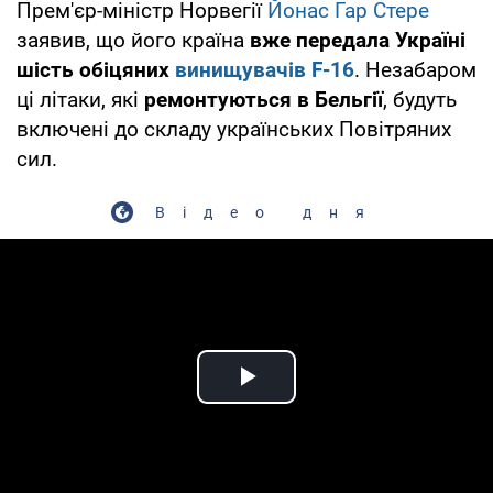
Прем'єр-міністр Норвегії
Йонас Гар Стере
заявив, що його країна
вже передала Україні
шість обіцяних
винищувачів F-16
. Незабаром
ці літаки, які
ремонтуються в Бельгії
, будуть
включені до складу українських Повітряних
сил.
Відео дня
Play Video