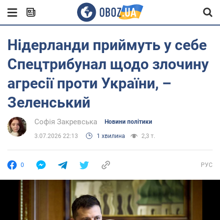
Нідерланди приймуть у себе
Спецтрибунал щодо злочину
агресії проти України, –
Зеленський
Софія Закревська
Новини політики
3.07.2026 22:13
1 хвилина
2,3 т.
0
РУС