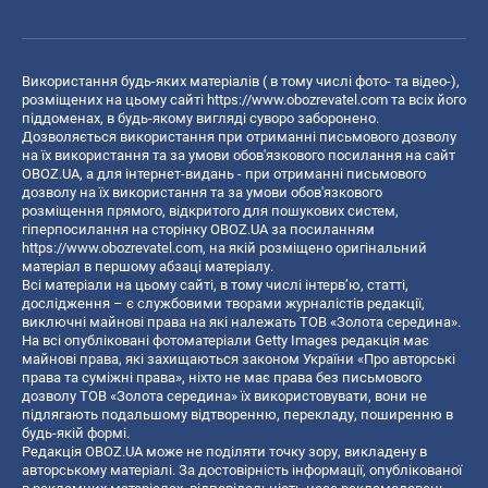
Використання будь-яких матеріалів ( в тому числі фото- та відео-),
розміщених на цьому сайті
https://www.obozrevatel.com
та всіх його
піддоменах, в будь-якому вигляді суворо заборонено.
Дозволяється використання при отриманні письмового дозволу
на їх використання та за умови обов'язкового посилання на сайт
OBOZ.UA, а для інтернет-видань - при отриманні письмового
дозволу на їх використання та за умови обов'язкового
розміщення прямого, відкритого для пошукових систем,
гіперпосилання на сторінку OBOZ.UA за посиланням
https://www.obozrevatel.com
, на якій розміщено оригінальний
матеріал в першому абзаці матеріалу.
Всі матеріали на цьому сайті, в тому числі інтерв’ю, статті,
дослідження – є службовими творами журналістів редакції,
виключні майнові права на які належать ТОВ «Золота середина».
На всі опубліковані фотоматеріали Getty Images редакція має
майнові права, які захищаються законом України «Про авторські
права та суміжні права», ніхто не має права без письмового
дозволу ТОВ «Золота середина» їх використовувати, вони не
підлягають подальшому відтворенню, перекладу, поширенню в
будь-якій формі.
Редакція OBOZ.UA може не поділяти точку зору, викладену в
авторському матеріалі. За достовірність інформації, опублікованої