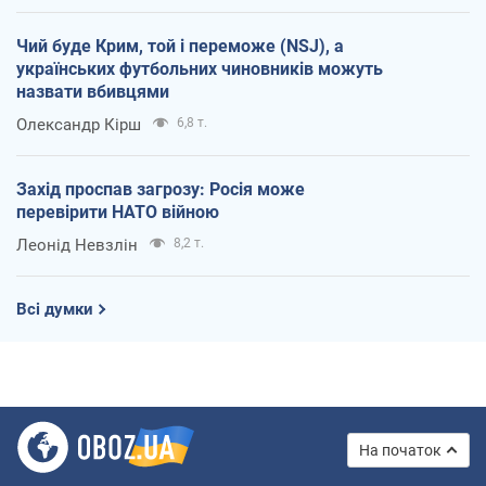
Чий буде Крим, той і переможе (NSJ), а
українських футбольних чиновників можуть
назвати вбивцями
Олександр Кірш
6,8 т.
Захід проспав загрозу: Росія може
перевірити НАТО війною
Леонід Невзлін
8,2 т.
Всі думки
На початок