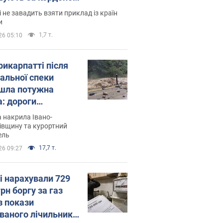
і не завадить взяти приклад із країн
и
1,7 т.
26 05:10
рикарпатті після
альної спеки
шла потужна
а: дороги
творились на
 накрила Івано-
. Відео
івщину та курортний
ель
17,7 т.
26 09:27
і нарахували 729
грн боргу за газ
з покази
ованого лічильника: