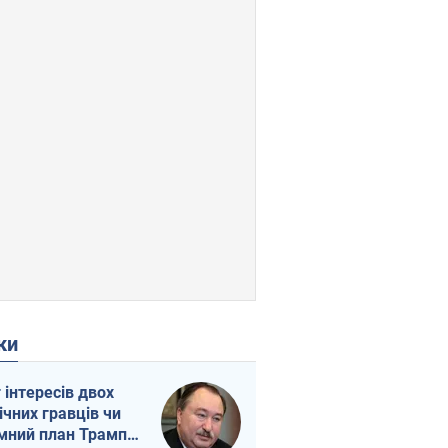
ки
г інтересів двох
ічних гравців чи
мний план Трампа