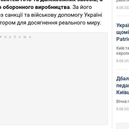
о оборонного виробництва
. За його
8.08.20
з санкції та військову допомогу Україні
ором для досягнення реального миру.
Укра
щомі
Patr
розк
Київ т
європ
8.08.20
Дбал
педа
Київ
київс
Вічна 
8.08.20