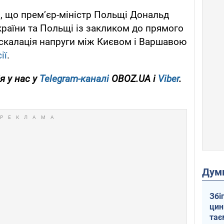
, що прем’єр-міністр Польщі Дональд
країни та Польщі із закликом до прямого
 ескалація напруги між Києвом і Варшавою
ії
.
я у нас у
Telegram-каналі
OBOZ.UA і
Viber
.
Дум
Збі
цин
тає