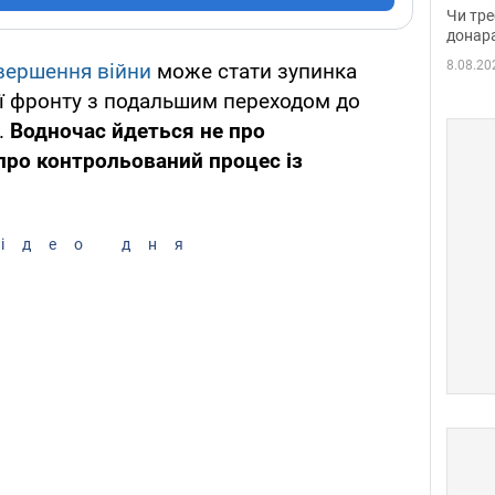
судд
Чи тре
неоч
донар
8.08.20
вершення війни
може стати зупинка
нії фронту з подальшим переходом до
.
Водночас йдеться не про
про контрольований процес із
ідео дня