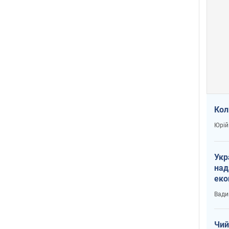
Кол
Юрій
Укр
над
еко
сві
Вади
Чий