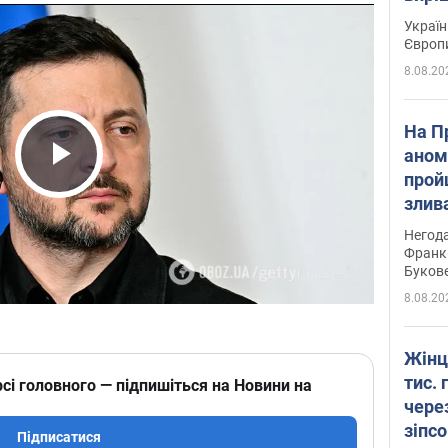
Україн
Європ
8.08.20
На П
аном
прой
Play Video
злив
пере
Негода
річки
Франк
Буков
8.08.20
Жінц
тис. 
сі головного — підпишіться на Новини на
чере
зіпс
Підписатися