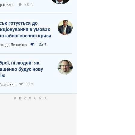
тіна?
7,0 т.
ор Швець
ськ готується до
кціонування в умовах
штабної воєнної кризи
12,9 т.
сандр Левченко
зброї, ні людей: як
ашенко будує нову
ію
9,7 т.
 Тишкевич