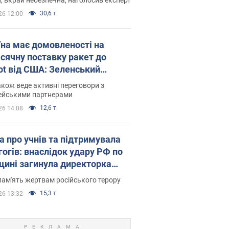
30,6 т.
26 12:00
їна має домовленості на
сячну поставку ракет до
iot від США: Зеленський
рив подробиці
акож веде активні переговори з
ейськими партнерами
12,6 т.
26 14:08
а про учнів та підтримувала
гогів: внаслідок удару РФ по
щині загинула директорка
ького ліцею, її чоловік та онук
пам'ять жертвам російського терору
15,3 т.
26 13:32