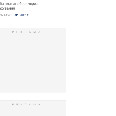
я ухвалив
ба платити борг через
ікуване рішення
ахування
30,2 т.
26 14:43