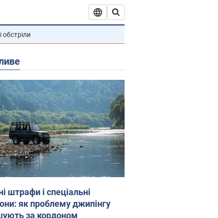
і обстріли
ливе
ні штрафи і спеціальні
гони: як проблему джипінгу
шують за кордоном