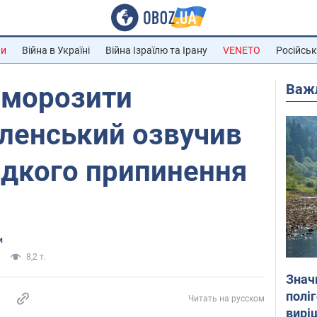
ни
Війна в Україні
Війна Ізраїлю та Ірану
VENETO
Російськ
Важ
аморозити
еленський озвучив
идкого припинення
и
8,2 т.
Знач
полі
Читать на русском
вирі