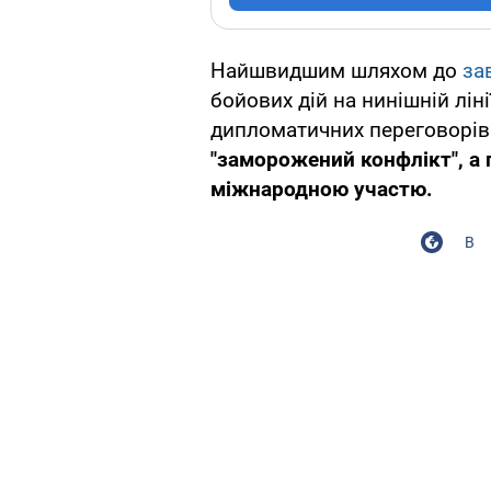
Найшвидшим шляхом до
за
бойових дій на нинішній лі
дипломатичних переговорів
"заморожений конфлікт", а 
міжнародною участю.
В