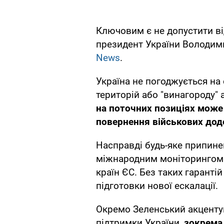
Ключовим є не допустити ві
президент України Володим
News
.
Україна не погоджується на 
територій або "винагороду" 
на поточних позиціях може
повернення військових дод
Насправді будь-яке припин
міжнародним моніторингом 
країн ЄС. Без таких гаранті
підготовки нової ескалації.
Окремо Зеленський акцентув
підтримки України,
зокрема 