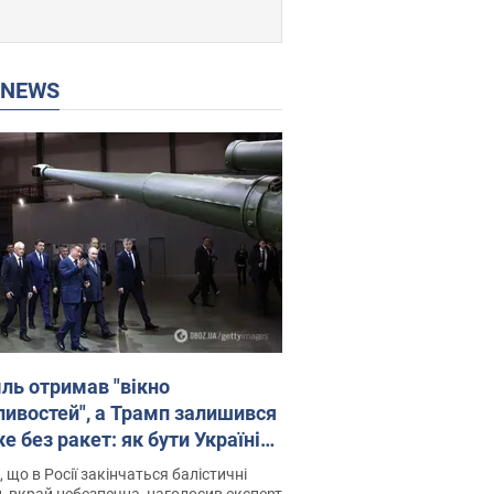
P NEWS
ль отримав "вікно
ивостей", а Трамп залишився
 без ракет: як бути Україні?
рв’ю з Мельником
 що в Росії закінчаться балістичні
, вкрай небезпечна, наголосив експерт