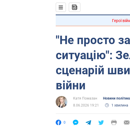
Герої вій
"Не просто з
ситуацію": З
сценарій шв
війни
Катя Помазан
Новини політик
8.06.2026 19:21
1 хвилина
0