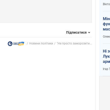
і Пу
Вікт
Мін
фун
мас
Підписатися
Олек
Новини політики
"Не просто заморозити...
Ні 
Лук
арм
Ігар