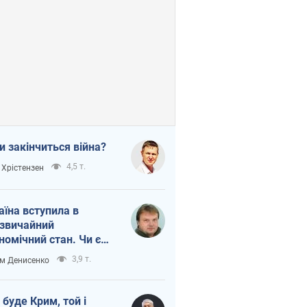
и закінчиться війна?
4,5 т.
 Хрістензен
аїна вступила в
звичайний
номічний стан. Чи є
тло вкінці тунелю?
3,9 т.
м Денисенко
 буде Крим, той і