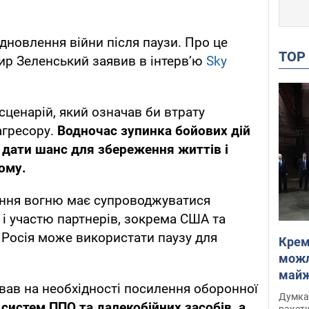
дновлення війни після паузи. Про це
TO
ир Зеленський заявив в інтерв’ю
Sky
сценарій, який означав би втрату
агресору.
Водночас
зупинка бойових дій
 дати шанс для збереження життів і
ому.
ення вогню має супроводжуватися
і участю партнерів, зокрема США та
й Росія може використати паузу для
Крем
можл
майже
ав на необхідності посилення оборонної
Інте
Думка,
систем ППО та далекобійних засобів, а
ракети