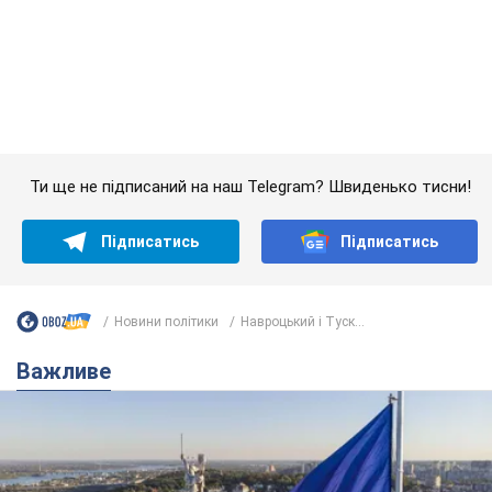
Якою була оригінальна версія гімну України та
чому її боялася Російська імперія: про це не
розповідають у школі
Державним символом є тільки перший куплет та приспів пісні
3 години тому
14,3 т.
Олександру Пономарьову – 53: що
відомо про трьох дітей секс-