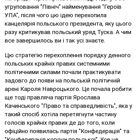
угруповання "Північ" найменування "Героїв
УПА", після чого цю ідею перехопила
канцелярія польського президента, яку цього
разу критикував польський уряд Туска. А чим
все завершилось ви і так усі знаєте.
Цю стратегію перехоплення порядку денного
польських крайніх правих системними
політичними силами почали практикувати
задовго до появи на польській політичній
арені Кароля Навроцького. Це почала робити
ще тоді правляча партія Ярослава
Качинського "Право та справедливість", яка у
такий спосіб хотіла перетягнути частину
голосів крайніх правих де до того, коли
офіційно появилась партія "Конфедерація" та
"Конфедерація корони польської". Усе це