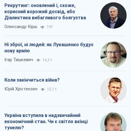
Україна вступила в надзвичайний
економічний стан. Чи є світло вкінці
тунелю?
Вадим Денисенко
9,7 т.
Всі думки
Про компанію
Команда
Правова інформація
Політика конфіденційності
Реклама на сайті
Документи
Редакційна політика
Журналісти OBOZ.UA на місці
подій