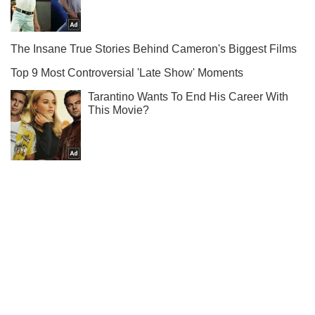
Ти ще не підписаний на наш Telegram? Швиденько тисни!
Підписатись
Підписатись
Новини політики
Навроцький і Туск...
Важливе