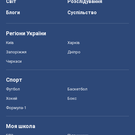
Моя школа
ГДЗ
Підручники
Онлайн уроки
ДПА
ЗНО
НМТ
СНД посібники
Авто
Тест Драйв
Електромобілі
Акції
Сервіс
Food Oboz
Рецепти
Напої
Дієти