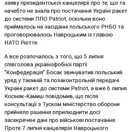
заяву президентської канцелярії про те, що та
начебто не знала про постачання Україні ракет
до системи ППО Patriot, оскільки воно
приймалось на засіданні польського РНБО та
проговорювалось Навроцьким із главою
НАТО Рютте.
А все розпочалось з того, що 5 липня
співголова українофобної партії
"Конфедерація" Босак звинуватив польський
уряд у таємній та позаконтрольній передачі
Україні ракет до системи Patriot, а вже 6 липня
Косіняк-Камиш повідомив, що після
консультації з Туском міністерство оборони
прийняло рішення оприлюднити досі
засекречені дані про військові постачання.
Проте 7 липня канцелярія Навроцького