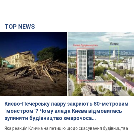
"монстром"? Чому влада Києва відмовилась
зупиняти будівництво хмарочоса
"московського вірянина"
Яка реакція Кличка на петицію щодо скасування будівництва
44 хвилини тому
3,3 т.
Армія Росії здійснила масовану атаку на Одесу:
горіла історична частина міста, є постраждалі.
Фото та відео
Для терору ворог застосував ракети та дрони
2 години тому
51,7 т.
"Воюють проти продовольчої безпеки світу!"
Зеленський заявив, що армія Росії знову цілила
у порт в Одесі
Лише за тиждень проти України використали десятки ракет,
більшість із яких – балістичні