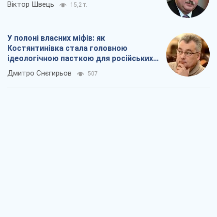
Рекрутинг: оновлений і, схоже,
корисний ворожий досвід, або
Діалектика вибагливого боягузтва
Олександр Кірш
747
Ні зброї, ні людей: як Лукашенко будує
нову армію
Ігар Тишкевич
16,2 т.
Коли закінчиться війна?
Юрій Хрістензен
12,1 т.