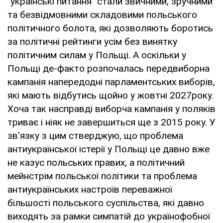
"українські питання" стали звичними, зручними
та безвідмовними складовими польського
політичного болота, які дозволяють боротись
за політичні рейтинги усім без винятку
політичним силам у Польщі. А оскільки у
Польщі де-факто розпочалась передвиборна
кампанія напередодні парламентських виборів,
які мають відбутись щойно у жовтні 2027року.
Хоча так насправді виборча кампанія у поляків
триває і ніяк не завершиться ще з 2015 року. У
зв'язку з цим стверджую, що проблема
антиукраїнської істерії у Польщі це давно вже
не казус польських правих, а політичний
мейнстрім польської політики та проблема
антиукраїнських настроїв переважної
більшості польського суспільства, які давно
виходять за рамки симпатій до українофобної