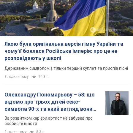
символа 90-х та який вигляд вони
мають
За розвитком кар'єри артист не забував про
особисте щастя
9 годин тому
8,3 т.
У ПриватБанку розповіли, чи дійсні
долари 1996 року: чи приймають
обмінники та банки такі купюри
Що робити, якщо банки та обмінні пункти не
приймають старі долари
10 годин тому
74,4 т.