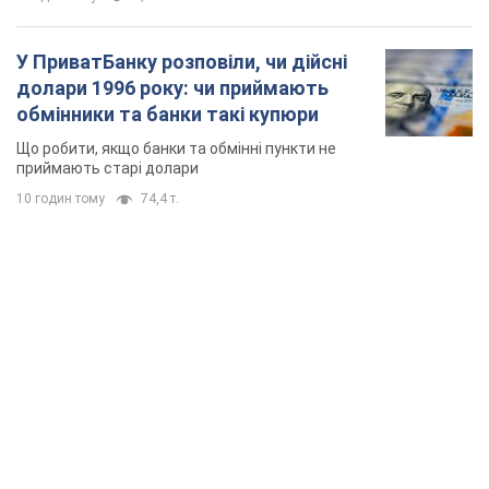
TOP NEWS
Києво-Печерську лавру закриють 80-метровим