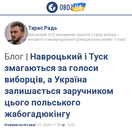
Тарас Радь
Військовий ЗСУ, екскерівник проєктів у сфері виборів і
місцевого самоврядування Громадянської мережі "Опора"
Блог |
Навроцький і Туск
змагаються за голоси
виборців, а Україна
залишається заручником
цього польського
жабогадюкінгу
Новини політики
8.07.2026 11:30
5,4 т.