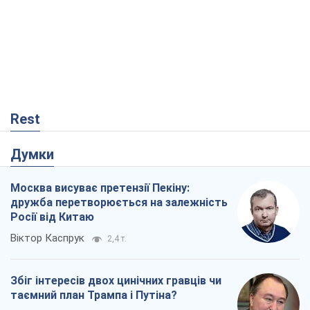
Збіг інтересів двох цинічних гравців чи
таємний план Трампа і Путіна?
Віктор Швець
15,2 т.
У полоні власних міфів: як
Костянтинівка стала головною
ідеологічною пасткою для російських
окупантів
Дмитро Снєгирьов
507