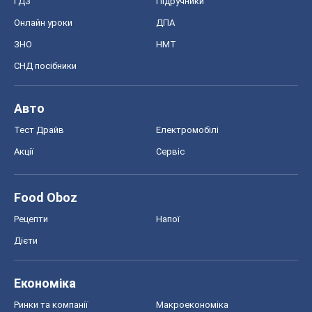
Економіка
Ринки та компанії
Макроекономіка
MedOboz
Новини медицини
MAMACLUB
Шоу
Афіша
Плітки
Краса
Мода
Жіночий журнал