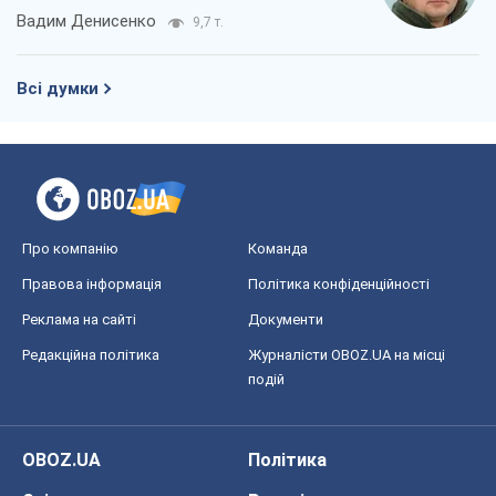
OBOZ.UA
Політика
Світ
Розслідування
Блоги
Суспільство
Регіони України
Київ
Харків
Запоріжжя
Дніпро
Черкаси
Спорт
Футбол
Баскетбол
Хокей
Бокс
Формула-1