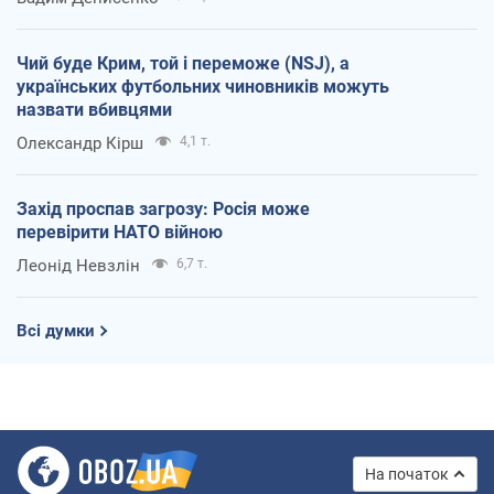
Чий буде Крим, той і переможе (NSJ), а
українських футбольних чиновників можуть
назвати вбивцями
Олександр Кірш
4,1 т.
Захід проспав загрозу: Росія може
перевірити НАТО війною
Леонід Невзлін
6,7 т.
Всі думки
На початок