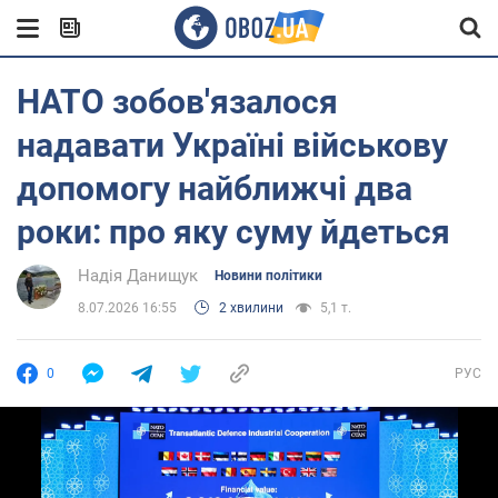
НАТО зобов'язалося
надавати Україні військову
допомогу найближчі два
роки: про яку суму йдеться
Надія Данищук
Новини політики
8.07.2026 16:55
2 хвилини
5,1 т.
0
РУС