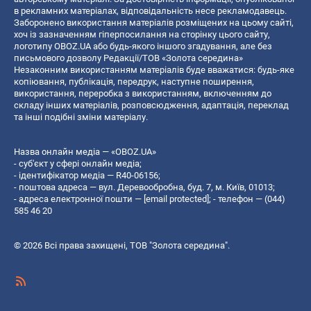
в рекламних матеріалах, відповідальність несе рекламодавець.
Заборонено використання матеріалів розміщених на цьому сайті,
хоч із зазначенням гіперпосилання на сторінку цього сайту,
логотипу OBOZ.UA або будь-якого іншого згадування, але без
письмового дозволу Редакції/ТОВ «Золота середина»
Незаконним використанням матеріалів буде вважатися: будь-яке
копiювання, публiкацiя, передрук, наступне поширення,
використання, переробка з використанням, включенням до
складу інших матеріалів, розповсюдження, адаптація, переклад
та інші подібні зміни матеріалу.
Назва онлайн медіа — «OBOZ.UA»
- суб'єкт у сфері онлайн медіа;
- ідентифікатор медіа — R40-06156;
- поштова адреса — вул. Деревообробна, буд. 7, м. Київ, 01013;
- адреса електронної пошти —
[email protected]
; - телефон — (044)
585 46 20
© 2026 Всі права захищені, ТОВ "Золота середина".