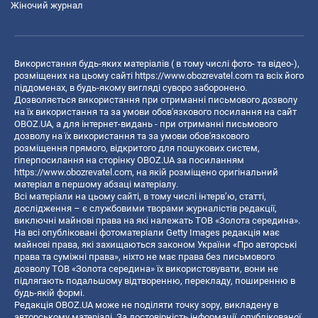
Жіночий журнал
Використання будь-яких матеріалів ( в тому числі фото- та відео-),
розміщених на цьому сайті
https://www.obozrevatel.com
та всіх його
піддоменах, в будь-якому вигляді суворо заборонено.
Дозволяється використання при отриманні письмового дозволу
на їх використання та за умови обов'язкового посилання на сайт
OBOZ.UA, а для інтернет-видань - при отриманні письмового
дозволу на їх використання та за умови обов'язкового
розміщення прямого, відкритого для пошукових систем,
гіперпосилання на сторінку OBOZ.UA за посиланням
https://www.obozrevatel.com
, на якій розміщено оригінальний
матеріал в першому абзаці матеріалу.
Всі матеріали на цьому сайті, в тому числі інтерв’ю, статті,
дослідження – є службовими творами журналістів редакції,
виключні майнові права на які належать ТОВ «Золота середина».
На всі опубліковані фотоматеріали Getty Images редакція має
майнові права, які захищаються законом України «Про авторські
права та суміжні права», ніхто не має права без письмового
дозволу ТОВ «Золота середина» їх використовувати, вони не
підлягають подальшому відтворенню, перекладу, поширенню в
будь-якій формі.
Редакція OBOZ.UA може не поділяти точку зору, викладену в
авторському матеріалі. За достовірність інформації, опублікованої