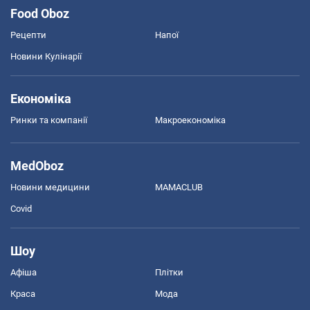
Food Oboz
Рецепти
Напої
Новини Кулінарії
Економіка
Ринки та компанії
Макроекономіка
MedOboz
Новини медицини
MAMACLUB
Covid
Шоу
Афіша
Плітки
Краса
Мода