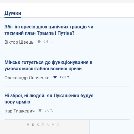
Думки
Збіг інтересів двох цинічних гравців чи
таємний план Трампа і Путіна?
Віктор Швець
6,4 т.
Мінськ готується до функціонування в
умовах масштабної воєнної кризи
Олександр Левченко
12,3 т.
Ні зброї, ні людей: як Лукашенко будує
нову армію
Ігар Тишкевич
8,6 т.