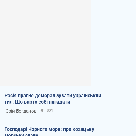
Росія прагне деморалізувати український
тил. Що варто собі нагадати
Юрій Богданов
801
Господарі Чорного моря: про козацьку
морську славу