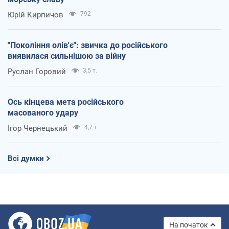
Юрій Кирпичов
792
"Покоління олів'є": звичка до російського
виявилася сильнішою за війну
Руслан Горовий
3,5 т.
Ось кінцева мета російського
масованого удару
Ігор Чернецький
4,7 т.
Всі думки
На початок