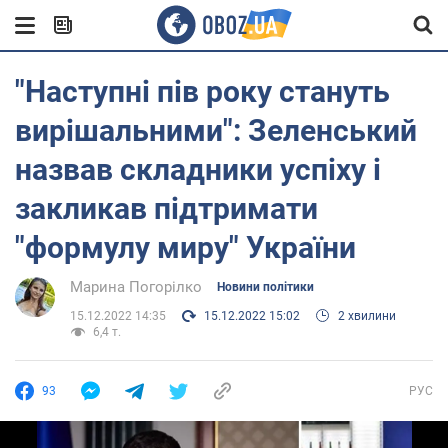
"Наступні пів року стануть
вирішальними": Зеленський
назвав складники успіху і
закликав підтримати
"формулу миру" України
Марина Погорілко
Новини політики
15.12.2022 14:35
15.12.2022 15:02
2 хвилини
6,4 т.
93
РУС