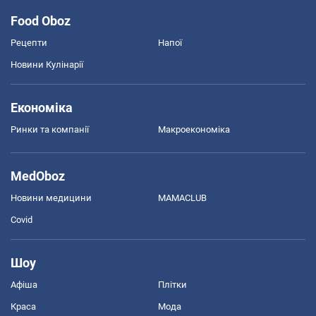
Food Oboz
Рецепти
Напої
Новини Кулінарії
Економіка
Ринки та компанії
Макроекономіка
MedOboz
Новини медицини
MAMACLUB
Covid
Шоу
Афіша
Плітки
Краса
Мода