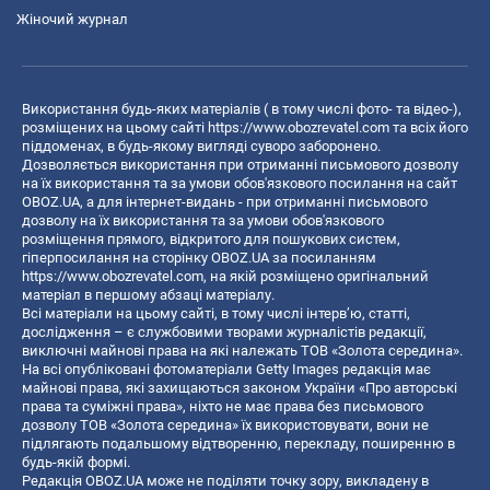
Жіночий журнал
Використання будь-яких матеріалів ( в тому числі фото- та відео-),
розміщених на цьому сайті
https://www.obozrevatel.com
та всіх його
піддоменах, в будь-якому вигляді суворо заборонено.
Дозволяється використання при отриманні письмового дозволу
на їх використання та за умови обов'язкового посилання на сайт
OBOZ.UA, а для інтернет-видань - при отриманні письмового
дозволу на їх використання та за умови обов'язкового
розміщення прямого, відкритого для пошукових систем,
гіперпосилання на сторінку OBOZ.UA за посиланням
https://www.obozrevatel.com
, на якій розміщено оригінальний
матеріал в першому абзаці матеріалу.
Всі матеріали на цьому сайті, в тому числі інтерв’ю, статті,
дослідження – є службовими творами журналістів редакції,
виключні майнові права на які належать ТОВ «Золота середина».
На всі опубліковані фотоматеріали Getty Images редакція має
майнові права, які захищаються законом України «Про авторські
права та суміжні права», ніхто не має права без письмового
дозволу ТОВ «Золота середина» їх використовувати, вони не
підлягають подальшому відтворенню, перекладу, поширенню в
будь-якій формі.
Редакція OBOZ.UA може не поділяти точку зору, викладену в