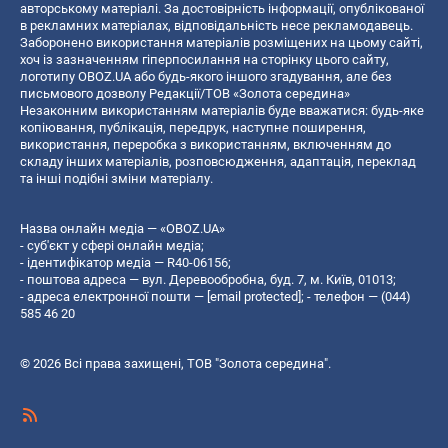
авторському матеріалі. За достовірність інформації, опублікованої
в рекламних матеріалах, відповідальність несе рекламодавець.
Заборонено використання матеріалів розміщених на цьому сайті,
хоч із зазначенням гіперпосилання на сторінку цього сайту,
логотипу OBOZ.UA або будь-якого іншого згадування, але без
письмового дозволу Редакції/ТОВ «Золота середина»
Незаконним використанням матеріалів буде вважатися: будь-яке
копiювання, публiкацiя, передрук, наступне поширення,
використання, переробка з використанням, включенням до
складу інших матеріалів, розповсюдження, адаптація, переклад
та інші подібні зміни матеріалу.
Назва онлайн медіа — «OBOZ.UA»
- суб'єкт у сфері онлайн медіа;
- ідентифікатор медіа — R40-06156;
- поштова адреса — вул. Деревообробна, буд. 7, м. Київ, 01013;
- адреса електронної пошти —
[email protected]
; - телефон — (044)
585 46 20
© 2026 Всі права захищені, ТОВ "Золота середина".