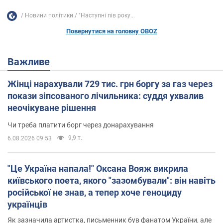
Новини політики
"Наступні пів року...
Повернутися на головну OBOZ
Важливе
Жінці нарахували 729 тис. грн боргу за газ через
покази зіпсованого лічильника: суддя ухвалив
неочікуване рішення
Чи треба платити борг через донарахування
9,9 т.
6.08.2026 09:53
"Це Україна напала!" Оксана Вояж викрила
київського поета, якого "зазомбували": він навіть
російської не знав, а тепер хоче геноциду
українців
Як зазначила артистка, письменник був фанатом України, але