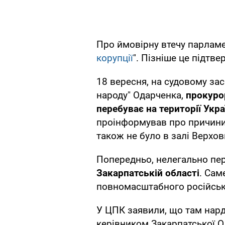
Про ймовірну втечу парламе
корупції
". Пізніше це підтв
18 вересня, на судовому зас
народу" Одарченка,
прокуро
перебуває на території Укра
проінформував про причини с
також не було в залі Верхов
Попередньо, нелегально пер
Закарпатській області
. Сам
повномасштабного російськ
У ЦПК заявили, що там нард
керівником Закарпатської 