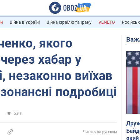
ни
Війна в Україні
Війна Ізраїлю та Ірану
VENETO
Російськ
Важ
енко, якого
через хабар у
, незаконно виїхав
езонансні подробиці
и
5,9 т.
Друж
Байд
Читать на русском
який