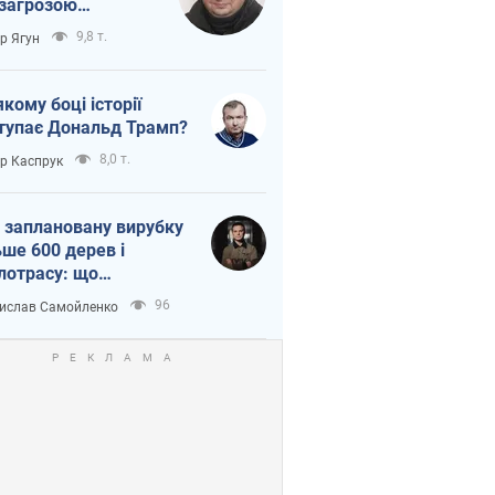
 загрозою
тична логістика
9,8 т.
ор Ягун
якому боці історії
тупає Дональд Трамп?
8,0 т.
ор Каспрук
 заплановану вирубку
ьше 600 дерев і
лотрасу: що
бувається на Теремках
96
ислав Самойленко
иєві