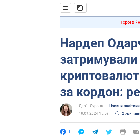
Герої вій
Нардеп Одарч
затримували 
криптовалюті
за кордон: р
Дар'я Дурова
Новини політики
18.09.2024 15:59
2 хвилин
1