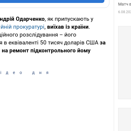
Матч в
6.08.20
ндрій Одарченко
, як припускають у
ійній прокуратурі
,
виїхав із країни
.
ційного розслідування – його
я в еквіваленті 50 тисяч доларів США
за
 на ремонт підконтрольного йому
ідео дня