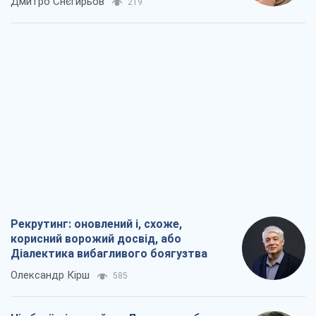
Дмитро Снєгирьов
219
Рекрутинг: оновлений і, схоже,
корисний ворожий досвід, або
Діалектика вибагливого боягузтва
Олександр Кірш
585