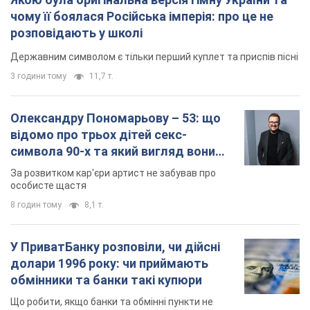
чому її боялася Російська імперія: про це не
розповідають у школі
Державним символом є тільки перший куплет та приспів пісні
3 години тому
11,7 т.
Олександру Пономарьову – 53: що
відомо про трьох дітей секс-
символа 90-х та який вигляд вони
мають
За розвитком кар'єри артист не забував про
особисте щастя
8 годин тому
8,1 т.
У ПриватБанку розповіли, чи дійсні
долари 1996 року: чи приймають
обмінники та банки такі купюри
Що робити, якщо банки та обмінні пункти не