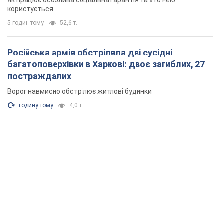
Як працює особлива соціальна гарантія та хто нею
користується
5 годин тому
52,6 т.
Російська армія обстріляла дві сусідні
багатоповерхівки в Харкові: двоє загиблих, 27
постраждалих
Ворог навмисно обстрілює житлові будинки
годину тому
4,0 т.