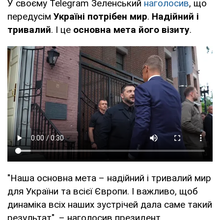
У своєму Telegram Зеленський
наголосив
, що
передусім
Україні потрібен мир
.
Надійний і
тривалий
. І це
основна мета його візиту
.
"Наша основна мета – надійний і тривалий мир
для України та всієї Європи. І важливо, щоб
динаміка всіх наших зустрічей дала саме такий
результат", – наголосив президент.