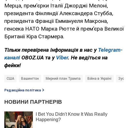
Мерца, прем'єрки Італії Джорджі Мелоні,
президента Фінляндії Александера Стубба,
президента Франції Еммануеля Макрона,
генсека НАТО Марка Рютте й прем'єра Великої
Британії Кіра Стармера.
Тільки перевірена інформація в нас у
Telegram-
каналі
OBOZ.UA та у
Viber
. Не ведіться на
фейки!
США
Вашингтон
Мирний план Трампа
Війна в Україні
Зустр
Редакційна політика