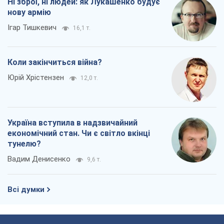
Ні зброї, ні людей: як Лукашенко будує
нову армію
Ігар Тишкевич
16,1 т.
Коли закінчиться війна?
Юрій Хрістензен
12,0 т.
Україна вступила в надзвичайний
економічний стан. Чи є світло вкінці
тунелю?
Вадим Денисенко
9,6 т.
Всі думки