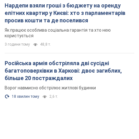
Нардепи взяли гроші з бюджету на оренду
елітних квартир у Києві: хто з парламентарів
просив кошти та де поселився
Як працює особлива соціальна гарантія та хто нею
користується
3 години тому
48,8 т.
Російська армія обстріляла дві сусідні
багатоповерхівки в Харкові: двоє загиблих,
більше 20 постраждалих
Ворог навмисно обстрілює житлові будинки
18 хвилин тому
2,6 т.