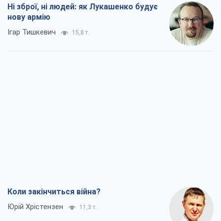
Ні зброї, ні людей: як Лукашенко будує
нову армію
Ігар Тишкевич
15,8 т.
Коли закінчиться війна?
Юрій Хрістензен
11,3 т.