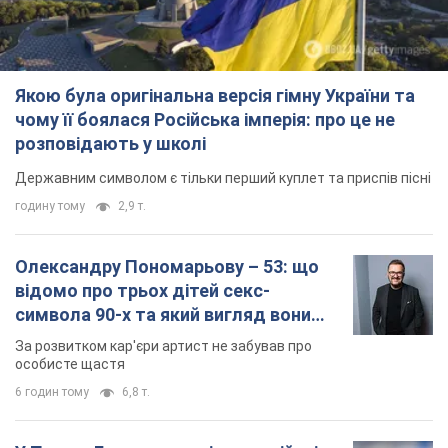
Якою була оригінальна версія гімну України та
чому її боялася Російська імперія: про це не
розповідають у школі
Державним символом є тільки перший куплет та приспів пісні
годину тому
2,9 т.
Олександру Пономарьову – 53: що
відомо про трьох дітей секс-
символа 90-х та який вигляд вони
мають
За розвитком кар'єри артист не забував про
особисте щастя
6 годин тому
6,8 т.