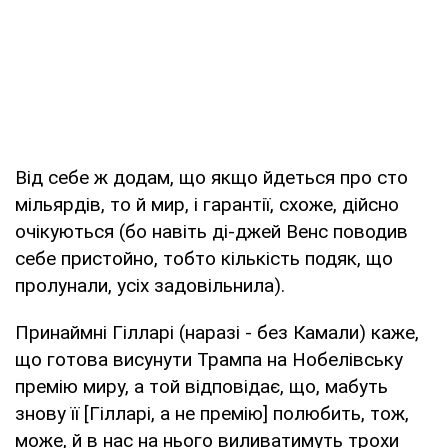
Від себе ж додам, що якщо йдеться про сто
мільярдів, то й мир, і гарантії, схоже, дійсно
очікуються (бо навіть ді-джей Венс поводив
себе пристойно, тобто кількість подяк, що
пролунали, усіх задовільнила).
Принаймні Гілларі (наразі - без Камали) каже,
що готова висунути Трампа на Нобелівську
премію миру, а той відповідає, що, мабуть
знову її [Гілларі, а не премію] полюбить, тож,
може, й в нас на нього виливатимуть трохи