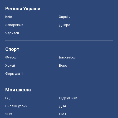
Регіони України
Київ
Харків
Запоріжжя
Дніпро
Черкаси
Спорт
Футбол
Баскетбол
Хокей
Бокс
Формула-1
Моя школа
ГДЗ
Підручники
Онлайн уроки
ДПА
ЗНО
НМТ