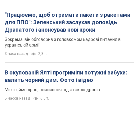
"Працюємо, щоб отримати пакети з ракетами
для ППО": Зеленський заслухав доповідь
Драпатого і анонсував нові кроки
Зокрема, він обговорив з головкомом кадрові питання в
українській армії
3 часа назад
2,8 т.
В окупованій Ялті прогриміли потужні вибухи:
валить чорний дим. Фото і відео
Місто, ймовірно, опинилося під атакою дронів
5 часов назад
6,0 т.