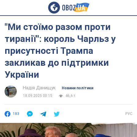
"Ми стоїмо разом проти
тиранії": король Чарльз у
присутності Трампа
закликав до підтримки
України
Надія Данищук
Новини політики
18.09.2025 00:15
46,6 т.
183
РУС