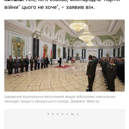
війни" цього не хоче", – заявив він.