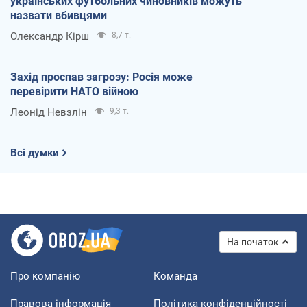
українських футбольних чиновників можуть
назвати вбивцями
Олександр Кірш
8,7 т.
Захід проспав загрозу: Росія може
перевірити НАТО війною
Леонід Невзлін
9,3 т.
Всі думки
На початок
Про компанію
Команда
Правова інформація
Політика конфіденційності