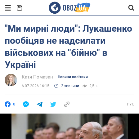
"Ми мирні люди": Лукашенко
пообіцяв не надсилати
військових на "бійню" в
Україні
Катя Помазан
Новини політики
6.07.2026 16:15
2 хвилини
2,5 т.
0
РУС