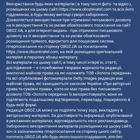
Використання будь-яких матеріалів ( в тому числі фото- та відео-),
розміщених на цьому сайті
https://www.obozrevatel.com
та всіх його
піддоменах, в будь-якому вигляді суворо заборонено.
Дозволяється використання при отриманні письмового дозволу
на їх використання та за умови обов'язкового посилання на сайт
OBOZ.UA, а для інтернет-видань - при отриманні письмового
дозволу на їх використання та за умови обов'язкового
розміщення прямого, відкритого для пошукових систем,
гіперпосилання на сторінку OBOZ.UA за посиланням
https://www.obozrevatel.com
, на якій розміщено оригінальний
матеріал в першому абзаці матеріалу.
Всі матеріали на цьому сайті, в тому числі інтерв’ю, статті,
дослідження – є службовими творами журналістів редакції,
виключні майнові права на які належать ТОВ «Золота середина».
На всі опубліковані фотоматеріали Getty Images редакція має
майнові права, які захищаються законом України «Про авторські
права та суміжні права», ніхто не має права без письмового
дозволу ТОВ «Золота середина» їх використовувати, вони не
підлягають подальшому відтворенню, перекладу, поширенню в
будь-якій формі.
Редакція OBOZ.UA може не поділяти точку зору, викладену в
авторському матеріалі. За достовірність інформації, опублікованої
в рекламних матеріалах, відповідальність несе рекламодавець.
Заборонено використання матеріалів розміщених на цьому сайті,
хоч із зазначенням гіперпосилання на сторінку цього сайту,
логотипу OBOZ.UA або будь-якого іншого згадування, але без