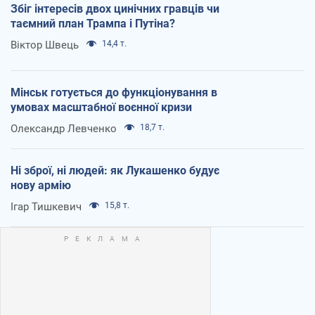
Збіг інтересів двох цинічних гравців чи
таємний план Трампа і Путіна?
Віктор Швець
14,4 т.
Мінськ готується до функціонування в
умовах масштабної воєнної кризи
Олександр Левченко
18,7 т.
Ні зброї, ні людей: як Лукашенко будує
нову армію
Ігар Тишкевич
15,8 т.