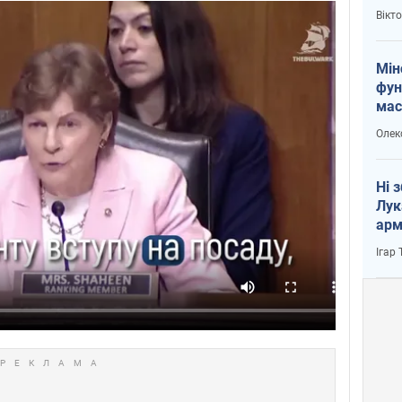
і Пу
Вікт
Мін
фун
мас
Олек
Ні 
Лук
арм
Ігар