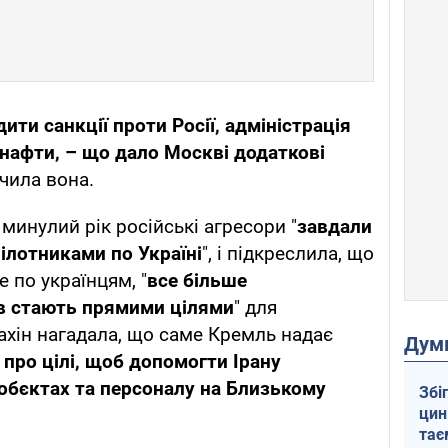
ити санкції проти Росії, адміністрація
 нафти, – що дало Москві додаткові
ачила вона.
минулий рік російські агресори "
завдали
пілотниками по Україні
", і підкреслила, що
е по українцям, "
все більше
в стають прямими цілями
" для
хін нагадала, що саме Кремль надає
Дум
 про цілі, щоб допомогти Ірану
 обєктах та персоналу на Близькому
Збі
цин
тає