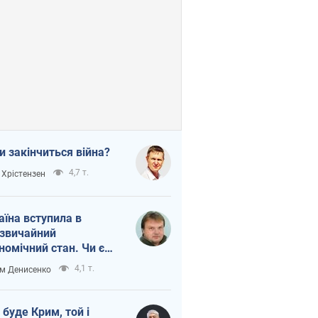
и закінчиться війна?
4,7 т.
 Хрістензен
аїна вступила в
звичайний
номічний стан. Чи є
тло вкінці тунелю?
4,1 т.
м Денисенко
 буде Крим, той і