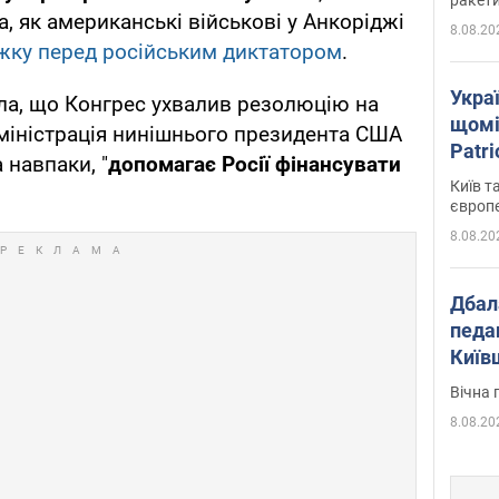
а, як американські військові у Анкоріджі
8.08.20
жку перед російським диктатором
.
Укра
ла, що Конгрес ухвалив резолюцію на
щомі
дміністрація нинішнього президента США
Patr
 навпаки, "
допомагає Росії фінансувати
розк
Київ т
європ
8.08.20
Дбал
педа
Київ
київс
Вічна 
8.08.20