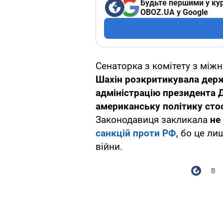
Будьте першими у кур
OBOZ.UA у Google
Сенаторка з комітету з між
Шахін розкритикувала держ
адміністрацію президента 
американську політику стос
Законодавиця закликала
не
санкцій проти РФ
, бо це л
війни.
В