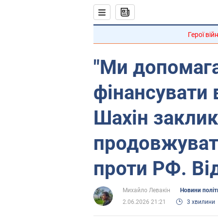
Герої вій
"Ми допомага
фінансувати 
Шахін заклик
продовжуват
проти РФ. Ві
Михайло Левакін
Новини політ
2.06.2026 21:21
3 хвилини