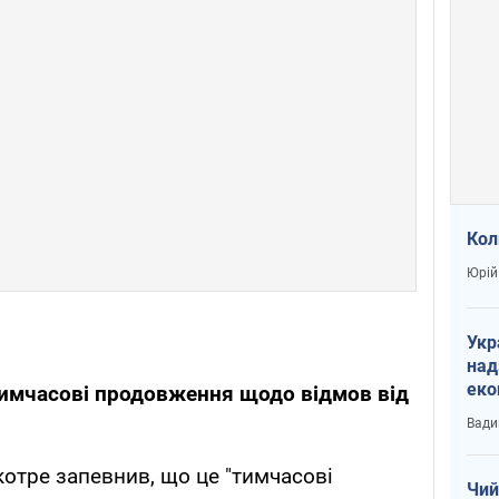
Кол
Юрій
Укр
над
еко
тимчасові продовження щодо відмов від
сві
Вади
отре запевнив, що це "тимчасові
Чий