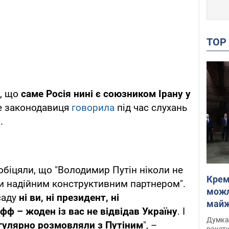
TO
а, що
саме Росія нині є союзником Ірану у
це законодавиця
говорила
під час слухань
.
, обіцяли, що "Володимир Путін ніколи не
Крем
и надійним конструктивним партнером".
можл
саду
ні ви, ні президент, ні
майже
офф – жоден із вас не відвідав Україну
. І
Інте
Думка,
егулярно розмовляли з Путіним
", –
ракети