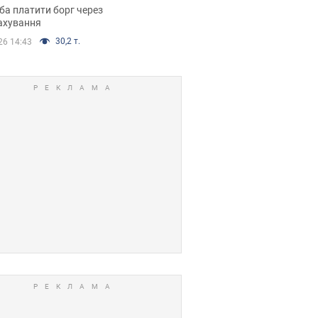
я ухвалив
ба платити борг через
ікуване рішення
ахування
30,2 т.
26 14:43