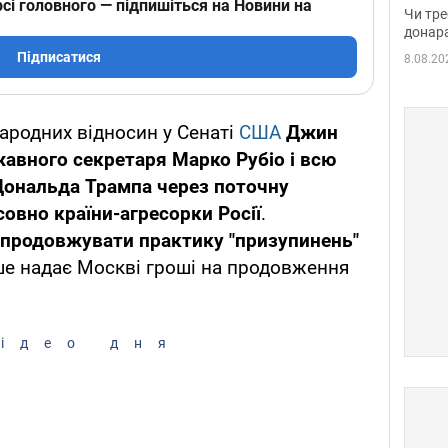
судд
сі головного — підпишіться на Новини на
Чи тре
неоч
донар
Підписатися
8.08.20
народних відносин у Сенаті
США
Джин
авного секретаря Марко Рубіо і всю
Дональда Трампа через поточну
овно країни-агресорки Росії
.
 продовжувати практику "призупинень"
ише надає Москві гроші на продовження
ідео дня