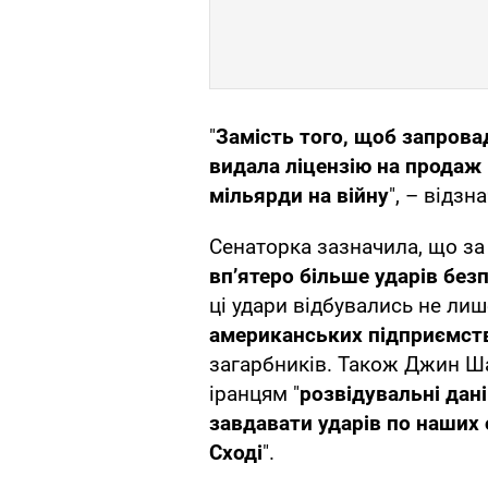
"
Замість того, щоб запровад
видала ліцензію на продаж
мільярди на війну
", – відзн
Сенаторка зазначила, що за 
вп’ятеро більше ударів без
ці удари відбувались не лиш
американських підприємст
загарбників. Також Джин Ша
іранцям "
розвідувальні дані
завдавати ударів по наших
Сході
".