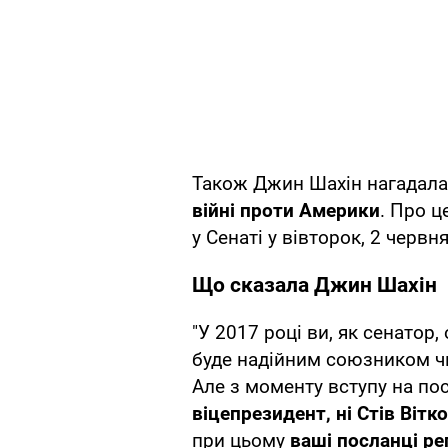
Також Джин Шахін нагадал
війні проти Америки
. Про 
у Сенаті у вівторок, 2 червня
Що сказала Джин Шахін
"У 2017 році ви, як сенатор
буде надійним союзником ч
Але з моменту вступу на по
віцепрезидент, ні Стів Вітк
при цьому
ваші посланці р