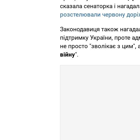
сказала сенаторка і нагадал
розстелювали червону дорі
Законодавиця також нагада
підтримку України, проте а
не просто "зволікає з цим", а
війну
".