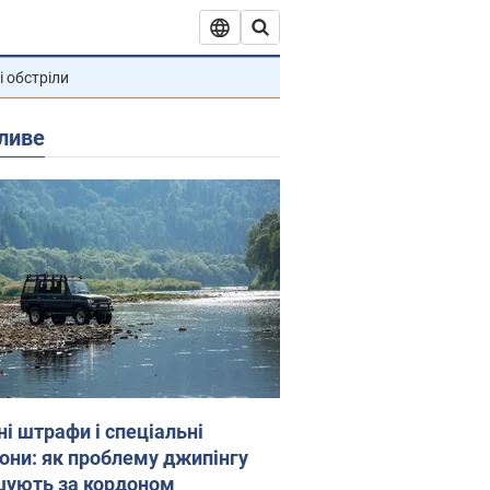
і обстріли
ливе
ні штрафи і спеціальні
гони: як проблему джипінгу
шують за кордоном