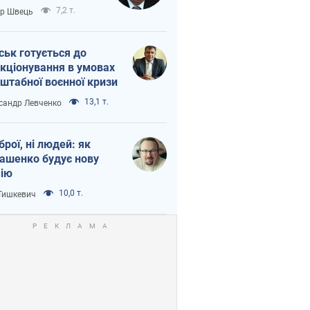
тіна?
7,2 т.
ор Швець
ськ готується до
кціонування в умовах
штабної воєнної кризи
13,1 т.
сандр Левченко
зброї, ні людей: як
ашенко будує нову
ію
10,0 т.
 Тишкевич