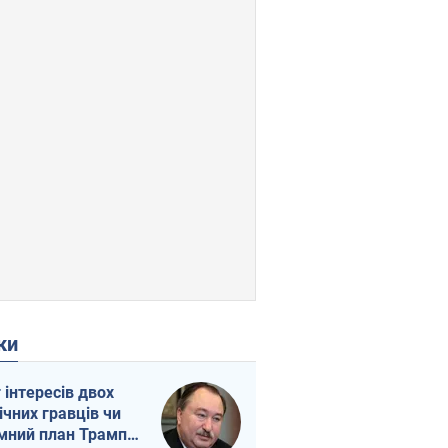
ки
г інтересів двох
ічних гравців чи
мний план Трампа