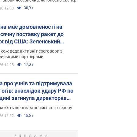
30,9 т.
26 12:00
їна має домовленості на
сячну поставку ракет до
iot від США: Зеленський
рив подробиці
акож веде активні переговори з
ейськими партнерами
17,0 т.
26 14:08
а про учнів та підтримувала
гогів: внаслідок удару РФ по
щині загинула директорка
ького ліцею, її чоловік та онук
пам'ять жертвам російського терору
15,6 т.
26 13:32