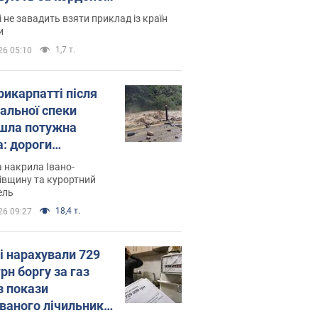
і не завадить взяти приклад із країн
и
1,7 т.
26 05:10
рикарпатті після
альної спеки
шла потужна
а: дороги
творились на
 накрила Івано-
. Відео
івщину та курортний
ель
18,4 т.
26 09:27
і нарахували 729
грн боргу за газ
з покази
ованого лічильника: