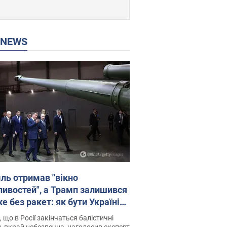
P NEWS
ль отримав "вікно
ивостей", а Трамп залишився
 без ракет: як бути Україні?
рв’ю з Мельником
 що в Росії закінчаться балістичні
, вкрай небезпечна, наголосив експерт