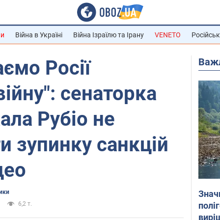
ни
Війна в Україні
Війна Ізраїлю та Ірану
VENETO
Російськ
Важ
ємо Росії
війну": сенаторка
ала Рубіо не
и зупинку санкцій
део
Знач
ики
полі
6,2 т.
вирі