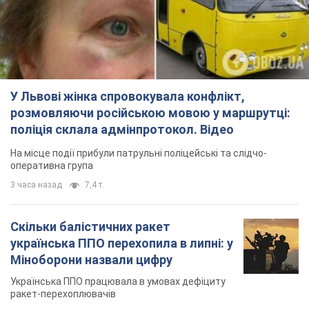
У Львові жінка спровокувала конфлікт,
розмовляючи російською мовою у маршрутці:
поліція склала адмінпротокол. Відео
На місце події прибули патрульні поліцейські та слідчо-
оперативна група
3 часа назад
7,4 т.
Скільки балістичних ракет
українська ППО перехопила в липні: у
Міноборони назвали цифру
Українська ППО працювала в умовах дефіциту
ракет-перехоплювачів