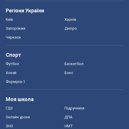
Регіони України
Київ
Харків
Запоріжжя
Дніпро
Черкаси
Спорт
Футбол
Баскетбол
Хокей
Бокс
Формула-1
Моя школа
ГДЗ
Підручники
Онлайн уроки
ДПА
ЗНО
НМТ