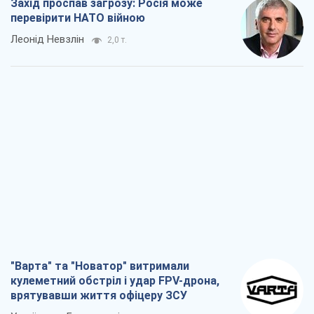
Захід проспав загрозу: Росія може
перевірити НАТО війною
Леонід Невзлін
2,0 т.
"Варта" та "Новатор" витримали
кулеметний обстріл і удар FPV-дрона,
врятувавши життя офіцеру ЗСУ