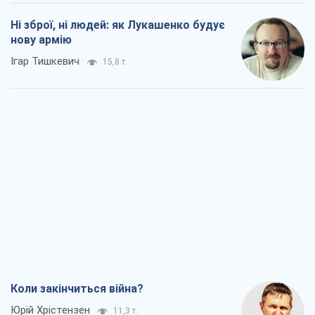
Ні зброї, ні людей: як Лукашенко будує
нову армію
Ігар Тишкевич
15,8 т.
Коли закінчиться війна?
Юрій Хрістензен
11,3 т.