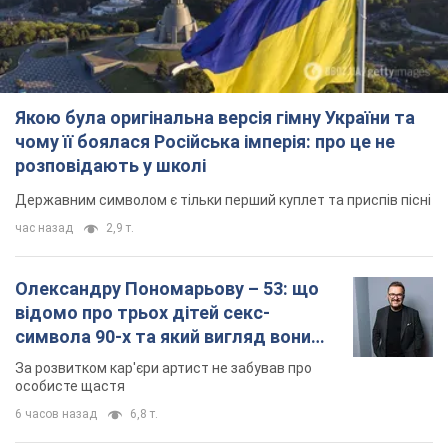
Якою була оригінальна версія гімну України та
чому її боялася Російська імперія: про це не
розповідають у школі
Державним символом є тільки перший куплет та приспів пісні
час назад
2,9 т.
Олександру Пономарьову – 53: що
відомо про трьох дітей секс-
символа 90-х та який вигляд вони
мають
За розвитком кар'єри артист не забував про
особисте щастя
6 часов назад
6,8 т.