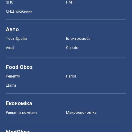
ЗНО
НМТ
СНД посібники
Авто
Тест Драйв
Електромобілі
Акції
Сервіс
Food Oboz
Рецепти
Напої
Дієти
Економіка
Ринки та компанії
Макроекономіка
MedOboz