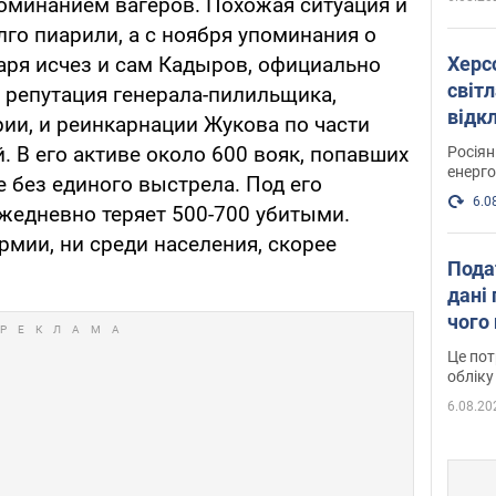
поминанием вагеров. Похожая ситуация и
го пиарили, а с ноября упоминания о
Херс
варя исчез и сам Кадыров, официально
світл
а репутация генерала-пилильщика,
відк
ии, и реинкарнации Жукова по части
енер
 В его активе около 600 вояк, попавших
Росія
енерго
 без единого выстрела. Под его
6.0
едневно теряет 500-700 убитыми.
армии, ни среди населения, скорее
Пода
дані 
чого
Це пот
обліку
6.08.20