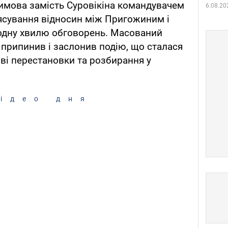
имова замість Суровікіна командувачем
6.08.20
'ясування відносин між Пригожиним і
одну хвилю обговорень. Масований
х припинив і заслонив подію, що сталася
рові перестановки та розбирання у
ідео дня