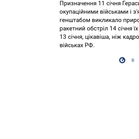
Призначення 11 січня Герас
окупаційними військами і з
генштабом викликало прир
ракетний обстріл 14 січня ї
13 січня, цікавіша, ніж кад
військах РФ.
В