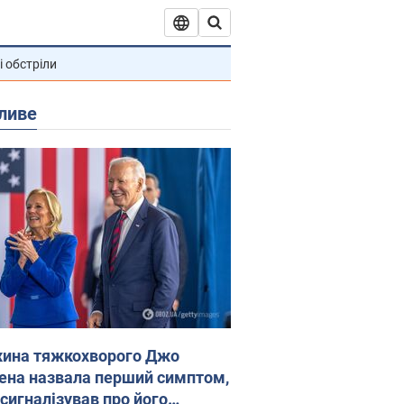
і обстріли
ливе
ина тяжкохворого Джо
ена назвала перший симптом,
 сигналізував про його