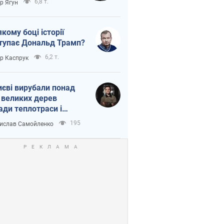
6,8 т.
ор Ягун
якому боці історії
тупає Дональд Трамп?
6,2 т.
ор Каспрук
иєві вирубали понад
 великих дерев
ади теплотраси і
переч Генплану
195
ислав Самойленко