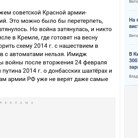
Вікт
жем советской Красной армии-
На 
ий. Это можно было бы перетерпеть,
вис
атянулось. Но война затянулась, и никто
Вікт
исле в Кремле, где готовят на весну
рить схему 2014 г. с нашествием в
в с автоматами нельзя. Имидж
В К
300
ы войны после вторжения 24 февраля
зар
 путина 2014 г. о донбасских шахтёрах и
всу
Влад
там армии РФ уже не верят даже самые