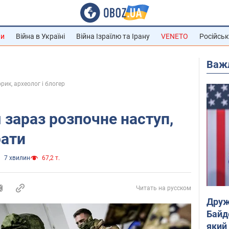
ни
Війна в Україні
Війна Ізраїлю та Ірану
VENETO
Російськ
Важ
рик, археолог і блогер
 зараз розпочне наступ,
рати
7 хвилин
67,2 т.
Читать на русском
Друж
Байд
який