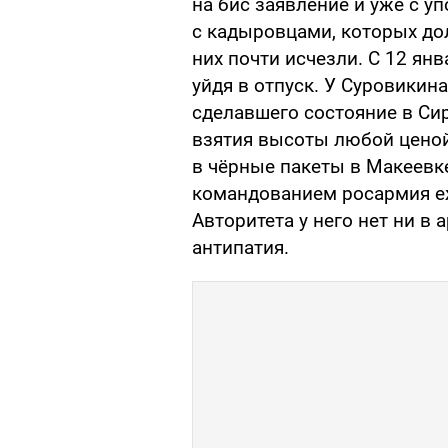
на бис заявление и уже с у
с кадыровцами, которых дол
них почти исчезли. С 12 ян
уйдя в отпуск. У Суровикин
сделавшего состояние в Сир
взятия высоты любой ценой.
в чёрные пакеты в Макеевке
командованием росармия еж
Авторитета у него нет ни в 
антипатия.