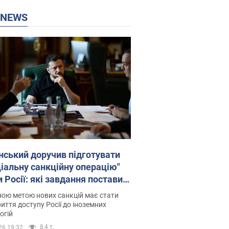
P NEWS
нський доручив підготувати
ціальну санкційну операцію"
 Росії: які завдання поставив
идент. Фото
ою метою нових санкцій має стати
иття доступу Росії до іноземних
огій
8,4 т.
26 19:32