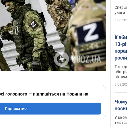
"агр
Спершу
уваги
6.08.20
Її вб
13-рі
пора
росій
Сумщ
Того д
обстрі
вітчим
6.08.20
сі головного — підпишіться на Новини на
Чому
носи
Підписатися
У цьом
так і 