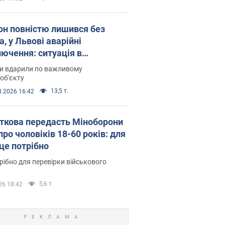
он повністю лишився без
а, у Львові аварійні
лючення: ситуація в
госистемі 6 серпня
ни вдарили по важливому
об'єкту
13,5 т.
8.2026 16:42
ткова передасть Міноборони
про чоловіків 18-60 років: для
 це потрібно
рібно для перевірки військового
5,6 т.
26 18:42