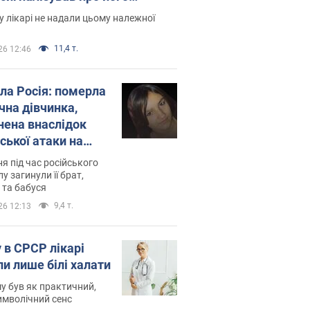
есивний" рак
 лікарі не надали цьому належної
11,4 т.
26 12:46
ила Росія: померла
чна дівчинка,
нена внаслідок
ської атаки на
ину. Фото
ня під час російського
лу загинули її брат,
 та бабуся
9,4 т.
26 12:13
 в СРСР лікарі
ли лише білі халати
у був як практичний,
символічний сенс