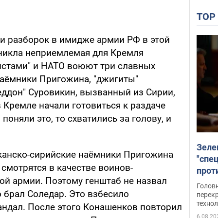
TO
 и разборок в имидже армии РФ в этой
никла неприемлемая для Кремля
цистами" и НАТО воюют три славных
наёмники Пригожина, "джигиты"
еддон" Суровикин, вызванный из Сирии,
в Кремле начали готовиться к раздаче
 поняли это, то схватились за голову, и
Зеле
анско-сирийские наёмники Пригожина
"спе
 смотрятся в качестве воинов-
проти
ой армии. Поэтому генштаб не назвал
през
Головн
о брал Соледар. Это взбесило
перекр
технол
андал. После этого Конашенков повторил
6.08.20