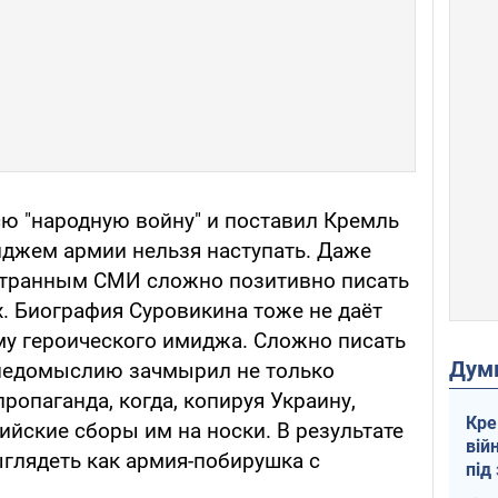
сю "народную войну" и поставил Кремль
иджем армии нельзя наступать. Даже
транным СМИ сложно позитивно писать
. Биография Суровикина тоже не даёт
му героического имиджа. Сложно писать
Дум
о недомыслию зачмырил не только
ропаганда, когда, копируя Украину,
Кре
ийские сборы им на носки. В результате
вій
ыглядеть как армия-побирушка с
під
кри