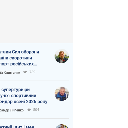
атаки Сил оборони
аїни скоротили
порт російських
топродуктів
789
ій Клименко
 супертурніри
учіх: спортивний
ендар осені 2026 року
504
сандр Липенко
етний щит і меч