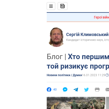
Герої вій
Сергій Климовський
Кандидат історичних наук, істо
Блог |
Хто першим
той ризикує прог
Новини політики / Думки
16.01.2023 11:29
40