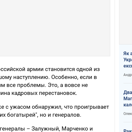
Як 
Укр
екс
ссийской армии становится одной из
наф
Андр
шому наступлению. Особенно, если в
м все проблемы. Это, а вовсе не
Два
чина кадровых перестановок.
Маг
кал
е с ужасом обнаружил, что проигрывает
их богатырей", но и генералов.
Олек
 генералы – Залужный, Марченко и
Рак