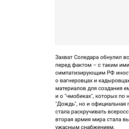
Захват Соледара обнулил в
перед фактом – с таким им
симпатизирующим РФ инос
о вагнеровцах и кадыровцах
материалов для создания е
и о "чмобиках", которых п
"Дождь", но и официальная п
стала раскручивать всеросс
вторая армия мира стала в
ужасным снабжением.