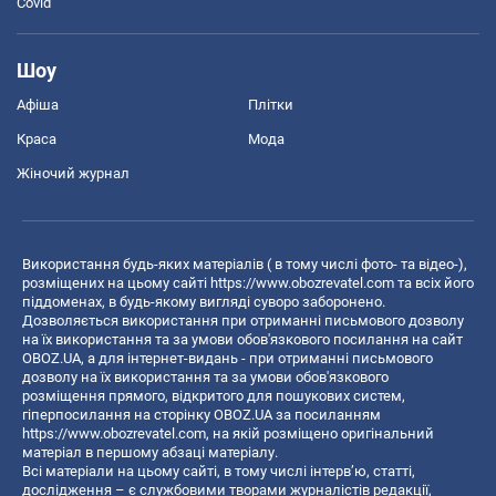
Covid
Шоу
Афіша
Плітки
Краса
Мода
Жіночий журнал
Використання будь-яких матеріалів ( в тому числі фото- та відео-),
розміщених на цьому сайті
https://www.obozrevatel.com
та всіх його
піддоменах, в будь-якому вигляді суворо заборонено.
Дозволяється використання при отриманні письмового дозволу
на їх використання та за умови обов'язкового посилання на сайт
OBOZ.UA, а для інтернет-видань - при отриманні письмового
дозволу на їх використання та за умови обов'язкового
розміщення прямого, відкритого для пошукових систем,
гіперпосилання на сторінку OBOZ.UA за посиланням
https://www.obozrevatel.com
, на якій розміщено оригінальний
матеріал в першому абзаці матеріалу.
Всі матеріали на цьому сайті, в тому числі інтерв’ю, статті,
дослідження – є службовими творами журналістів редакції,