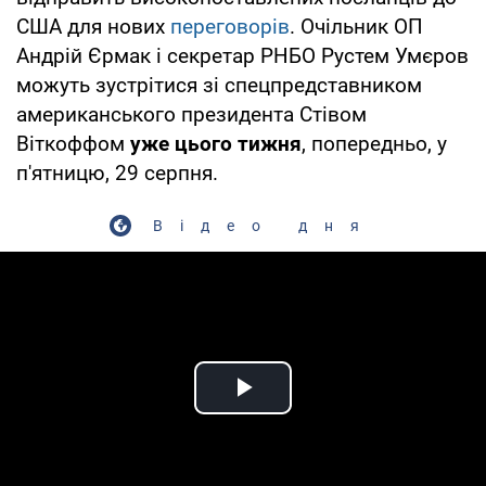
США для нових
переговорів
. Очільник ОП
Андрій Єрмак і секретар РНБО Рустем Умєров
можуть зустрітися зі спецпредставником
американського президента Стівом
Віткоффом
уже цього тижня
, попередньо, у
п'ятницю, 29 серпня.
Відео дня
Play Video