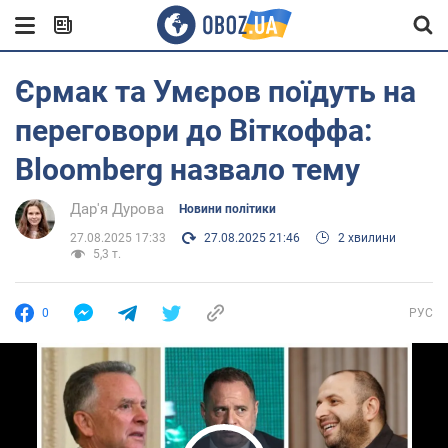
Єрмак та Умєров поїдуть на
переговори до Віткоффа:
Bloomberg назвало тему
Дар'я Дурова
Новини політики
27.08.2025 17:33
27.08.2025 21:46
2 хвилини
5,3 т.
0
РУС