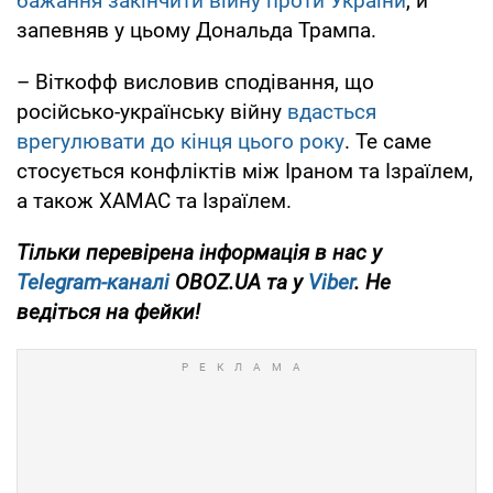
бажання закінчити війну проти України
, й
запевняв у цьому Дональда Трампа.
– Віткофф висловив сподівання, що
російсько-українську війну
вдасться
врегулювати до кінця цього року
. Те саме
стосується конфліктів між Іраном та Ізраїлем,
а також ХАМАС та Ізраїлем.
Тільки перевірена інформація в нас у
Telegram-каналі
OBOZ.UA та у
Viber
. Не
ведіться на фейки!