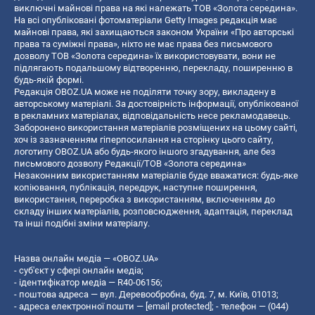
виключні майнові права на які належать ТОВ «Золота середина».
На всі опубліковані фотоматеріали Getty Images редакція має
майнові права, які захищаються законом України «Про авторські
права та суміжні права», ніхто не має права без письмового
дозволу ТОВ «Золота середина» їх використовувати, вони не
підлягають подальшому відтворенню, перекладу, поширенню в
будь-якій формі.
Редакція OBOZ.UA може не поділяти точку зору, викладену в
авторському матеріалі. За достовірність інформації, опублікованої
в рекламних матеріалах, відповідальність несе рекламодавець.
Заборонено використання матеріалів розміщених на цьому сайті,
хоч із зазначенням гіперпосилання на сторінку цього сайту,
логотипу OBOZ.UA або будь-якого іншого згадування, але без
письмового дозволу Редакції/ТОВ «Золота середина»
Незаконним використанням матеріалів буде вважатися: будь-яке
копiювання, публiкацiя, передрук, наступне поширення,
використання, переробка з використанням, включенням до
складу інших матеріалів, розповсюдження, адаптація, переклад
та інші подібні зміни матеріалу.
Назва онлайн медіа — «OBOZ.UA»
- суб'єкт у сфері онлайн медіа;
- ідентифікатор медіа — R40-06156;
- поштова адреса — вул. Деревообробна, буд. 7, м. Київ, 01013;
- адреса електронної пошти —
[email protected]
; - телефон — (044)