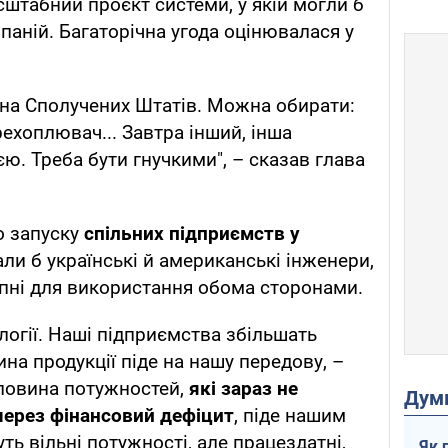
сштабний проєкт системи, у якій могли б
аній. Багаторічна угода оцінювалася у
она Сполучених Штатів. Можна обирати:
рехоплювач... Завтра інший, інша
ю. Треба бути гнучкими", – сказав глава
о запуску
спільних підприємств у
али б
українські й американські інженери,
упні для використання обома сторонами.
огії. Наші підприємства збільшать
на продукції піде на нашу передову, –
оловина потужностей,
які зараз не
Дум
ерез фінансовий дефіцит
, піде нашим
ть вільні потужності, але працездатні,
Як 