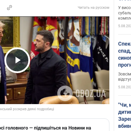
У висо
Читать на русском
субаль
комплек
сотень
5.08.20
Спека
спад,
сино
прог
Play Video
змін
Зовсім
відсту
5.08.20
"Чи, 
дити
Заре
вбив
сі головного — підпишіться на Новини на