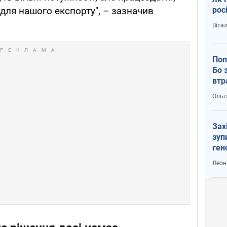
рос
для нашого експорту", – зазначив
Віта
Поп
Бо 
втр
Ольг
Зах
зуп
ген
Леон