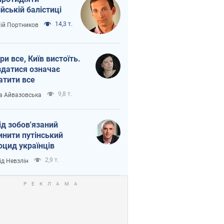
ійській балістиці
14,3 т.
лій Портников
ри все, Київ вистоїть.
здатися означає
атити все
9,8 т.
а Айвазовська
ід зобов'язаний
инити путінський
оцид українців
2,9 т.
ід Невзлін