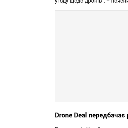
угоду щодо дронів", – поясн
Drone Deal передбачає 