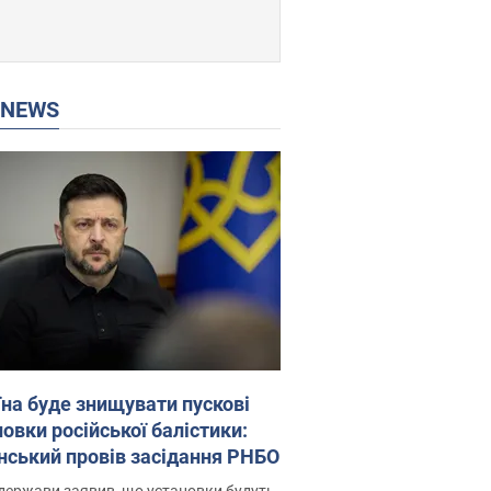
P NEWS
їна буде знищувати пускові
овки російської балістики:
нський провів засідання РНБО
держави заявив, що установки будуть