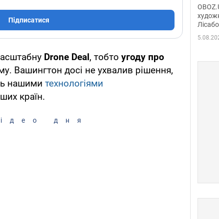
диси
OBOZ.U
Горсь
художн
Підписатися
Лісабо
Дмит
в По
5.08.20
масштабну
Drone Deal
, тобто
угоду про
му. Вашингтон досі не ухвалив рішення,
сть нашими
технологіями
ших країн.
ідео дня