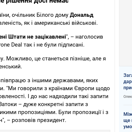
ле рішення досі немає
їни, очільник Білого дому
Дональд
леність, як і американські військові.
ені Штати не зацікавлені
", – наголосив
one Deal так і не були підписані.
му. Можливо, це станеться пізніше, але я
енський.
Заг
співпрацю з іншими державами, яких
дар
при
и. "Ми говорили з країнами Європи щодо
доп
овленості. І до нас надходили такі запити
Олек
 Затоки – дуже конкретні запити з
кими пропозиціями. Були пропозиції і з
Між
н", – розповів президент.
ще 
умо