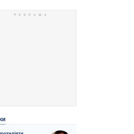
ки
протидіяти