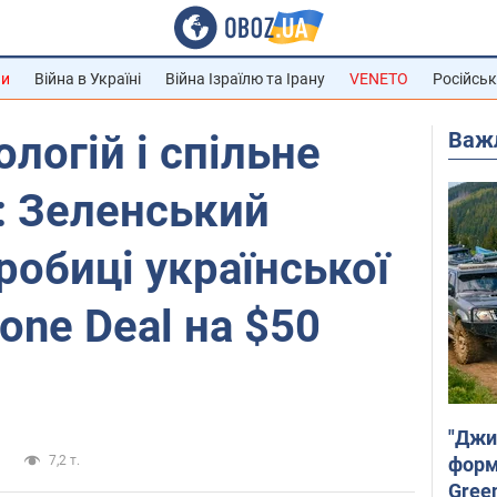
ни
Війна в Україні
Війна Ізраїлю та Ірану
VENETO
Російськ
Важ
логій і спільне
: Зеленський
робиці української
one Deal на $50
"Джи
форму
и
7,2 т.
Gree