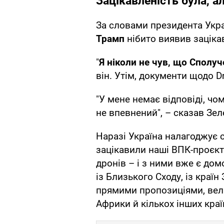
Зацікавленість була, а
За словами президента Укра
Трамп
нібито виявив зацікав
"
Я ніколи не чув, що Сполуч
він. Утім, документи щодо Dr
"У мене немає відповіді, чо
не впевнений", – сказав Зел
Наразі Україна налагоджує 
зацікавили наші ВПК-проєкт
дронів – і з ними вже є дом
із Близького Сходу, із країн
прямими пропозиціями, вели
Африки й кількох інших краї