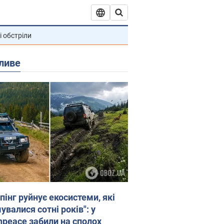
і обстріли
ливе
пінг руйнує екосистеми, які
валися сотні років": у
npeace забили на сполох