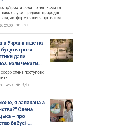
когір'ї розташовані альпійські та
пійські луки – рідкісні природні
си, які формувалися протягом
 років
591
26 23:00
 в Україні піде на
 будуть грози:
птики дали
ноз, коли чекати
и погоди
 скоро спека поступово
пить
6,4 т.
26 14:59
може, я залякана з
нства?" Олена
цька – про
ство бабусі-