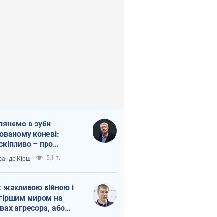
лянемо в зуби
ованому коневі:
скіпливо – про
омогу Україні
5,1 т.
сандр Кірш
 жахливою війною і
гіршим миром на
вах агресора, або