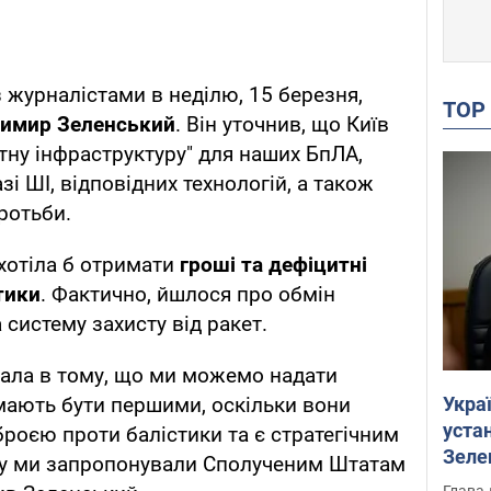
з журналістами в неділю, 15 березня,
TO
имир Зеленський
. Він уточнив, що Київ
тну інфраструктуру" для наших БпЛА,
зі ШІ, відповідних технологій, а також
ротьби.
 хотіла б отримати
гроші та дефіцитні
тики
. Фактично, йшлося про обмін
 систему захисту від ракет.
гала в тому, що ми можемо надати
Укра
 мають бути першими, оскільки вони
устан
броєю проти балістики та є стратегічним
Зеле
му ми запропонували Сполученим Штатам
Глава 