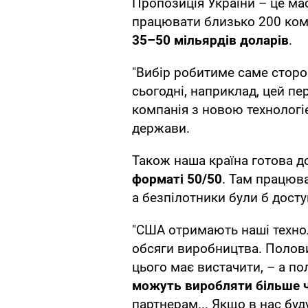
Пропозиція України – це ма
працювати близько 200 комп
35–50 мільярдів доларів
.
"Вибір робитиме саме стор
сьогодні, наприклад, цей пе
компанія з новою технологіє
держави.
Також наша країна готова д
форматі 50/50
. Там працюв
а безпілотники були б дост
"США отримають наші технол
обсяги виробництва. Полови
цього має вистачити, – а п
можуть виробляти більше ч
партнерам... Якщо в нас буду