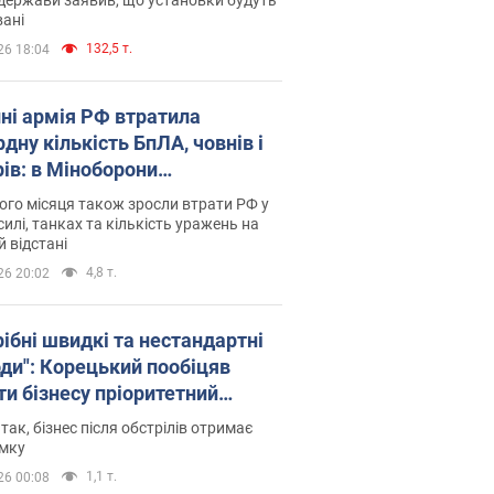
ані
132,5 т.
26 18:04
пні армія РФ втратила
дну кількість БпЛА, човнів і
рів: в Міноборони
люднили статистику
го місяця також зросли втрати РФ у
силі, танках та кількість уражень на
й відстані
4,8 т.
26 20:02
рібні швидкі та нестандартні
оди": Корецький пообіцяв
ти бізнесу пріоритетний
уп до наявних складських
 так, бізнес після обстрілів отримає
іщень
имку
1,1 т.
26 00:08