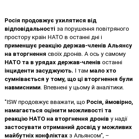
Росія продовжує ухилятися від
відповідальності
за порушення повітряного
простору країн НАТО в останні дні і
применшує реакцію держав-членів Альянсу
на вторгнення
своїх дронів. А ось у самому
НАТО та в урядах держав-членів
останні
інциденти засуджують.
І там
мало хто
сумнівається у тому, що ці вторгнення були
навмисними
. Впевнені у цьому й аналітики.
"ISW продовжує вважати, що
Росія, ймовірно,
намагається оцінити можливості та
реакцію НАТО на вторгнення дронів
у надії
застосувати отриманий досвід у можливих
майбутніх конфліктах
з Альянсом", –