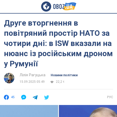
Друге вторгнення в
повітряний простір НАТО за
чотири дні: в ISW вказали на
нюанс із російським дроном
у Румунії
Лілія Рагуцька
Новини політики
15.09.2025 05:49
22,2 т.
45
РУС