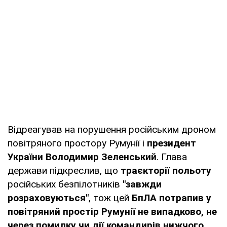
Відреагував на порушення російським дроном
повітряного простору Румунії і
президент
України Володимир Зеленський
. Глава
держави підкреслив, що
траєкторії польоту
російських безпілотників
"завжди
розраховуються"
, тож цей
БпЛА потрапив у
повітряний простір Румунії не випадково, не
через помилку чи дії командирів нижчого