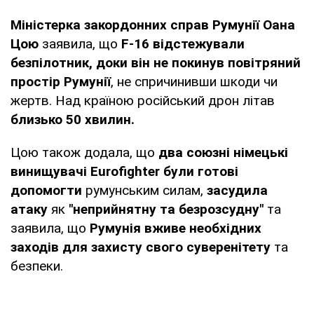
Міністерка закордонних справ Румунії Оана
Цою
заявила, що
F-16 відстежували
безпілотник, доки він не покинув повітряний
простір Румунії
, не спричинивши шкоди чи
жертв. Над країною російський дрон літав
близько 50 хвилин.
Цою також додала, що
два союзні німецькі
винищувачі Eurofighter були готові
допомогти
румунським силам,
засудила
атаку
як
"неприйнятну та безрозсудну"
та
заявила, що
Румунія вживе необхідних
заходів для захисту свого суверенітету
та
безпеки.