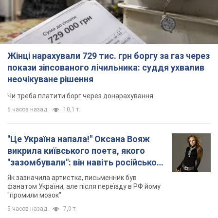
Жінці нарахували 729 тис. грн боргу за газ через
покази зіпсованого лічильника: суддя ухвалив
неочікуване рішення
Чи треба платити борг через донарахування
6 часов назад
10,1 т.
"Це Україна напала!" Оксана Вояж
викрила київського поета, якого
"зазомбували": він навіть російської
не знав, а тепер хоче геноциду
Як зазначила артистка, письменник був
українців
фанатом України, але після переїзду в РФ йому
"промили мозок"
5 часов назад
7,0 т.