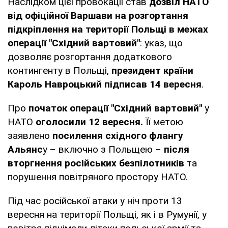
Наслідком цієї провокації став
дозвіл НАТО
від офіційної Варшави на розгортання
підкріплення на території Польщі в межах
операції "Східний вартовий"
: указ, що
дозволяє розгортання додаткового
контингенту в Польщі,
президент країни
Кароль Навроцький підписав 14 вересня
.
Про
початок операції "Східний вартовий"
у
НАТО
оголосили 12 вересня.
Її метою
заявлено
посилення східного флангу
Альянс
у – включно з Польщею –
після
вторгнення російських безпілотників
та
порушення повітряного простору НАТО.
Під час російської атаки у ніч проти 13
вересня на території Польщі, як і в Румунії, у