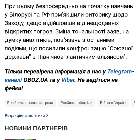
При цьому безпосередньо на початку навчань
у Білорусі та РФ пом'якшили риторику щодо
Заходу, дещо відійшовши від нещодавніх
відкритих погроз. Зміна тональності заяв, на
думку аналітиків, пов'язана з останніми
подіями, що посилили конфронтацію "Союзної
держави" з Північноатлантичним альянсом".
Тільки перевірена інформація в нас у
Telegram-
каналі
OBOZ.UA та у
Viber
. Не ведіться на
фейки!
Російська воєнна загроза
Російські обстріли
Війна в Україні
Рос
Редакційна політика