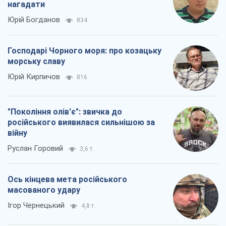
нагадати
Юрій Богданов
834
Господарі Чорного моря: про козацьку
морську славу
Юрій Кирпичов
816
"Покоління олів'є": звичка до
російського виявилася сильнішою за
війну
Руслан Горовий
3,6 т.
Ось кінцева мета російського
масованого удару
Ігор Чернецький
4,8 т.