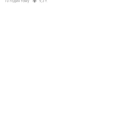
10 годин тому
9,3 т.