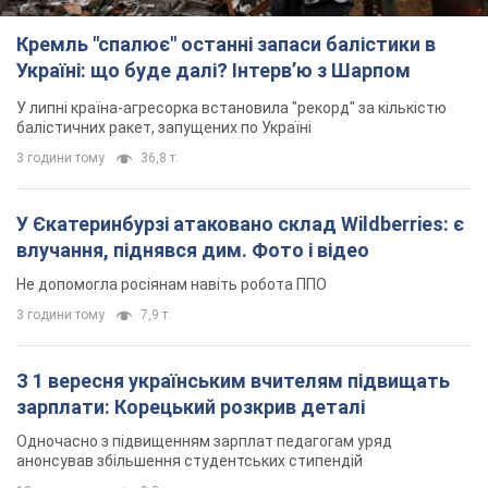
Кремль "спалює" останні запаси балістики в
Україні: що буде далі? Інтерв’ю з Шарпом
У липні країна-агресорка встановила "рекорд" за кількістю
балістичних ракет, запущених по Україні
3 години тому
36,8 т.
У Єкатеринбурзі атаковано склад Wildberries: є
влучання, піднявся дим. Фото і відео
Не допомогла росіянам навіть робота ППО
3 години тому
7,9 т.
З 1 вересня українським вчителям підвищать
зарплати: Корецький розкрив деталі
Одночасно з підвищенням зарплат педагогам уряд
анонсував збільшення студентських стипендій