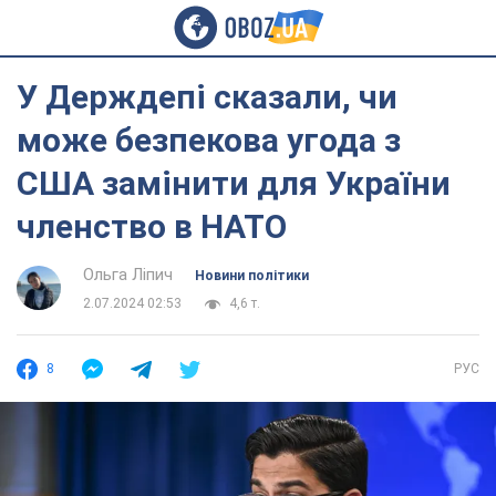
У Держдепі сказали, чи
може безпекова угода з
США замінити для України
членство в НАТО
Ольга Ліпич
Новини політики
2.07.2024 02:53
4,6 т.
8
РУС