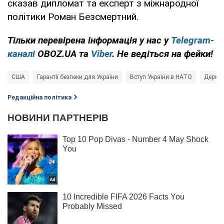
сказав дипломат та експерт з міжнародної
політики Роман Безсмертний.
Тільки перевірена інформація у нас у
Telegram-
каналі
OBOZ.UA та
Viber
. Не ведіться на фейки!
США
Гарантії безпеки для України
Вступ України в НАТО
Держд
Редакційна політика