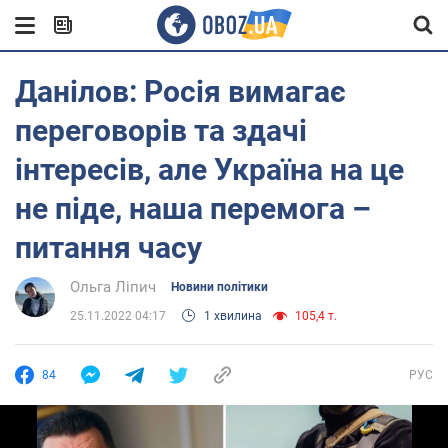
Данілов: Росія вимагає
переговорів та здачі
інтересів, але Україна на це
не піде, наша перемога –
питання часу
Ольга Ліпич
Новини політики
25.11.2022 04:17
1 хвилина
105,4 т.
84
РУС