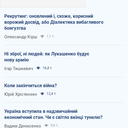
Рекрутинг: оновлений і, схоже, корисний
ворожий досвід, або Діалектика вибагливого
боягузтва
Олександр Кірш
1,1 т.
Ні зброї, ні людей: як Лукашенко будує
нову армію
Ігар Тишкевич
16,4 т.
Коли закінчиться війна?
Юрій Хрістензен
12,4 т.
Україна вступила в надзвичайний
економічний стан. Чи є світло вкінці тунелю?
Вадим Денисенко
9,8 т.