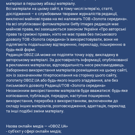
матеріал в першому абзаці матеріалу.
Всі матеріали на цьому сайті, в тому числі інтерв’ю, статті,
дослідження – є службовими творами журналістів редакції,
виключні майнові права на які належать ТОВ «Золота середина».
На всі опубліковані фотоматеріали Getty Images редакція має
майнові права, які захищаються законом України «Про авторські
права та суміжні права», ніхто не має права без письмового
дозволу ТОВ «Золота середина» їх використовувати, вони не
підлягають подальшому відтворенню, перекладу, поширенню в
будь-якій формі.
Редакція OBOZ.UA може не поділяти точку зору, викладену в
авторському матеріалі. За достовірність інформації, опублікованої
в рекламних матеріалах, відповідальність несе рекламодавець.
Заборонено використання матеріалів розміщених на цьому сайті,
хоч із зазначенням гіперпосилання на сторінку цього сайту,
логотипу OBOZ.UA або будь-якого іншого згадування, але без
письмового дозволу Редакції/ТОВ «Золота середина»
Незаконним використанням матеріалів буде вважатися: будь-яке
копiювання, публiкацiя, передрук, наступне поширення,
використання, переробка з використанням, включенням до
складу інших матеріалів, розповсюдження, адаптація, переклад
та інші подібні зміни матеріалу.
Назва онлайн медіа — «OBOZ.UA»
- суб'єкт у сфері онлайн медіа;