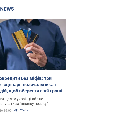
P NEWS
окредити без міфів: три
і сценарії позичальника і
дій, щоб вберегти свої гроші
ть діяти українці, аби не
ачувати за "швидку позику"
25,6 т.
26 16:00