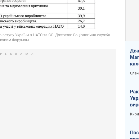
Два
Маг
кал
Олек
Рак
Укр
вир
рак
Кири
Пос