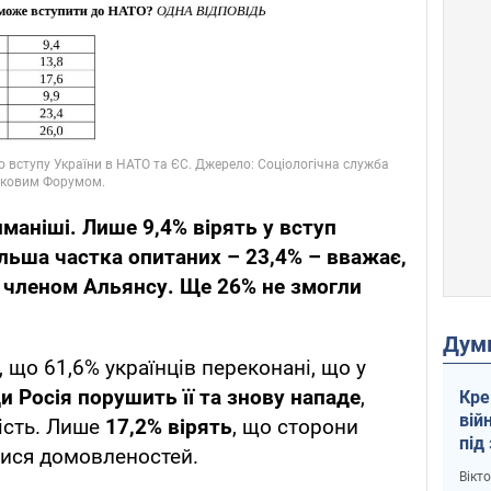
маніші. Лише 9,4% вірять у вступ
ільша частка опитаних – 23,4% – вважає,
е членом Альянсу. Ще 26% не змогли
Дум
 що 61,6% українців переконані, що у
и Росія порушить її та знову нападе
,
Кре
вій
ість. Лише
17,2% вірять
, що сторони
під
ися домовленостей.
кри
Вікт