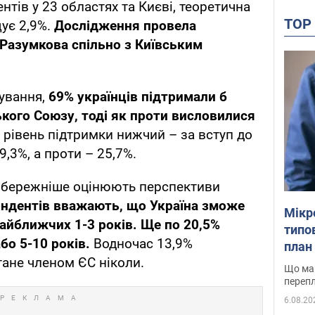
тів у 23 областях та Києві, теоретична
TO
ує 2,9%.
Дослідження провела
 Разумкова спільно з Київським
тування,
69% українців підтримали б
кого Союзу, тоді як проти висловилися
 рівень підтримки нижчий – за вступ до
9,3%, а проти – 25,7%.
 обережніше оцінюють перспективи
ндентів вважають, що Україна зможе
Мікр
айближчих 1-3 років. Ще по 20,5%
типов
бо 5-10 років.
Водночас 13,9%
план 
тане членом ЄС ніколи.
Що маю
перепл
6.08.20