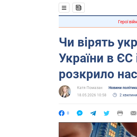
Герої вій
Чи вірять укр
України в ЄС
розкрило нас
Катя Помазан
Новини політик
18.05.2026 10:58
2 хвилин
0