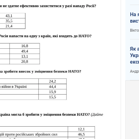
На 
вис
Вікт
Як 
Укр
екс
наф
Андр