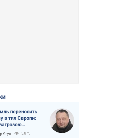
ки
мль переносить
ну в тил Європи:
 загрозою
тична логістика
5,8 т.
ор Ягун