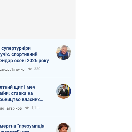
 супертурніри
учіх: спортивний
ендар осені 2026 року
330
сандр Липенко
етний щит і меч
аїни: ставка на
обництво власних
ет
1,1 т.
ло Татарінов
мертна "презумпція