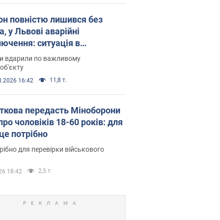
он повністю лишився без
а, у Львові аварійні
лючення: ситуація в
госистемі 6 серпня
ни вдарили по важливому
об'єкту
11,8 т.
8.2026 16:42
ткова передасть Міноборони
про чоловіків 18-60 років: для
 це потрібно
рібно для перевірки військового
2,5 т.
26 18:42