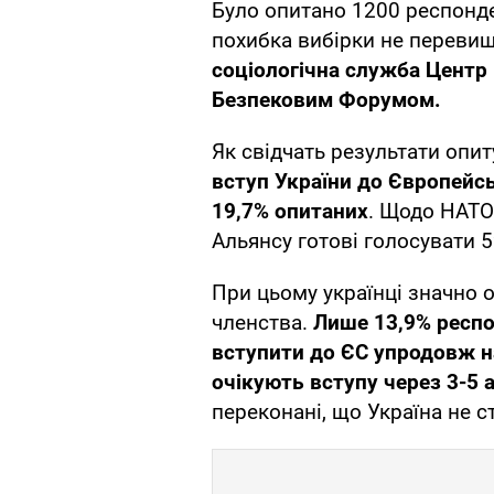
Було опитано 1200 респонден
похибка вибірки не перевищ
соціологічна служба Центр
Безпековим Форумом.
Як свідчать результати опи
вступ України до Європейсь
19,7% опитаних
. Щодо НАТО
Альянсу готові голосувати 5
При цьому українці значно
членства.
Лише 13,9% респо
вступити до ЄС упродовж н
очікують вступу через 3-5 а
переконані, що Україна не с