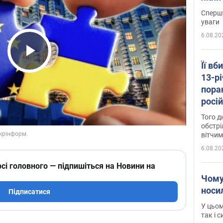
"агр
Спершу
уваги
6.08.20
Play Video
Її вб
13-рі
пора
росій
Сумщ
Того д
обстрі
вітчим
6.08.20
сі головного — підпишіться на Новини на
Чому
носи
Підписатися
У цьом
так і 