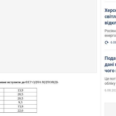
Херс
світл
відк
енер
Росія
енерго
6.0
Пода
дані 
чого
Це пот
обліку
6.08.20