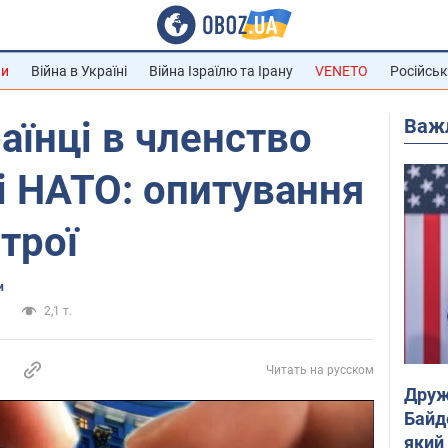
ни
Війна в Україні
Війна Ізраїлю та Ірану
VENETO
Російськ
Важ
аїнці в членство
 і НАТО: опитування
трої
и
и
2,1 т.
Читать на русском
Друж
Байд
який