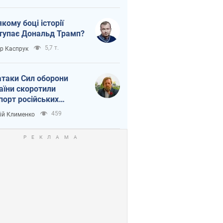
якому боці історії
тупає Дональд Трамп?
5,7 т.
ор Каспрук
атаки Сил оборони
аїни скоротили
порт російських
топродуктів
459
ій Клименко