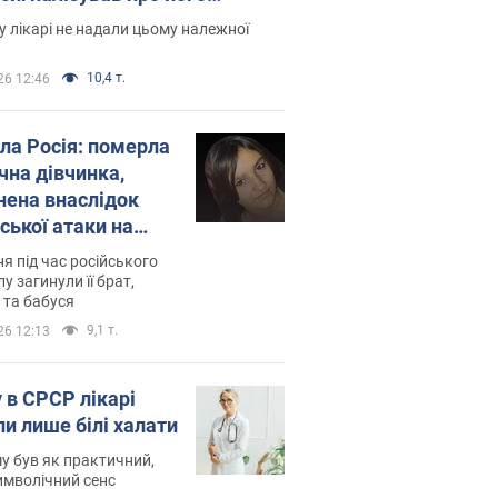
есивний" рак
 лікарі не надали цьому належної
10,4 т.
26 12:46
ила Росія: померла
чна дівчинка,
нена внаслідок
ської атаки на
ину. Фото
ня під час російського
лу загинули її брат,
 та бабуся
9,1 т.
26 12:13
 в СРСР лікарі
ли лише білі халати
у був як практичний,
символічний сенс