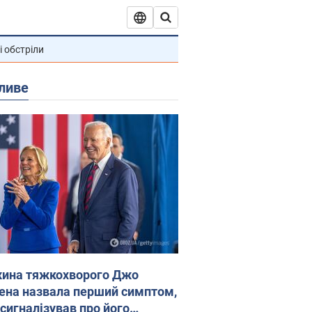
і обстріли
ливе
ина тяжкохворого Джо
ена назвала перший симптом,
 сигналізував про його