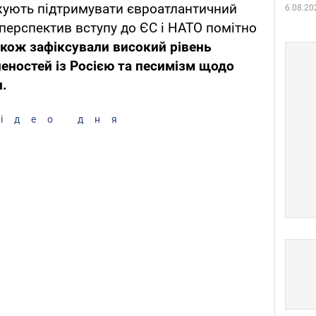
ують підтримувати євроатлантичний
6.08.20
 перспектив вступу до ЄС і НАТО помітно
акож зафіксували високий рівень
еностей із Росією та песимізм щодо
.
ідео дня