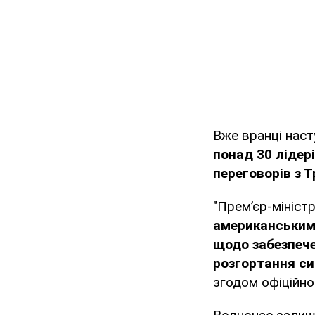
Вже вранці наст
понад 30 лідер
переговорів з 
"Прем’єр-мініст
американським
щодо забезпече
розгортання с
згодом офіційно