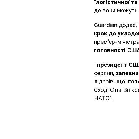
"логістичної т
де вони можуть 
Guardian додає
крок до укладе
прем'єр-міністра
готовності США
І
президент СШ
серпня,
запевн
лідерів,
що гото
Сході Стів Вітко
НАТО".