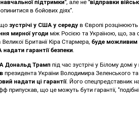
а навчальної підтримки"
, але не
"відправки військ
опинитися в бойових діях".
, що
зустрічі у США у середу
в Європі розцінюют
ння мирної угоди
між Росією та Україною, що, за
 Великої Британії Кіра Стармера,
буде можливим 
 надати гарантії безпеки
.
А Дональд Трамп
під час зустрічі у Білому домі у
ив
президента України Володимира Зеленського та
вий надати ці гарантії
. Його спецпредставник н
фф припускав, що це можуть бути гарантії, "подібні