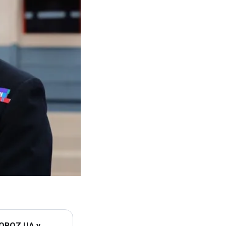
 OBOZ.UA у