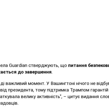
ела Guardian стверджують, що
питання безпеков
жається до завершення
.
ді важливий момент. У Вашингтоні нічого не відбу
 від президента, тому підтримка Трампом гарантій
аткувала велику активність", – цитує видання сло
адовців.