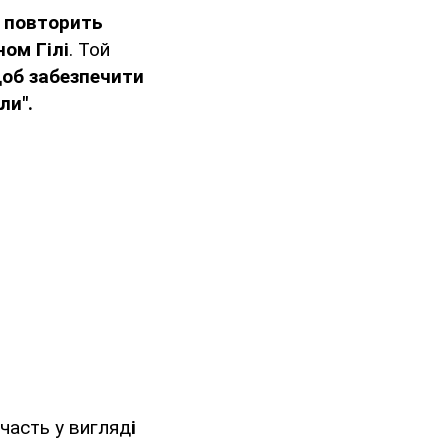
 повторить
ом Гілі
. Той
щоб забезпечити
ли".
часть у вигляд
і