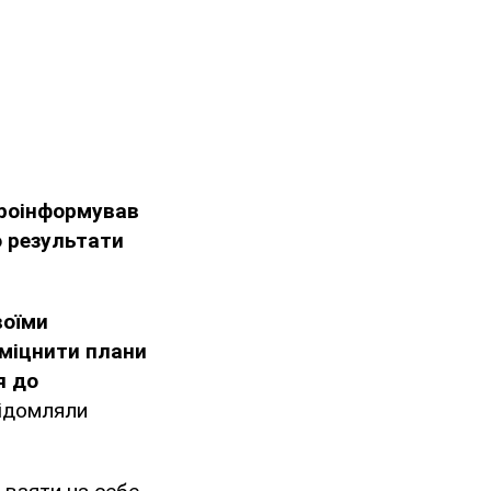
роінформував
 результати
воїми
міцнити плани
я до
відомляли