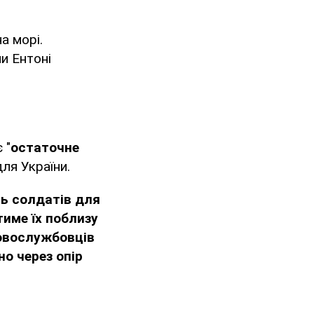
а морі.
и Ентоні
 "
остаточне
для України.
ь солдатів для
име їх поблизу
ковослужбовців
о через опір