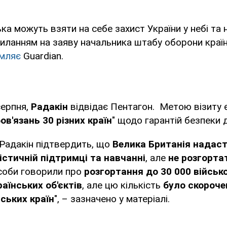
ка можуть взяти на себе захист України у небі та н
иланням на заяву начальника штабу оборони країн
омляє
Guardian.
серпня,
Радакін
відвідає Пентагон. Метою візиту є
в'язань 30 різних країн
" щодо гарантій безпеки 
 Радакін підтвердить, що
Велика Британія надаст
істичній підтримці та навчанні
, але
не розгортат
 особи говорили про
розгортання до 30 000 війсь
аїнських об'єктів
, але цю кількість
було скорочен
ських країн
", – зазначено у матеріалі.