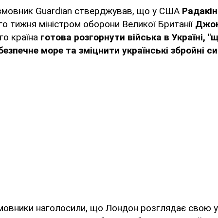
змовник Guardian стверджував, що у США
Радакін
о тижня міністром оборони Великої Британії
Джон
го країна
готова розгорнути війська в Україні, "
безпечне море та зміцнити українські збройні си
мовники наголосили, що Лондон розглядає свою у