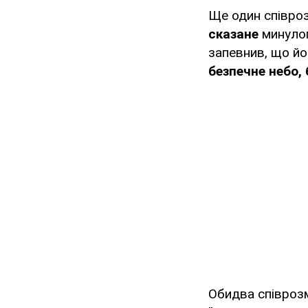
Ще один співро
сказане
минулог
запевнив, що йо
безпечне небо, 
Обидва співроз