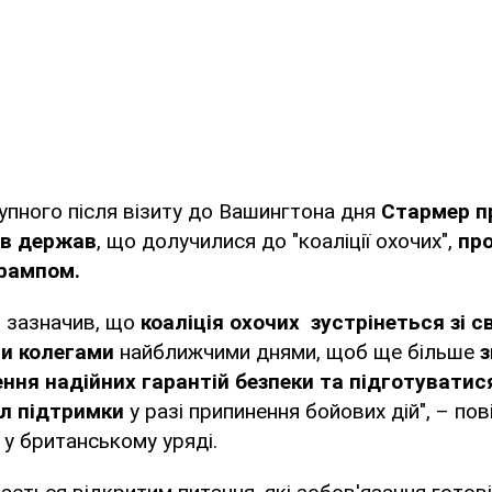
упного після візиту до Вашингтона дня
Стармер п
ів держав
, що долучилися до "коаліції охочих",
про
Трампом.
р зазначив, що
коаліція охочих зустрінеться зі с
и колегами
найближчими днями, щоб ще більше
з
ння надійних гарантій безпеки та підготуватис
ил підтримки
у разі припинення бойових дій", – по
 у британському уряді.