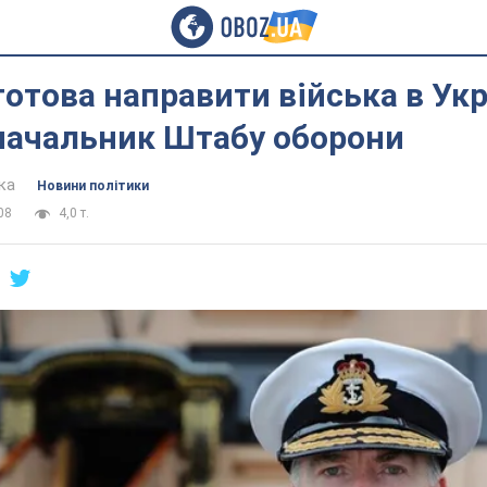
готова направити війська в Укра
 начальник Штабу оборони
ка
Новини політики
08
4,0 т.