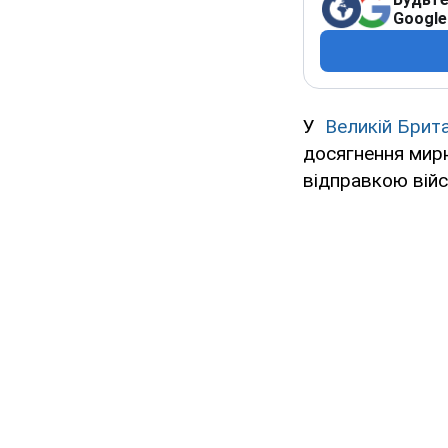
Google
У
Великій Брита
досягнення мирн
відправкою війс