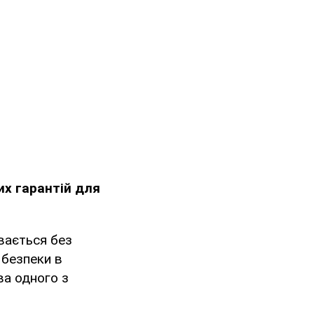
их гарантій для
вається без
 безпеки в
ва одного з