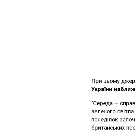
При цьому джер
України набли
"Середа — справ
зеленого світла
понеділок започ
британських пос