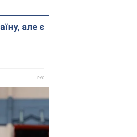
їну, але є
РУС