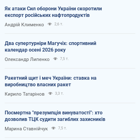
Як атаки Сил оборони України скоротили
експорт російських нафтопродуктів
Андрій Клименко
2,6 т.
Два супертурніри Магучіх: спортивний
календар осені 2026 року
Олександр Липенко
7,5 т.
Ракетний щит і меч України: ставка на
виробництво власних ракет
Кирило Татарінов
3,3 т.
Посмертна "презумпція винуватості": хто
дозволив ТЦК судити загиблих захисників
Марина Ставнійчук
7,5 т.