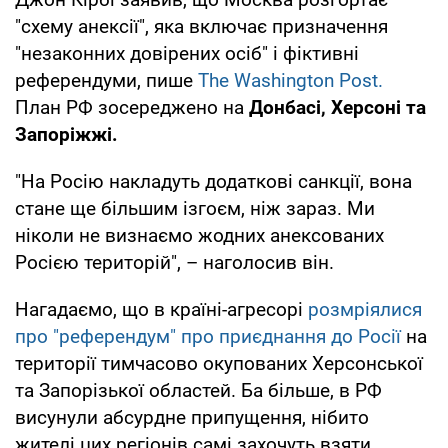
"схему анексії", яка включає призначення
"незаконних довірених осіб" і фіктивні
референдуми, пише
The Washington Post.
План РФ зосереджено на
Донбасі, Херсоні та
Запоріжжі.
"На Росію накладуть додаткові санкції, вона
стане ще більшим ізгоєм, ніж зараз. Ми
ніколи не визнаємо жодних анексованих
Росією територій", – наголосив він.
Нагадаємо, що в країні-агресорі
розмріялися
про "референдум" про приєднання до Росії
на
території тимчасово окупованих Херсонської
та Запорізької областей. Ба більше, в РФ
висунули абсурдне припущення, нібито
жителі цих регіонів самі захочуть взяти