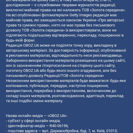
дослідження – є службовими творами журналістів редакції,
виключні майнові права на які належать ТОВ «Золота середина».
На всі опубліковані фотоматеріали Getty Images редакція має
майнові права, які захищаються законом України «Про авторські
права та суміжні права», ніхто не має права без письмового
дозволу ТОВ «Золота середина» їх використовувати, вони не
підлягають подальшому відтворенню, перекладу, поширенню в
будь-якій формі.
Редакція OBOZ.UA може не поділяти точку зору, викладену в
авторському матеріалі. За достовірність інформації, опублікованої
в рекламних матеріалах, відповідальність несе рекламодавець.
Заборонено використання матеріалів розміщених на цьому сайті,
хоч із зазначенням гіперпосилання на сторінку цього сайту,
логотипу OBOZ.UA або будь-якого іншого згадування, але без
письмового дозволу Редакції/ТОВ «Золота середина»
Незаконним використанням матеріалів буде вважатися: будь-яке
копiювання, публiкацiя, передрук, наступне поширення,
використання, переробка з використанням, включенням до
складу інших матеріалів, розповсюдження, адаптація, переклад
та інші подібні зміни матеріалу.
Назва онлайн медіа — «OBOZ.UA»
- суб'єкт у сфері онлайн медіа;
- ідентифікатор медіа — R40-06156;
- поштова адреса — вул. Деревообробна, буд. 7, м. Київ, 01013;