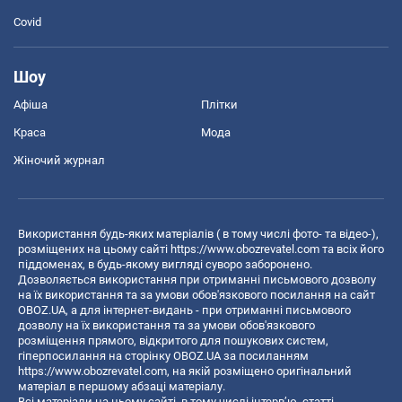
Covid
Шоу
Афіша
Плітки
Краса
Мода
Жіночий журнал
Використання будь-яких матеріалів ( в тому числі фото- та відео-),
розміщених на цьому сайті
https://www.obozrevatel.com
та всіх його
піддоменах, в будь-якому вигляді суворо заборонено.
Дозволяється використання при отриманні письмового дозволу
на їх використання та за умови обов'язкового посилання на сайт
OBOZ.UA, а для інтернет-видань - при отриманні письмового
дозволу на їх використання та за умови обов'язкового
розміщення прямого, відкритого для пошукових систем,
гіперпосилання на сторінку OBOZ.UA за посиланням
https://www.obozrevatel.com
, на якій розміщено оригінальний
матеріал в першому абзаці матеріалу.
Всі матеріали на цьому сайті, в тому числі інтерв’ю, статті,