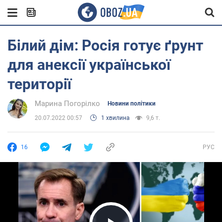
Білий дім: Росія готує ґрунт
для анексії української
території
Марина Погорілко
Новини політики
20.07.2022 00:57
1 хвилина
9,6 т.
16
РУС