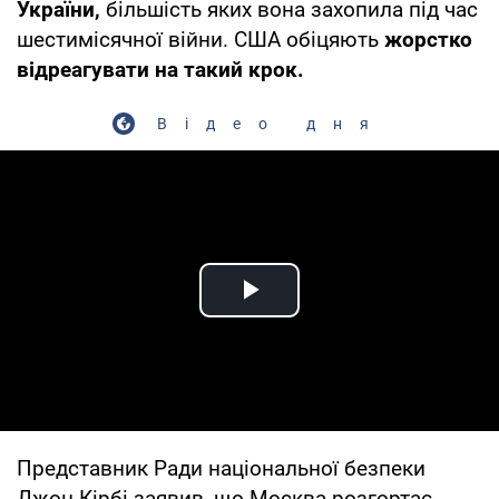
України,
більшість яких вона захопила під час
шестимісячної війни. США обіцяють
жорстко
відреагувати на такий крок.
Відео дня
Play Video
Представник Ради національної безпеки
Джон Кірбі заявив, що Москва розгортає