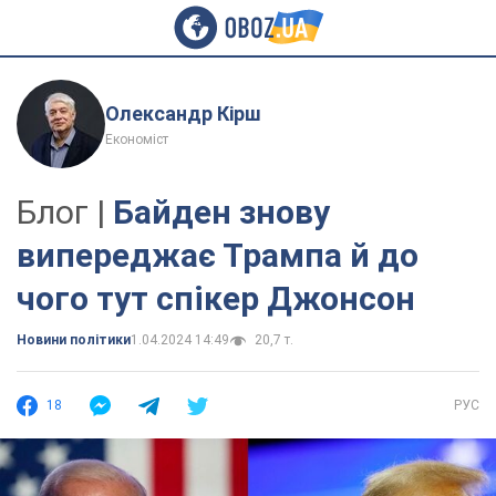
Олександр Кірш
Економіст
Блог |
Байден знову
випереджає Трампа й до
чого тут спікер Джонсон
Новини політики
1.04.2024 14:49
20,7 т.
18
РУС