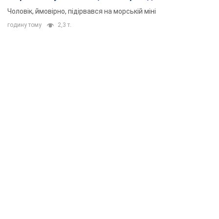
Чоловік, ймовірно, підірвався на морській міні
годину тому
2,3 т.