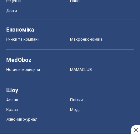
Рецепти
Напої
Дієти
Економіка
Ринки та компанії
Макроекономіка
MedOboz
Новини медицини
MAMACLUB
Шоу
Афіша
Плітки
Краса
Мода
Жіночий журнал