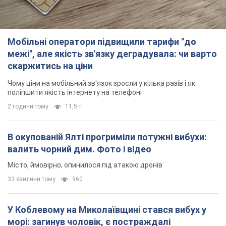
Мобільні оператори підвищили тарифи "до
межі", але якість зв'язку деградувала: чи варто
скаржитись на ціни
Чому ціни на мобільний зв'язок зросли у кілька разів і як
поліпшити якість інтернету на телефоні
2 години тому
11,5 т.
В окупованій Ялті прогриміли потужні вибухи:
валить чорний дим. Фото і відео
Місто, ймовірно, опинилося під атакою дронів
33 хвилини тому
960
У Коблевому на Миколаївщині стався вибух у
морі: загинув чоловік, є постраждалі