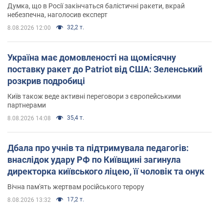
Думка, що в Росії закінчаться балістичні ракети, вкрай
небезпечна, наголосив експерт
32,2 т.
8.08.2026 12:00
Україна має домовленості на щомісячну
поставку ракет до Patriot від США: Зеленський
розкрив подробиці
Київ також веде активні переговори з європейськими
партнерами
35,4 т.
8.08.2026 14:08
Дбала про учнів та підтримувала педагогів:
внаслідок удару РФ по Київщині загинула
директорка київського ліцею, її чоловік та онук
Вічна пам'ять жертвам російського терору
17,2 т.
8.08.2026 13:32