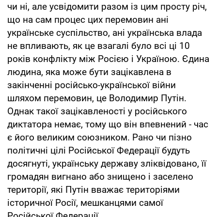
чи ні, але усвідомити разом із цим просту річ,
що на сам процес цих перемовин ані
українське суспільство, ані українська влада
не впливають, як це взагалі було всі ці 10
років конфлікту між Росією і Україною. Єдина
людина, яка може бути зацікавлена в
закінченні російсько-української війни
шляхом перемовин, це Володимир Путін.
Однак такої зацікавленості у російського
диктатора немає, тому що він впевнений - час
є його великим союзником. Рано чи пізно
політичні цілі Російської Федерації будуть
досягнуті, українську державу зліквідовано, її
громадян вигнано або знищено і заселено
території, які Путін вважає територіями
історичної Росії, мешканцями самої
Російської Федерації.