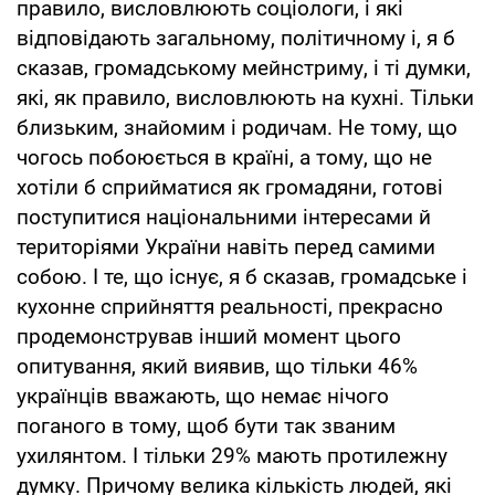
правило, висловлюють соціологи, і які
відповідають загальному, політичному і, я б
сказав, громадському мейнстриму, і ті думки,
які, як правило, висловлюють на кухні. Тільки
близьким, знайомим і родичам. Не тому, що
чогось побоюється в країні, а тому, що не
хотіли б сприйматися як громадяни, готові
поступитися національними інтересами й
територіями України навіть перед самими
собою. І те, що існує, я б сказав, громадське і
кухонне сприйняття реальності, прекрасно
продемонстрував інший момент цього
опитування, який виявив, що тільки 46%
українців вважають, що немає нічого
поганого в тому, щоб бути так званим
ухилянтом. І тільки 29% мають протилежну
думку. Причому велика кількість людей, які