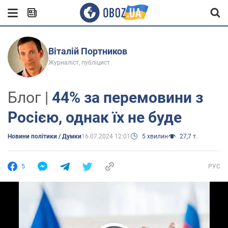
Віталій Портников
Журналіст, публіцист
Блог |
44% за перемовини з
Росією, однак їх не буде
Новини політики / Думки
16.07.2024 12:01
5 хвилин
27,7 т.
5
РУС