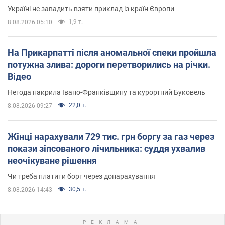
Україні не завадить взяти приклад із країн Європи
1,9 т.
8.08.2026 05:10
На Прикарпатті після аномальної спеки пройшла
потужна злива: дороги перетворились на річки.
Відео
Негода накрила Івано-Франківщину та курортний Буковель
22,0 т.
8.08.2026 09:27
Жінці нарахували 729 тис. грн боргу за газ через
покази зіпсованого лічильника: суддя ухвалив
неочікуване рішення
Чи треба платити борг через донарахування
30,5 т.
8.08.2026 14:43