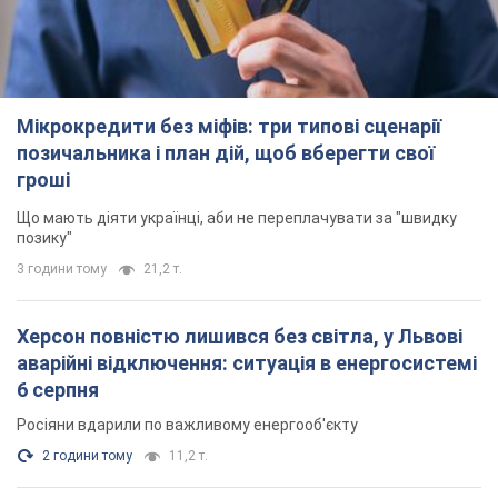
Херсон повністю лишився без світла, у Львові
аварійні відключення: ситуація в енергосистемі
6 серпня
Росіяни вдарили по важливому енергооб'єкту
2 години тому
11,2 т.
Зеленський зібрав нараду щодо підготовки
української балістики та антибалістичної
програми FREYJA: які рішення готуються
У Києві розраховують на успішне завершення проєкту FREYJA
4 години тому
35,8 т.