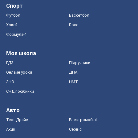
ЗНО
НМТ
СНД посібники
Авто
Тест Драйв
Електромобілі
Акції
Сервіс
Food Oboz
Рецепти
Напої
Дієти
Економіка
Ринки та компанії
Макроекономіка
MedOboz