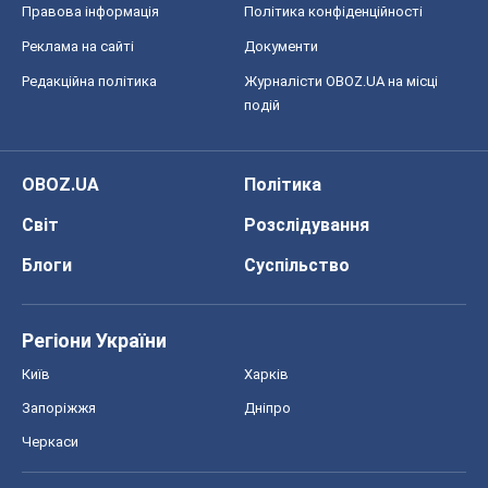
Регіони України
Київ
Харків
Запоріжжя
Дніпро
Черкаси
Спорт
Футбол
Баскетбол
Хокей
Бокс
Формула-1
Моя школа
ГДЗ
Підручники
Онлайн уроки
ДПА