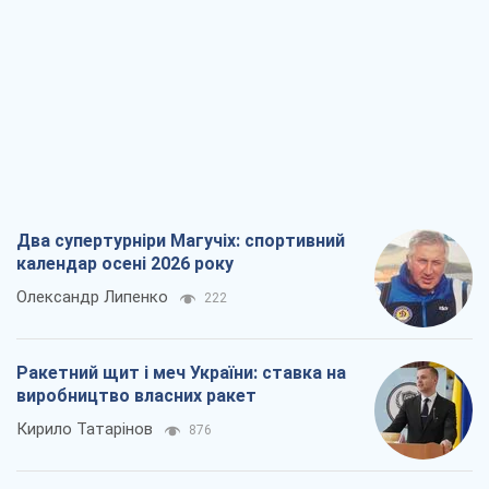
Олександр Липенко
222
Ракетний щит і меч України: ставка на
виробництво власних ракет
Кирило Татарінов
876
Посмертна "презумпція винуватості":
хто дозволив ТЦК судити загиблих
захисників
Марина Ставнійчук
2,8 т.
Росія прагне деморалізувати
український тил. Що варто собі
нагадати
Юрій Богданов
1,8 т.