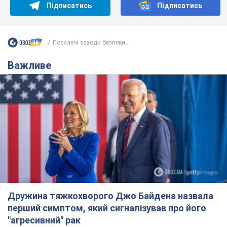
Дружина тяжкохворого Джо Байдена назвала
перший симптом, який сигналізував про його
"агресивний" рак
Спершу лікарі не надали цьому належної уваги
6 годин тому
9,8 т.
Її вбила Росія: померла 13-річна
дівчинка, поранена внаслідок
російської атаки на Сумщину. Фото
Того дня під час російського обстрілу загинули
її брат, вітчим та бабуся
7 годин тому
8,9 т.