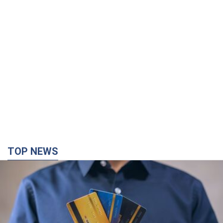
TOP NEWS
Мікрокредити без міфів: три типові сценарії
позичальника і план дій, щоб вберегти свої
гроші
Що мають діяти українці, аби не переплачувати за "швидку
позику"
3 години тому
21,2 т.