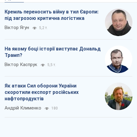
Як атаки Сил оборони України
скоротили експорт російських
нафтопродуктів
Андрій Клименко
180
Два супертурніри Магучіх: спортивний
календар осені 2026 року