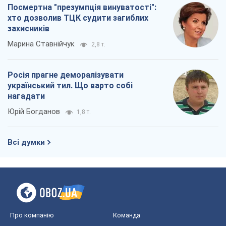
Всі думки
Про компанію
Команда
Правова інформація
Політика конфіденційності
Реклама на сайті
Документи
Редакційна політика
Журналісти OBOZ.UA на місці
подій
OBOZ.UA
Політика
Світ
Розслідування
Блоги
Суспільство