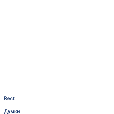
Rest
Думки
Кремль переносить війну в тил Європи:
під загрозою критична логістика
Віктор Ягун
5,2 т.
На якому боці історії виступає Дональд
Трамп?
Віктор Каспрук
5,5 т.