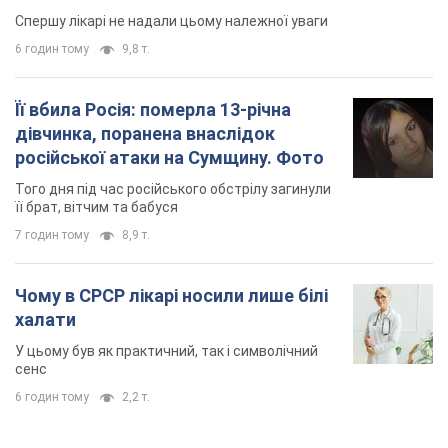
Чому в СРСР лікарі носили лише білі
халати
У цьому був як практичний, так і символічний
сенс
6 годин тому
2,2 т.