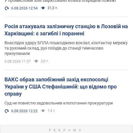
У промисловій зоні зафіксовано кілька осередків пожежі
31,3 т.
6.08.2026 12:54
Росія атакувала залізничну станцію в Лозовій на
Харківщині: є загиблі і поранені
Внаслідок удару БПЛА пошкоджено вокзал, контактну мережу
та рухомий склад, рух поїздів до станції тимчасово
призупинили
3,0 т.
6.08.2026 11:57
ВАКС обрав запобіжний захід експосолці
України у США Стефанішиній: що відомо про
справу
Суд не повністю задовольнив клопотання прокуратури
7,4 т.
6.08.2026 12:22