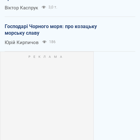
Віктор Каспрук
3,0 т.
Господарі Чорного моря: про козацьку
морську славу
Юрій Кирпичов
186