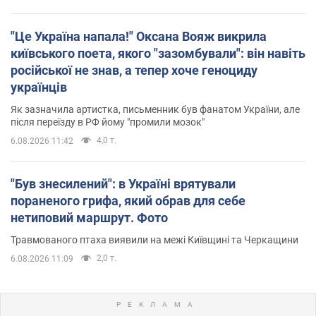
"Це Україна напала!" Оксана Вояж викрила
київського поета, якого "зазомбували": він навіть
російської не знав, а тепер хоче геноциду
українців
Як зазначила артистка, письменник був фанатом України, але
після переїзду в РФ йому "промили мозок"
4,0 т.
6.08.2026 11:42
"Був знесилений": в Україні врятували
пораненого грифа, який обрав для себе
нетиповий маршрут. Фото
Травмованого птаха виявили на межі Київщині та Черкащини
2,0 т.
6.08.2026 11:09