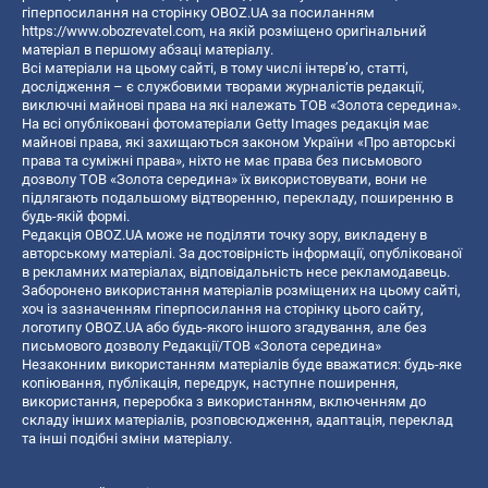
гіперпосилання на сторінку OBOZ.UA за посиланням
https://www.obozrevatel.com
, на якій розміщено оригінальний
матеріал в першому абзаці матеріалу.
Всі матеріали на цьому сайті, в тому числі інтерв’ю, статті,
дослідження – є службовими творами журналістів редакції,
виключні майнові права на які належать ТОВ «Золота середина».
На всі опубліковані фотоматеріали Getty Images редакція має
майнові права, які захищаються законом України «Про авторські
права та суміжні права», ніхто не має права без письмового
дозволу ТОВ «Золота середина» їх використовувати, вони не
підлягають подальшому відтворенню, перекладу, поширенню в
будь-якій формі.
Редакція OBOZ.UA може не поділяти точку зору, викладену в
авторському матеріалі. За достовірність інформації, опублікованої
в рекламних матеріалах, відповідальність несе рекламодавець.
Заборонено використання матеріалів розміщених на цьому сайті,
хоч із зазначенням гіперпосилання на сторінку цього сайту,
логотипу OBOZ.UA або будь-якого іншого згадування, але без
письмового дозволу Редакції/ТОВ «Золота середина»
Незаконним використанням матеріалів буде вважатися: будь-яке
копiювання, публiкацiя, передрук, наступне поширення,
використання, переробка з використанням, включенням до
складу інших матеріалів, розповсюдження, адаптація, переклад
та інші подібні зміни матеріалу.