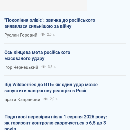
"Покоління олів'є": звичка до російського
виявилася сильнішою за війну
Руслан Горовий
2,0 т.
Ось кінцева мета російського
масованого удару
Ігор Чернецький
3,3 т.
Від Wildberries до ВТБ: як один удар може
запустити ланцюгову реакцію в Росії
Брати Капранови
2,9 т.
Податкові перевірки після 1 серпня 2026 року:
як горизонт контролю скорочується з 6,5 до 3
років