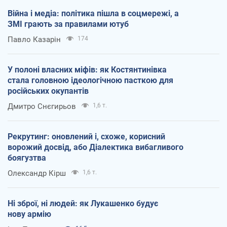
Війна і медіа: політика пішла в соцмережі, а
ЗМІ грають за правилами ютуб
Павло Казарін
174
У полоні власних міфів: як Костянтинівка
стала головною ідеологічною пасткою для
російських окупантів
Дмитро Снєгирьов
1,6 т.
Рекрутинг: оновлений і, схоже, корисний
ворожий досвід, або Діалектика вибагливого
боягузтва
Олександр Кірш
1,6 т.
Ні зброї, ні людей: як Лукашенко будує
нову армію