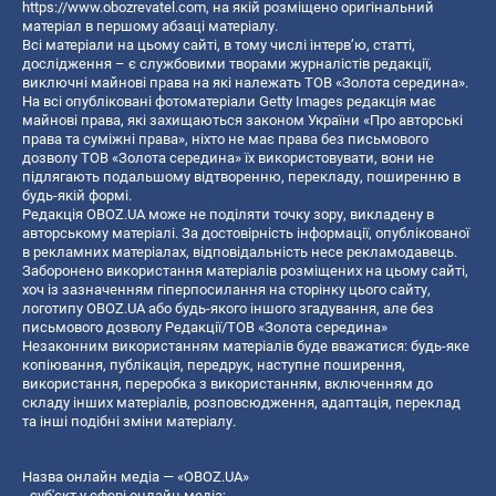
https://www.obozrevatel.com
, на якій розміщено оригінальний
матеріал в першому абзаці матеріалу.
Всі матеріали на цьому сайті, в тому числі інтерв’ю, статті,
дослідження – є службовими творами журналістів редакції,
виключні майнові права на які належать ТОВ «Золота середина».
На всі опубліковані фотоматеріали Getty Images редакція має
майнові права, які захищаються законом України «Про авторські
права та суміжні права», ніхто не має права без письмового
дозволу ТОВ «Золота середина» їх використовувати, вони не
підлягають подальшому відтворенню, перекладу, поширенню в
будь-якій формі.
Редакція OBOZ.UA може не поділяти точку зору, викладену в
авторському матеріалі. За достовірність інформації, опублікованої
в рекламних матеріалах, відповідальність несе рекламодавець.
Заборонено використання матеріалів розміщених на цьому сайті,
хоч із зазначенням гіперпосилання на сторінку цього сайту,
логотипу OBOZ.UA або будь-якого іншого згадування, але без
письмового дозволу Редакції/ТОВ «Золота середина»
Незаконним використанням матеріалів буде вважатися: будь-яке
копiювання, публiкацiя, передрук, наступне поширення,
використання, переробка з використанням, включенням до
складу інших матеріалів, розповсюдження, адаптація, переклад
та інші подібні зміни матеріалу.
Назва онлайн медіа — «OBOZ.UA»
- суб'єкт у сфері онлайн медіа;