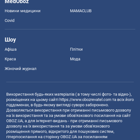
MedOboz
Новини медицини
MAMACLUB
Covid
Шоу
Афіша
Плітки
Краса
Мода
Жіночий журнал
Використання будь-яких матеріалів ( в тому числі фото- та відео-),
розміщених на цьому сайті
https://www.obozrevatel.com
та всіх його
піддоменах, в будь-якому вигляді суворо заборонено.
Дозволяється використання при отриманні письмового дозволу
на їх використання та за умови обов'язкового посилання на сайт
OBOZ.UA, а для інтернет-видань - при отриманні письмового
дозволу на їх використання та за умови обов'язкового
розміщення прямого, відкритого для пошукових систем,
гіперпосилання на сторінку OBOZ.UA за посиланням