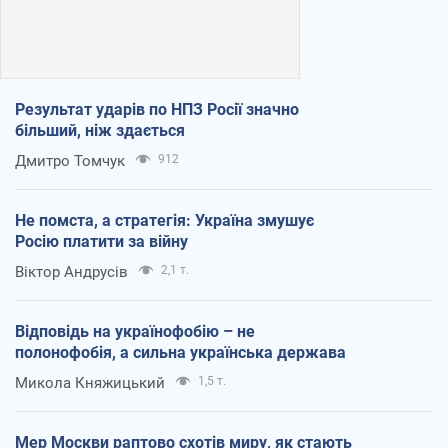
Результат ударів по НПЗ Росії значно
більший, ніж здається
Дмитро Томчук
912
Не помста, а стратегія: Україна змушує
Росію платити за війну
Віктор Андрусів
2,1 т.
Відповідь на українофобію – не
полонофобія, а сильна українська держава
Микола Княжицький
1,5 т.
Мер Москви раптово схотів миру, як стають