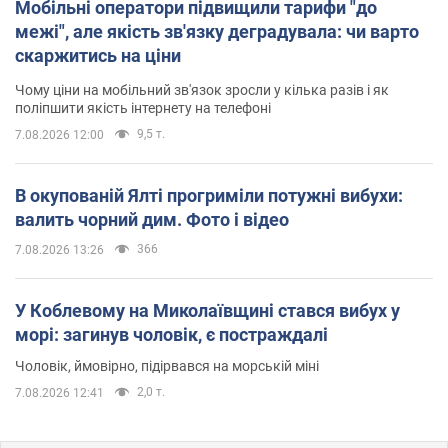
Мобільні оператори підвищили тарифи "до
межі", але якість зв'язку деградувала: чи варто
скаржитись на ціни
Чому ціни на мобільний зв'язок зросли у кілька разів і як
поліпшити якість інтернету на телефоні
9,5 т.
7.08.2026 12:00
В окупованій Ялті прогриміли потужні вибухи:
валить чорний дим. Фото і відео
366
7.08.2026 13:26
У Коблевому на Миколаївщині стався вибух у
морі: загинув чоловік, є постраждалі
Чоловік, ймовірно, підірвався на морській міні
2,0 т.
7.08.2026 12:41