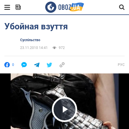
Убойная взуття
Суспільство
23.11.2010 14:41
972
0
РУС
Play Video