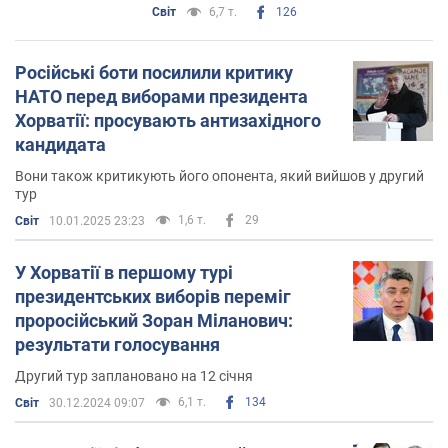
Світ
6,7 т.
126
Російські боти посилили критику
НАТО перед виборами президента
Хорватії: просувають антизахідного
кандидата
Вони також критикують його опонента, який вийшов у другий
тур
1,6 т.
29
Світ
10.01.2025 23:23
У Хорватії в першому турі
президентських виборів переміг
проросійський Зоран Міланович:
результати голосування
Другий тур заплановано на 12 січня
6,1 т.
134
Світ
30.12.2024 09:07