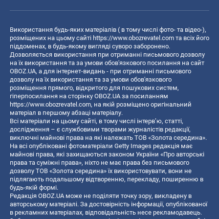
Використання будь-яких матеріалів ( в тому числі фото- та відео-),
розміщених на цьому сайті
https://www.obozrevatel.com
та всіх його
піддоменах, в будь-якому вигляді суворо заборонено.
Дозволяється використання при отриманні письмового дозволу
на їх використання та за умови обов'язкового посилання на сайт
OBOZ.UA, а для інтернет-видань - при отриманні письмового
дозволу на їх використання та за умови обов'язкового
розміщення прямого, відкритого для пошукових систем,
гіперпосилання на сторінку OBOZ.UA за посиланням
https://www.obozrevatel.com
, на якій розміщено оригінальний
матеріал в першому абзаці матеріалу.
Всі матеріали на цьому сайті, в тому числі інтерв’ю, статті,
дослідження – є службовими творами журналістів редакції,
виключні майнові права на які належать ТОВ «Золота середина».
На всі опубліковані фотоматеріали Getty Images редакція має
майнові права, які захищаються законом України «Про авторські
права та суміжні права», ніхто не має права без письмового
дозволу ТОВ «Золота середина» їх використовувати, вони не
підлягають подальшому відтворенню, перекладу, поширенню в
будь-якій формі.
Редакція OBOZ.UA може не поділяти точку зору, викладену в
авторському матеріалі. За достовірність інформації, опублікованої
в рекламних матеріалах, відповідальність несе рекламодавець.