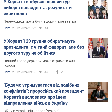
У Хорватії відбувся перший тур
виборів президента: результати
екзитполів
Переможець може бути відомий вже завтра
5,1 т.
Світ
29.12.2024 21:22
У Хорватії 29 грудня обиратимуть
президента: є чіткий фаворит, але без
другого туру не обійтися
Чинний глава держави може отримати 40%
голосів
3,7 т.
2
Світ
29.12.2024 09:06
"Будемо утримуватися від подібних
конфліктів": проросійський президент
Хорватії висловився про ідею
відправлення військ в Україну
Війну в Україні він назвав "чужою"