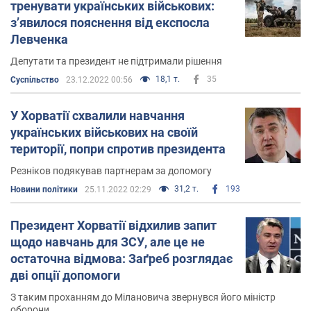
тренувати українських військових:
з’явилося пояснення від експосла
Левченка
Депутати та президент не підтримали рішення
18,1 т.
35
Суспільство
23.12.2022 00:56
У Хорватії схвалили навчання
українських військових на своїй
території, попри спротив президента
Резніков подякував партнерам за допомогу
31,2 т.
193
Новини політики
25.11.2022 02:29
Президент Хорватії відхилив запит
щодо навчань для ЗСУ, але це не
остаточна відмова: Заґреб розглядає
дві опції допомоги
З таким проханням до Мілановича звернувся його міністр
оборони