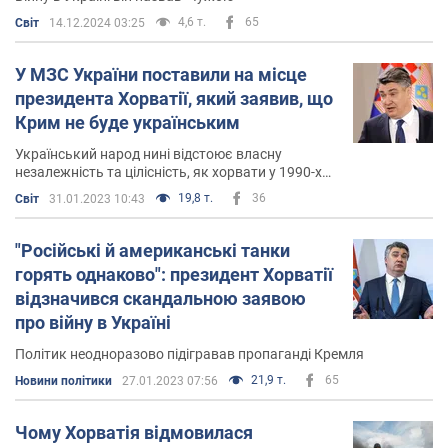
4,6 т.
65
Світ
14.12.2024 03:25
У МЗС України поставили на місце
президента Хорватії, який заявив, що
Крим не буде українським
Український народ нині відстоює власну
незалежність та цілісність, як хорвати у 1990-х
роках
19,8 т.
36
Світ
31.01.2023 10:43
"Російські й американські танки
горять однаково": президент Хорватії
відзначився скандальною заявою
про війну в Україні
Політик неодноразово підігравав пропаганді Кремля
21,9 т.
65
Новини політики
27.01.2023 07:56
Чому Хорватія відмовилася