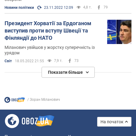
4,8 т.
79
Новини політики
23.11.2022 12:09
Президент Хорватії за Ердоганом
виступив проти вступу Швеції та
Фінляндії до НАТО
Міланович увійшов у жорстку суперечність із
урядом
7,9 т.
73
Світ
18.05.2022 21:55
Показати більше
Зоран Міланович
На початок