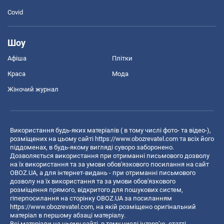
Covid
Шоу
Афіша
Плітки
Краса
Мода
Жіночий журнал
Використання будь-яких матеріалів ( в тому числі фото- та відео-),
розміщених на цьому сайті
https://www.obozrevatel.com
та всіх його
піддоменах, в будь-якому вигляді суворо заборонено.
Дозволяється використання при отриманні письмового дозволу
на їх використання та за умови обов'язкового посилання на сайт
OBOZ.UA, а для інтернет-видань - при отриманні письмового
дозволу на їх використання та за умови обов'язкового
розміщення прямого, відкритого для пошукових систем,
гіперпосилання на сторінку OBOZ.UA за посиланням
https://www.obozrevatel.com
, на якій розміщено оригінальний
матеріал в першому абзаці матеріалу.
Всі матеріали на цьому сайті, в тому числі інтерв’ю, статті,