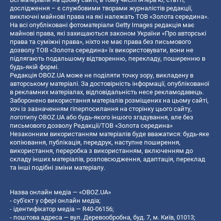
дослідження – є службовими творами журналістів редакції,
виключні майнові права на які належать ТОВ «Золота середина».
На всі опубліковані фотоматеріали Getty Images редакція має
майнові права, які захищаються законом України «Про авторські
права та суміжні права», ніхто не має права без письмового
дозволу ТОВ «Золота середина» їх використовувати, вони не
підлягають подальшому відтворенню, перекладу, поширенню в
будь-якій формі.
Редакція OBOZ.UA може не поділяти точку зору, викладену в
авторському матеріалі. За достовірність інформації, опублікованої
в рекламних матеріалах, відповідальність несе рекламодавець.
Заборонено використання матеріалів розміщених на цьому сайті,
хоч із зазначенням гіперпосилання на сторінку цього сайту,
логотипу OBOZ.UA або будь-якого іншого згадування, але без
письмового дозволу Редакції/ТОВ «Золота середина»
Незаконним використанням матеріалів буде вважатися: будь-яке
копiювання, публiкацiя, передрук, наступне поширення,
використання, переробка з використанням, включенням до
складу інших матеріалів, розповсюдження, адаптація, переклад
та інші подібні зміни матеріалу.
Назва онлайн медіа — «OBOZ.UA»
- суб'єкт у сфері онлайн медіа;
- ідентифікатор медіа — R40-06156;
- поштова адреса — вул. Деревообробна, буд. 7, м. Київ, 01013;