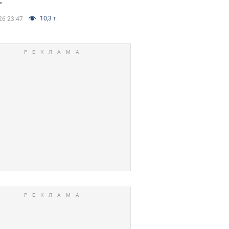
"
10,3 т.
26 23:47