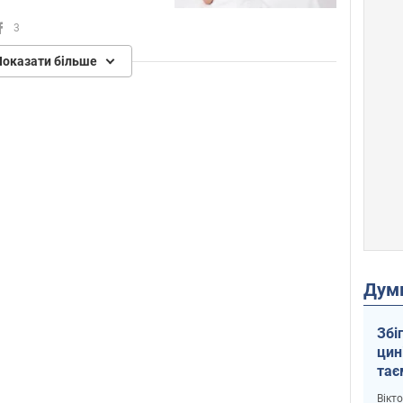
3
Показати більше
Дум
Збі
цин
тає
і Пу
Вікт