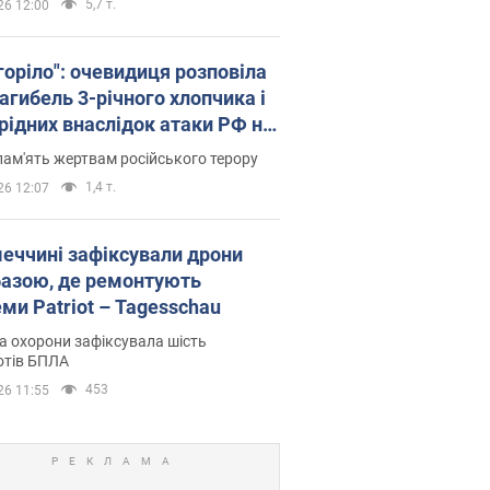
5,7 т.
26 12:00
горіло": очевидиця розповіла
агибель 3-річного хлопчика і
 рідних внаслідок атаки РФ на
щину. Відео та фото
пам'ять жертвам російського терору
1,4 т.
26 12:07
меччині зафіксували дрони
базою, де ремонтують
ми Patriot – Tagesschau
 охорони зафіксувала шість
отів БПЛА
453
26 11:55