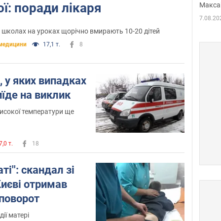
ї: поради лікаря
Макса
7.08.20
х школах на уроках щорічно вмирають 10-20 дітей
медицини
17,1 т.
8
, у яких випадках
їде на виклик
високої температури ще
7,0 т.
18
ті'': скандал зі
 Києві отримав
 поворот
ії матері