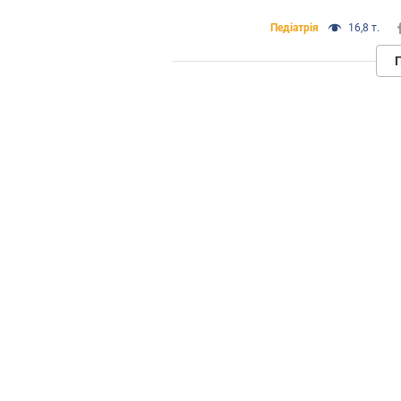
Педіатрія
16,8 т.