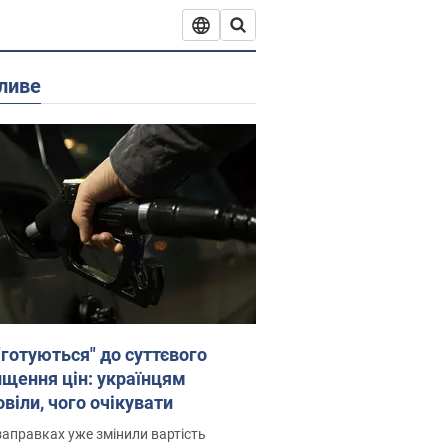
ливе
"готуються" до суттєвого
ищення цін: українцям
віли, чого очікувати
заправках уже змінили вартість