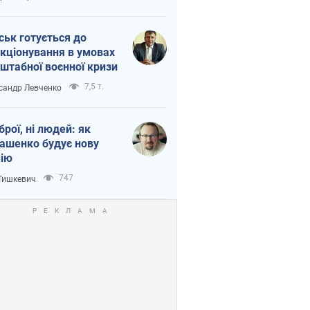
ськ готується до
кціонування в умовах
штабної воєнної кризи
7,5 т.
сандр Левченко
зброї, ні людей: як
ашенко будує нову
ію
747
 Тишкевич