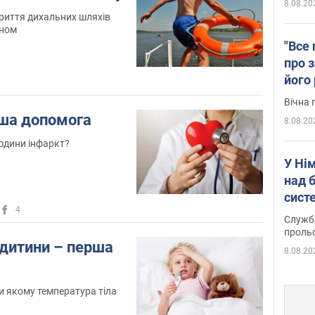
8.08.20
риття дихальних шляхів
гном
"Все 
про з
його
Київ
Вічна 
рша допомога
8.08.20
людини інфаркт?
У Ні
над 
систе
4
Служба
проль
 дитини – перша
8.08.20
ри якому температура тіла