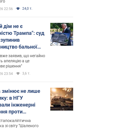
ого
24,0 т.
26 22:56
й дім не є
ністю Трампа": суд
зупинив
вництво бальної
 за $400 млн
вже заявив, що негайно
ь апеляцію а це
ве рішення"
3,6 т.
26 23:54
а змінює не лише
ику: в НГУ
зали інженерні
ння проти
йських FPV-дронів.
стапокаліптична
ка зі світу "Шаленого