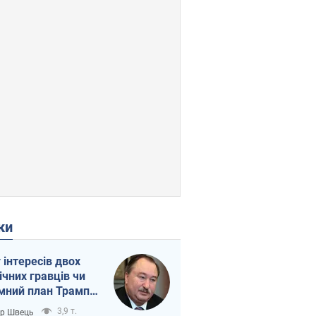
ки
г інтересів двох
ічних гравців чи
мний план Трампа
тіна?
3,9 т.
ор Швець