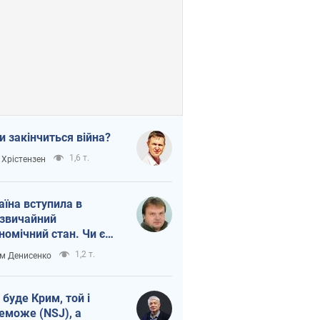
и закінчиться війна?
1,6 т.
 Хрістензен
аїна вступила в
звичайний
номічний стан. Чи є
тло вкінці тунелю?
1,2 т.
м Денисенко
 буде Крим, той і
еможе (NSJ), а