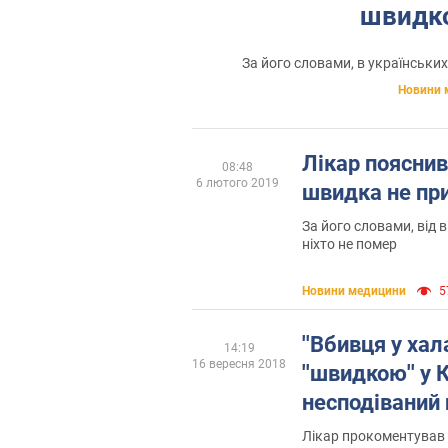
швидко
За його словами, в українськи
Новини 
Лікар пояснив
08:48
6 лютого 2019
швидка не при
За його словами, від 
ніхто не помер
Новини медицини
5
''Вбивця у хала
14:19
16 вересня 2018
''швидкою'' у
несподіваний
Лікар прокоментував д