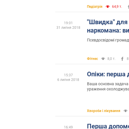
Педіатрія
64,9 т.
"Швидка" для
19:01
31 липня 2018
наркомана: ви
Псевдосвідомі громад
Фітнес
8,0 т.
8
Опіки: перша
15:37
6 липня 2018
Ваша основна задача 
ураження охолоджува
Хвороби і лікування
Перша допом
16:49