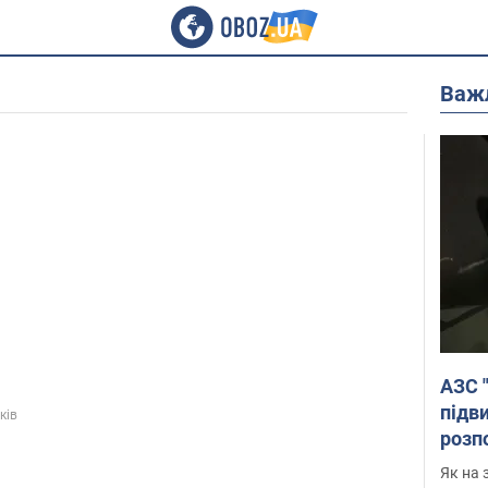
Важ
АЗС 
підв
ків
розпо
Як на 