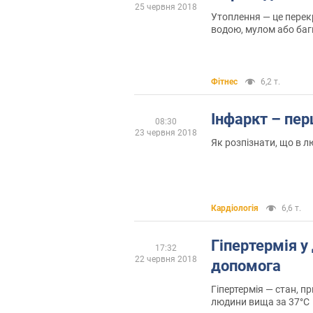
25 червня 2018
Утоплення — це перек
водою, мулом або ба
Фітнес
6,2 т.
Інфаркт – пе
08:30
23 червня 2018
Як розпізнати, що в 
Кардіологія
6,6 т.
Гіпертермія у
17:32
22 червня 2018
допомога
Гіпертермія — стан, п
людини вища за 37°С