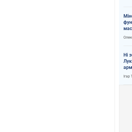
Мін
фун
мас
Олек
Ні 
Лук
арм
Ігар