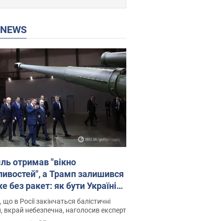
P NEWS
ль отримав "вікно
ивостей", а Трамп залишився
 без ракет: як бути Україні?
рв’ю з Мельником
 що в Росії закінчаться балістичні
, вкрай небезпечна, наголосив експерт