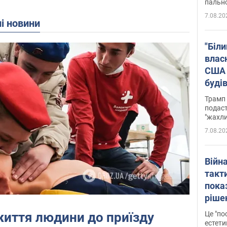
пальн
7.08.20
ні новини
"Біли
влас
США 
буді
зали
Трамп 
подаст
"жахли
7.08.20
Війн
такт
пока
ріше
росі
життя людини до приїзду
Це "по
Фото
естети