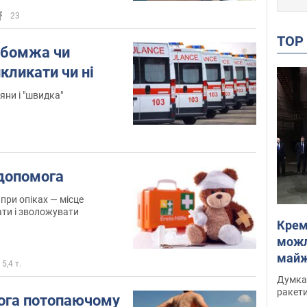
23
TO
 бомжа чи
кликати чи ні
яни і "швидка"
 допомога
при опіках — місце
ти і зволожувати
Крем
можл
майже
5,4 т.
Інте
Думка,
ракети
ога потопаючому