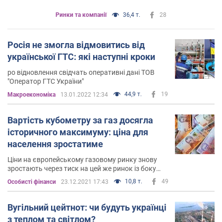
Ринки та компанії
36,4 т.
28
Росія не змогла відмовитись від
української ГТС: які наступні кроки
ро відновлення свідчать оперативні дані ТОВ
"Оператор ГТС України"
44,9 т.
19
Mакроекономіка
13.01.2022 12:34
Вартість кубометру за газ досягла
історичного максимуму: ціна для
населення зростатиме
Ціни на європейському газовому ринку знову
зростають через тиск на цей же ринок із боку
Росії
10,8 т.
49
Особисті фінанси
23.12.2021 17:43
Вугільний цейтнот: чи будуть українці
з теплом та світлом?