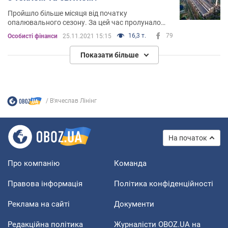
Пройшло більше місяця від початку
опалювального сезону. За цей час пролунало
безліч суперечливих заяв як від представників
16,3 т.
79
Особисті фінанси
25.11.2021 15:15
влади, так і з боку економічних експертів
Показати більше
В'ячеслав Лінінг
На початок
Про компанію
Команда
Правова інформація
Політика конфіденційності
Реклама на сайті
Документи
Редакційна політика
Журналісти OBOZ.UA на