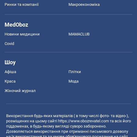
Ринки та компанії
Макроекономіка
MedOboz
Новини медицини
MAMACLUB
Covid
Шоу
Афіша
Плітки
Краса
Мода
Жіночий журнал
Використання будь-яких матеріалів ( в тому числі фото- та відео-),
розміщених на цьому сайті
https://www.obozrevatel.com
та всіх його
піддоменах, в будь-якому вигляді суворо заборонено.
Дозволяється використання при отриманні письмового дозволу
на їх використання та за умови обов'язкового посилання на сайт