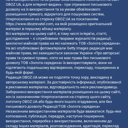
OBOZ.UA, а для інтернет-видань - при отриманні письмового
дозволу на їх використання та за умови обов'язкового
розміщення прямого, відкритого для пошукових систем,
гіперпосилання на сторінку OBOZ.UA за посиланням
https://www.obozrevatel.com
, на якій розміщено оригінальний
матеріал в першому абзаці матеріалу.
Всі матеріали на цьому сайті, в тому числі інтерв’ю, статті,
дослідження – є службовими творами журналістів редакції,
виключні майнові права на які належать ТОВ «Золота середина».
На всі опубліковані фотоматеріали Getty Images редакція має
майнові права, які захищаються законом України «Про авторські
права та суміжні права», ніхто не має права без письмового
дозволу ТОВ «Золота середина» їх використовувати, вони не
підлягають подальшому відтворенню, перекладу, поширенню в
будь-якій формі.
Редакція OBOZ.UA може не поділяти точку зору, викладену в
авторському матеріалі. За достовірність інформації, опублікованої
в рекламних матеріалах, відповідальність несе рекламодавець.
Заборонено використання матеріалів розміщених на цьому сайті,
хоч із зазначенням гіперпосилання на сторінку цього сайту,
логотипу OBOZ.UA або будь-якого іншого згадування, але без
письмового дозволу Редакції/ТОВ «Золота середина»
Незаконним використанням матеріалів буде вважатися: будь-яке
копiювання, публiкацiя, передрук, наступне поширення,
використання, переробка з використанням, включенням до
складу інших матеріалів, розповсюдження, адаптація, переклад