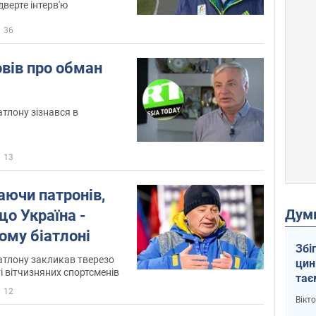
верте інтерв'ю
36
вів про обман
атлону зізнався в
13
аючи патронів,
Дум
о Україна -
вому біатлоні
Збі
іатлону закликав тверезо
цин
 вітчизняних спортсменів
тає
і Пу
12
Вікт