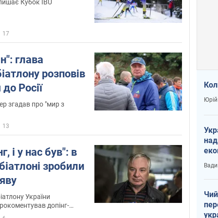
лишає Кубок IBU
17
н": глава
біатлону розповів
Кол
 до Росії
Юрій
р згадав про "мир з
13
Укр
над
г, і у нас був": в
еко
сві
біатлоні зробили
Вади
аяву
Чий
іатлону України
пер
рокоментував допінг-
укр