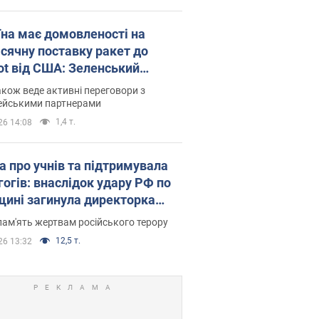
їна має домовленості на
сячну поставку ракет до
iot від США: Зеленський
рив подробиці
акож веде активні переговори з
ейськими партнерами
1,4 т.
26 14:08
а про учнів та підтримувала
гогів: внаслідок удару РФ по
щині загинула директорка
ького ліцею, її чоловік та онук
пам'ять жертвам російського терору
12,5 т.
26 13:32