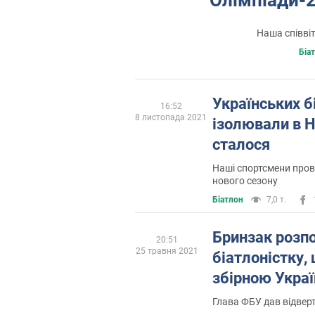
Наша співві
Біа
Українських б
16:52
8 листопада 2021
ізолювали в Н
сталося
Наші спортсмени пров
нового сезону
Біатлон
7,0 т.
Бринзак розпо
20:51
25 травня 2021
біатлоністку,
збірною Украї
Глава ФБУ дав відверт