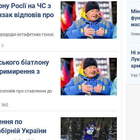
ну Росії на ЧС з
Мін
нзак відповів про
фун
мас
Олек
редодні естафетних гонок
6
Ні 
Лук
ського біатлону
арм
примирення з
Ігар
зповів про ставлення до
362
ення по
збірній України