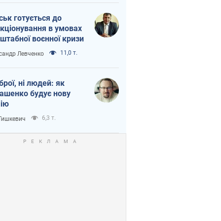
ськ готується до
кціонування в умовах
штабної воєнної кризи
11,0 т.
сандр Левченко
зброї, ні людей: як
ашенко будує нову
ію
6,3 т.
 Тишкевич