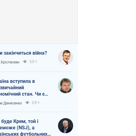
и закінчиться війна?
3,5 т.
 Хрістензен
аїна вступила в
звичайний
номічний стан. Чи є
тло вкінці тунелю?
2,9 т.
м Денисенко
 буде Крим, той і
еможе (NSJ), а
аїнських футбольних