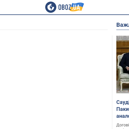
Важ
Сауд
Паки
анал
Догові