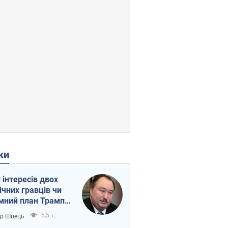
ки
г інтересів двох
ічних гравців чи
мний план Трампа
тіна?
5,5 т.
ор Швець