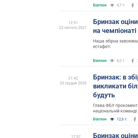
Біатлон
4,7 т.
Бринзак оціни
12:51
22 лютого 2021
на чемпіонаті 
Наша збірна завоювал
естафеті
Біатлон
6,0 т.
Бринзак: в зб
21:42
23 грудня 2020
викликати біл
будуть
Глава ФБУ прокомент
національнiй командi
Біатлон
12,6 т.
Бринзак оціни
17:57