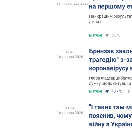
30 листопада 2020
на першому ет
Найкращим результато
дівчат
Біатлон
6,0 т.
Бринзак закли
12:49
16 травня 2020
трагедію" з-з
коронавiрусу в
Глава Федеарціі біат
думку щодо ситуації з
Біатлон
13,7 т.
"І таких там 
11:24
16 травня 2020
пояснив, чому
війну з Украї