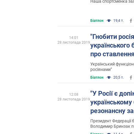
Наша спортсменка за
Біатлон
19,4 т.
"Гнобити росія
14:01
28 листопада 2019
українського 
про ставлення
Український функціоне
росіянами"
Біатлон
20,5 т.
"У Росії є допін
12:08
28 листопада 2019
українському 
резонансну з
Президент Федерації б
Володимир Бринзак п
скандал