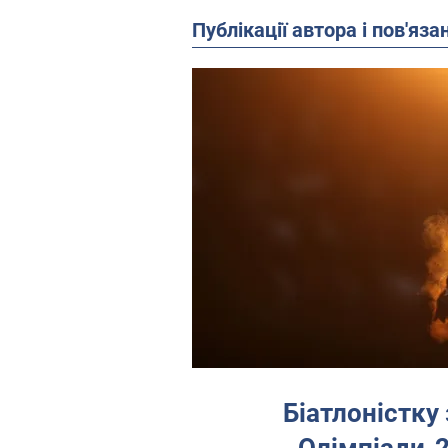
Публікації автора і пов'яза
Біатлоністку 
Олімпіади-2