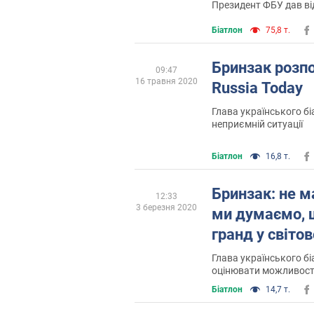
Президент ФБУ дав від
Біатлон
75,8 т.
Бринзак розпо
09:47
16 травня 2020
Russia Today
Глава українського бі
неприємній ситуації
Біатлон
16,8 т.
Бринзак: не м
12:33
3 березня 2020
ми думаємо, щ
гранд у світо
Глава українського б
оцінювати можливості
Біатлон
14,7 т.