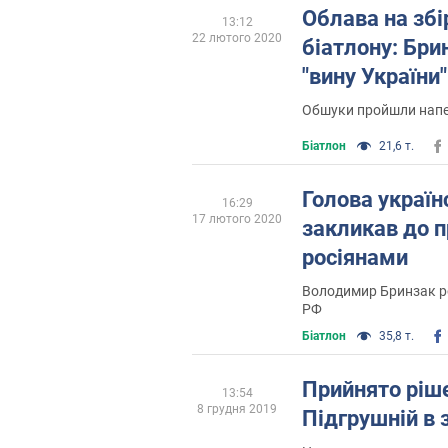
Облава на збір
13:12
22 лютого 2020
біатлону: Бри
"вину України"
Обшуки пройшли напе
Біатлон
21,6 т.
Голова україн
16:29
17 лютого 2020
закликав до 
росіянами
Володимир Бринзак ро
РФ
Біатлон
35,8 т.
Прийнято ріш
13:54
8 грудня 2019
Підгрушнiй в 