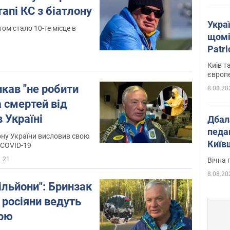
апі КС з біатлону
Укра
м стало 10-те місце в
щомі
Patr
розк
Київ т
європ
кав "не робити
8.08.20
а смертей від
 Україні
Дбал
педа
лону України висловив свою
Київ
 COVID-19
київс
21
Вічна 
8.08.20
мільйони": Бринзак
 росіяни ведуть
ною