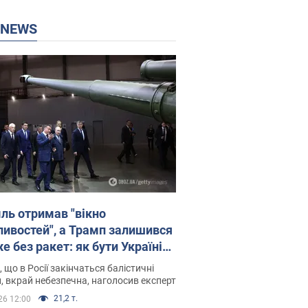
P NEWS
ль отримав "вікно
ивостей", а Трамп залишився
 без ракет: як бути Україні?
рв’ю з Мельником
 що в Росії закінчаться балістичні
, вкрай небезпечна, наголосив експерт
21,2 т.
26 12:00