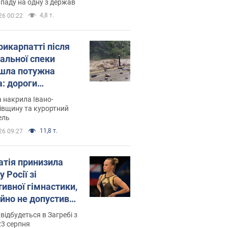
ападу на одну з держав
4,8 т.
26 00:22
рикарпатті після
альної спеки
шла потужна
а: дороги
творились на
 накрила Івано-
. Відео
івщину та курортний
ель
11,8 т.
26 09:27
атія принизила
у Росії зі
тивної гімнастики,
ійно не допустивши
емпіонату Європи
 відбудеться в Загребі з
вних спортсменів
23 серпня