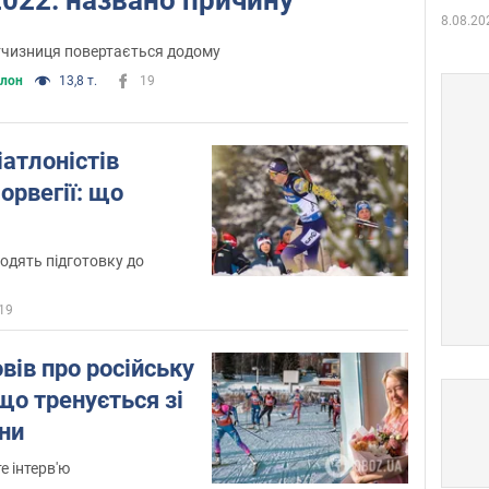
8.08.20
тчизниця повертається додому
тлон
13,8 т.
19
іатлоністів
орвегії: що
одять підготовку до
19
вів про російську
 що тренується зі
ни
е інтерв'ю