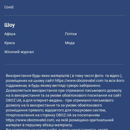
Covid
Шоу
Афіша
Плітки
Краса
Мода
Жіночий журнал
Використання будь-яких матеріалів ( в тому числі фото- та відео-),
розміщених на цьому сайті
https://www.obozrevatel.com
та всіх його
піддоменах, в будь-якому вигляді суворо заборонено.
Дозволяється використання при отриманні письмового дозволу
на їх використання та за умови обов'язкового посилання на сайт
OBOZ.UA, а для інтернет-видань - при отриманні письмового
дозволу на їх використання та за умови обов'язкового
розміщення прямого, відкритого для пошукових систем,
гіперпосилання на сторінку OBOZ.UA за посиланням
https://www.obozrevatel.com
, на якій розміщено оригінальний
матеріал в першому абзаці матеріалу.
Всі матеріали на цьому сайті, в тому числі інтерв’ю, статті,