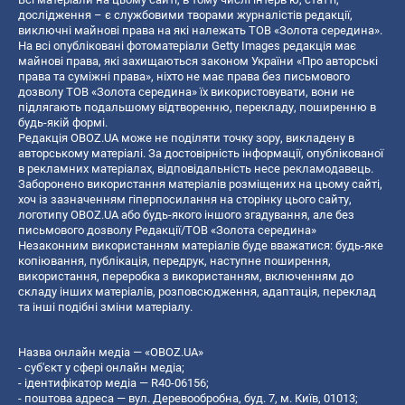
дослідження – є службовими творами журналістів редакції,
виключні майнові права на які належать ТОВ «Золота середина».
На всі опубліковані фотоматеріали Getty Images редакція має
майнові права, які захищаються законом України «Про авторські
права та суміжні права», ніхто не має права без письмового
дозволу ТОВ «Золота середина» їх використовувати, вони не
підлягають подальшому відтворенню, перекладу, поширенню в
будь-якій формі.
Редакція OBOZ.UA може не поділяти точку зору, викладену в
авторському матеріалі. За достовірність інформації, опублікованої
в рекламних матеріалах, відповідальність несе рекламодавець.
Заборонено використання матеріалів розміщених на цьому сайті,
хоч із зазначенням гіперпосилання на сторінку цього сайту,
логотипу OBOZ.UA або будь-якого іншого згадування, але без
письмового дозволу Редакції/ТОВ «Золота середина»
Незаконним використанням матеріалів буде вважатися: будь-яке
копiювання, публiкацiя, передрук, наступне поширення,
використання, переробка з використанням, включенням до
складу інших матеріалів, розповсюдження, адаптація, переклад
та інші подібні зміни матеріалу.
Назва онлайн медіа — «OBOZ.UA»
- суб'єкт у сфері онлайн медіа;
- ідентифікатор медіа — R40-06156;
- поштова адреса — вул. Деревообробна, буд. 7, м. Київ, 01013;