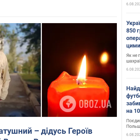
6.08.20
Укра
850 г
опера
цими
Як не 
шахра
6.08.20
Найд
футб
заби
на 10
Віде
Поєдин
Польщ
тушний – дідусь Героїв
6.08.20