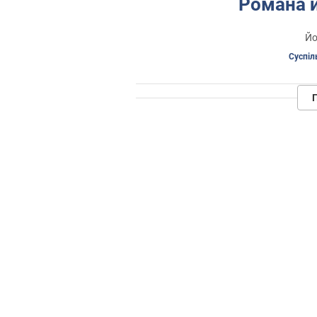
Романа 
Йо
Суспіл