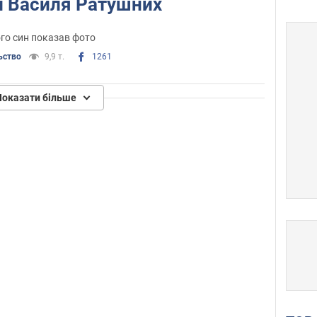
й Василя Ратушних
го син показав фото
ьство
9,9 т.
1261
Показати більше