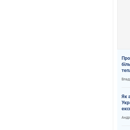
Про
біл
теп
від
Влад
у К
Як 
Укр
екс
наф
Андр