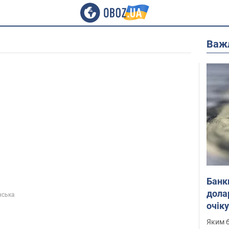
Важ
Банк
дола
нська
очік
Яким б