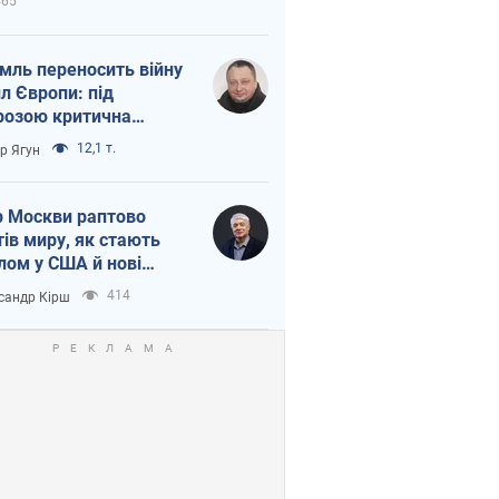
465
мль переносить війну
ил Європи: під
розою критична
істика
12,1 т.
ор Ягун
 Москви раптово
тів миру, як стають
лом у США й нові
аїнські топ-рейтинги
414
сандр Кірш