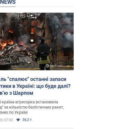
P NEWS
ль "спалює" останні запаси
тики в Україні: що буде далі?
рв’ю з Шарпом
і країна-агресорка встановила
д" за кількістю балістичних ракет,
них по Україні
36,3 т.
26 07:00