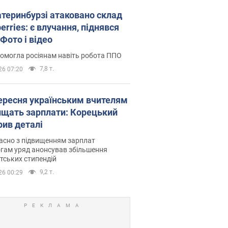
атеринбурзі атаковано склад
erries: є влучання, піднявся
Фото і відео
омогла росіянам навіть робота ППО
7,8 т.
26 07:20
вересня українським вчителям
ищать зарплати: Корецький
рив деталі
асно з підвищенням зарплат
гам уряд анонсував збільшення
тських стипендій
9,2 т.
26 00:29