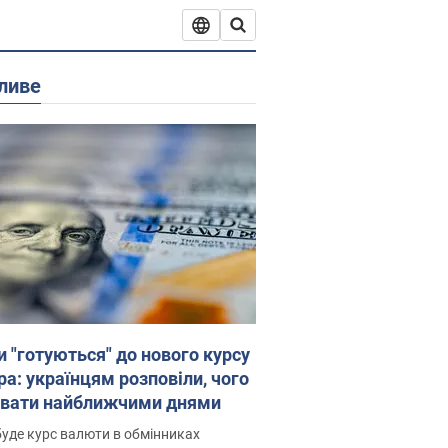
ливе
и "готуються" до нового курсу
ра: українцям розповіли, чого
увати найближчими днями
уде курс валюти в обмінниках