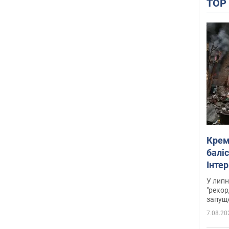
TO
Крем
баліс
Інте
У липн
"рекор
запуще
7.08.20