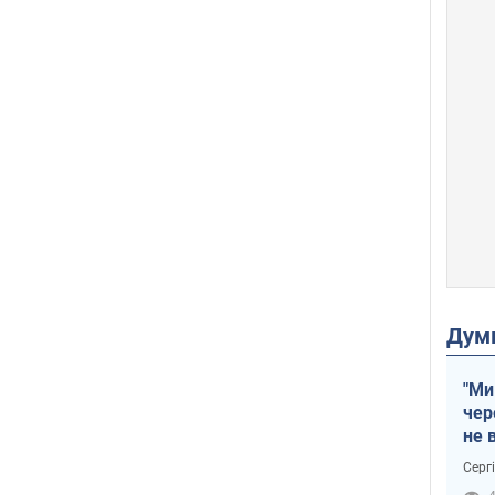
Дум
"Ми
чер
не 
зне
Серг
рак