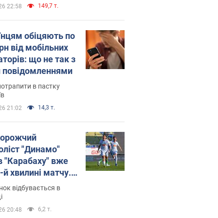
149,7 т.
26 22:58
їнцям обіцяють по
рн від мобільних
торів: що не так з
 повідомленнями
потрапити в пастку
їв
14,3 т.
26 21:02
орожчий
оліст "Динамо"
в "Карабаху" вже
-й хвилині матчу.
о
ок відбувається в
і
6,2 т.
26 20:48