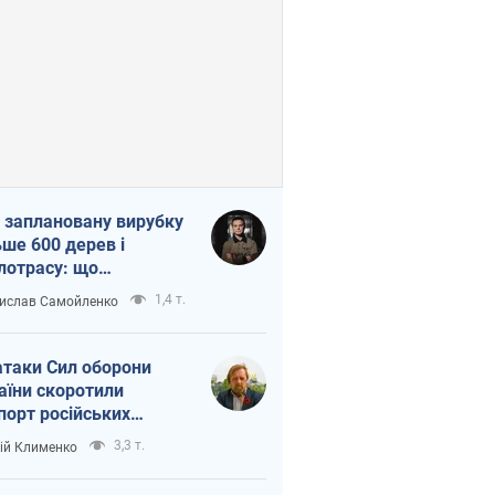
 заплановану вирубку
ьше 600 дерев і
лотрасу: що
бувається на Теремках
1,4 т.
ислав Самойленко
иєві
атаки Сил оборони
аїни скоротили
порт російських
топродуктів
3,3 т.
ій Клименко