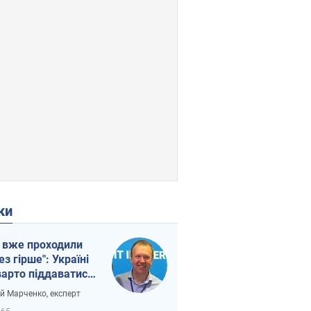
ки
 вже проходили
ез гірше": Україні
варто піддаватися
вірі через
ій Марченко, експерт
етний терор