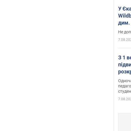
У Єк
Wildb
дим. 
Не доп
7.08.20
З 1 
підв
розк
Одноч
педаго
студен
7.08.20