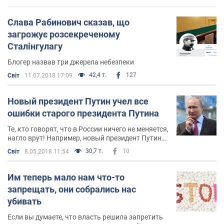
Слава Рабинович сказав, що
загрожує розсекреченому
Сталінгулагу
Блогер назвав три джерела небезпеки
42,4 т.
127
Світ
11.07.2018 17:09
Новый президент Путин учел все
ошибки старого президента Путина
Те, кто говорят, что в России ничего не меняется,
нагло врут! Например, новый президент Путин
учёл все ошибки старого президента Путина и
30,7 т.
10
Світ
8.05.2018 11:54
вместо старого премьер-министра Медведева
назначил нового премьер-министра Медведева
Им теперь мало нам что-то
запрещать, они собрались нас
убивать
Если вы думаете, что власть решила запретить