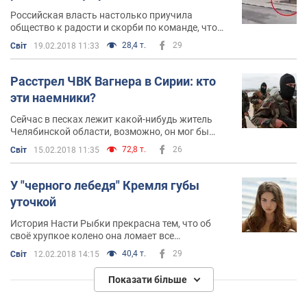
Российская власть настолько приучила
общество к радости и скорби по команде, что
пока на табло не появится надпись "смеяться"
28,4 т.
29
Світ
19.02.2018 11:33
или "скорбеть", никакой реакции не произойдёт
Расстрел ЧВК Вагнера в Сирии: кто
эти наемники?
Сейчас в песках лежит какой-нибудь житель
Челябинской области, возможно, он мог бы
стать вторым Илоном Маском или Джобсом, но
72,8 т.
26
Світ
15.02.2018 11:35
взятые кредиты, всеобщая безнадёга
У "черного лебедя" Кремля губы
уточкой
История Насти Рыбки прекрасна тем, что об
своё хрупкое колено она ломает все
божественные представления о тех, кто
40,4 т.
29
Світ
12.02.2018 14:15
управляет страной
Показати більше