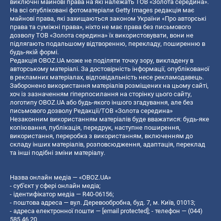
виключні майнові права на які належать ТОВ «Золота середина».
На всі опубліковані фотоматеріали Getty Images редакція має
майнові права, які захищаються законом України «Про авторські
права та суміжні права», ніхто не має права без письмового
дозволу ТОВ «Золота середина» їх використовувати, вони не
підлягають подальшому відтворенню, перекладу, поширенню в
будь-якій формі.
Редакція OBOZ.UA може не поділяти точку зору, викладену в
авторському матеріалі. За достовірність інформації, опублікованої
в рекламних матеріалах, відповідальність несе рекламодавець.
Заборонено використання матеріалів розміщених на цьому сайті,
хоч із зазначенням гіперпосилання на сторінку цього сайту,
логотипу OBOZ.UA або будь-якого іншого згадування, але без
письмового дозволу Редакції/ТОВ «Золота середина»
Незаконним використанням матеріалів буде вважатися: будь-яке
копiювання, публiкацiя, передрук, наступне поширення,
використання, переробка з використанням, включенням до
складу інших матеріалів, розповсюдження, адаптація, переклад
та інші подібні зміни матеріалу.
Назва онлайн медіа — «OBOZ.UA»
- суб'єкт у сфері онлайн медіа;
- ідентифікатор медіа — R40-06156;
- поштова адреса — вул. Деревообробна, буд. 7, м. Київ, 01013;
- адреса електронної пошти —
[email protected]
; - телефон — (044)
585 46 20