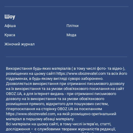
Шоу
Афіша
Плітки
Краса
Мода
Жіночий журнал
Використання будь-яких матеріалів ( в тому числі фото- та відео-),
розміщених на цьому сайті
https://www.obozrevatel.com
та всіх його
піддоменах, в будь-якому вигляді суворо заборонено.
Дозволяється використання при отриманні письмового дозволу
на їх використання та за умови обов'язкового посилання на сайт
OBOZ.UA, а для інтернет-видань - при отриманні письмового
дозволу на їх використання та за умови обов'язкового
розміщення прямого, відкритого для пошукових систем,
гіперпосилання на сторінку OBOZ.UA за посиланням
https://www.obozrevatel.com
, на якій розміщено оригінальний
матеріал в першому абзаці матеріалу.
Всі матеріали на цьому сайті, в тому числі інтерв’ю, статті,
дослідження – є службовими творами журналістів редакції,