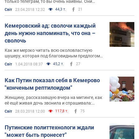
только телеграм, то вы очень наивны. Они
решили запретить вас
44,3 т.
21
Світ
23.04.2018 12:32
Кемеровский ад: сволочи каждый
день нужно напоминать, что она –
сволочь
Как же мерзко читать всю околовластную
шушеру, которая под благовидным предлогом
предлагает замолчать эту чудовищную
45,2 т.
27
Світ
1.04.2018 08:37
трагедию
Как Путин показал себя в Кемерово
"конченым рептилоидом"
Женщину, рассказавшую вчера на митинге, как
её ещё живая дочь звонила и спрашивала:
"мамочка, почему нас не спасают?" тоже
117,8 т.
75
Світ
28.03.2018 12:00
считают провокатором
Путинские политтехнологи ждали
"может быть пронесет"