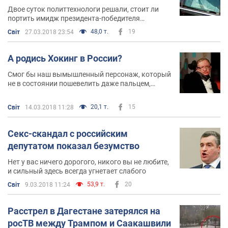
Двое суток политтехнологи решали, стоит ли
портить имидж президента-победителя
новостями о детских смертях
48,0 т.
19
Світ
27.03.2018 23:54
А родись Хокинг в России?
Смог бы наш вымышленный персонаж, который
не в состоянии пошевелить даже пальцем,
посещать саратовский государственный
университет?
20,1 т.
15
Світ
14.03.2018 11:28
Секс-скандал с российским
депутатом показал безумство
Нет у вас ничего дорогого, никого вы не любите,
и сильный здесь всегда угнетает слабого
53,9 т.
20
Світ
9.03.2018 11:24
Расстрел в Дагестане затерялся на
росТВ между Трампом и Саакашвили