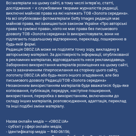
Всі матеріали на цьому сайті, в тому числі інтерв’ю, статті,
дослідження – є службовими творами журналістів редакції,
виключні майнові права на які належать ТОВ «Золота середина».
На всі опубліковані фотоматеріали Getty Images редакція має
майнові права, які захищаються законом України «Про авторські
права та суміжні права», ніхто не має права без письмового
дозволу ТОВ «Золота середина» їх використовувати, вони не
підлягають подальшому відтворенню, перекладу, поширенню в
будь-якій формі.
Редакція OBOZ.UA може не поділяти точку зору, викладену в
авторському матеріалі. За достовірність інформації, опублікованої
в рекламних матеріалах, відповідальність несе рекламодавець.
Заборонено використання матеріалів розміщених на цьому сайті,
хоч із зазначенням гіперпосилання на сторінку цього сайту,
логотипу OBOZ.UA або будь-якого іншого згадування, але без
письмового дозволу Редакції/ТОВ «Золота середина»
Незаконним використанням матеріалів буде вважатися: будь-яке
копiювання, публiкацiя, передрук, наступне поширення,
використання, переробка з використанням, включенням до
складу інших матеріалів, розповсюдження, адаптація, переклад
та інші подібні зміни матеріалу.
Назва онлайн медіа — «OBOZ.UA»
- суб'єкт у сфері онлайн медіа;
- ідентифікатор медіа — R40-06156;