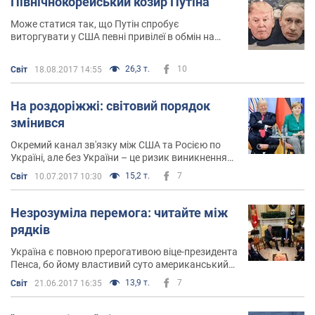
Північнокорейський козир Путіна
Може статися так, що Путін спробує
виторгувати у США певні привілеї в обмін на
"втихомирення" Кім Чен Ина
26,3 т.
10
Світ
18.08.2017 14:55
На роздоріжжі: світовий порядок
змінився
Окремий канал зв'язку між США та Росією по
Україні, але без України – це ризик виникнення
домовленостей за рахунок національних
15,2 т.
7
Світ
10.07.2017 10:30
інтересів нашої держави. Це особливий статус
Донбасу та місцеві вибори на окупованих
територіях
Незрозуміла перемога: читайте між
рядків
Україна є повною прерогативою віце-президента
Пенса, бо йому властивий суто американський
консервативний погляд на Росію. І це набагато
13,9 т.
7
Світ
21.06.2017 16:35
краще ніж те, що міг би запропонувати сам
Трамп чи держсекретар США Рекс Тіллерсон