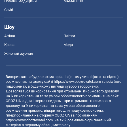
Новини медицини
MAMACLUB
Covid
Шоу
Афіша
Плітки
Краса
Мода
Жіночий журнал
Використання будь-яких матеріалів ( в тому числі фото- та відео-),
розміщених на цьому сайті
https://www.obozrevatel.com
та всіх його
піддоменах, в будь-якому вигляді суворо заборонено.
Дозволяється використання при отриманні письмового дозволу
на їх використання та за умови обов'язкового посилання на сайт
OBOZ.UA, а для інтернет-видань - при отриманні письмового
дозволу на їх використання та за умови обов'язкового
розміщення прямого, відкритого для пошукових систем,
гіперпосилання на сторінку OBOZ.UA за посиланням
https://www.obozrevatel.com
, на якій розміщено оригінальний
матеріал в першому абзаці матеріалу.