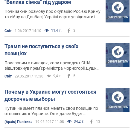
"Велика сімка" під ударом
Починаючи розмову про окупацію Росією Криму
та війну на Донбасі, Україні варто усвідомити і
запам'ятати кілька надважливих речей.
Найголовніша – що Путін не відмовиться від
11,4 т.
3
Світ
1.06.2017 14:10
України
Трамп не поступиться у своїх
позиціях
Показовим є випадок, коли президент США
відштовхнув прем'єр-міністра Чорногорії Душко
Марковича у штаб-квартирі НАТО, аби стояти у
9,4 т.
5
Світ
29.05.2017 15:30
першому ряді біля генерального секретаря НАТО
Йенса Столтенберга. Комусь це може видатись
звичайною невихованістю
Почему в Украине могут состояться
досрочные выборы
Путин не имеет планов менять свои позиции по
отношению к Украине. Он и далее будет
задействовать все возможные тактики влияния
34,2 т.
13
(Архів) Політика
19.05.2017 11:08
на нашу страну – от терактов и внутренней
дестабилизации, до переговоров и