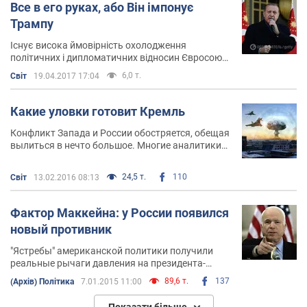
лоббирования интересов России на мировой
Все в его руках, або Він імпонує
политической арене
Трампу
Існує висока ймовірність охолодження
політичних і дипломатичних відносин Євросоюзу
з Туреччиною, засудження дій президента
6,0 т.
Світ
19.04.2017 17:04
Ердогана, тому що питання, проголосовані на
референдумі, суперечать західній ліберальній
демократії
Какие уловки готовит Кремль
Конфликт Запада и России обостряется, обещая
вылиться в нечто большое. Многие аналитики
говорят даже о неизбежном начале третьей
мировой войны. Существуют мнения и о том,
24,5 т.
110
Світ
13.02.2016 08:13
что в ход может пойти ядерное оружие
Фактор Маккейна: у России появился
новый противник
"Ястребы" американской политики получили
реальные рычаги давления на президента-
демократа, а также карт-бланш во внешней
89,6 т.
137
(Архів) Політика
7.01.2015 11:00
политике США
Показати більше