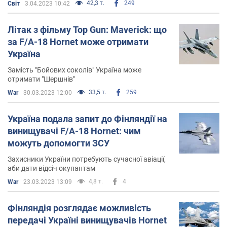
42,3 т.
249
Світ
3.04.2023 10:42
У січні 2023 року Марін розкритикувала країни Заходу
заявивши, що якби Україна була в НАТО, то Росія не
Літак з фільму Top Gun: Maverick: що
наважилася б на війну.
за F/A-18 Hornet може отримати
Україна
Фінляндії ж після повномасштабного вторгнення РФ в
Україну також оголосила про намір вступити до НАТО.
Замість "Бойових соколів" Україна може
отримати "Шершнів"
Особисте життя
33,5 т.
259
War
30.03.2023 12:00
Марін була одружена з Маркусом Ряйккьоненом
Україна подала запит до Фінляндії на
(розлучилися 2023 року). Виховує доньку Емму, яка
винищувачі F/A-18 Hornet: чим
народилася 2018 року.
можуть допомогти ЗСУ
Захисники України потребують сучасної авіації,
аби дати відсіч окупантам
4,8 т.
4
War
23.03.2023 13:09
Фінляндія розглядає можливість
передачі Україні винищувачів Hornet