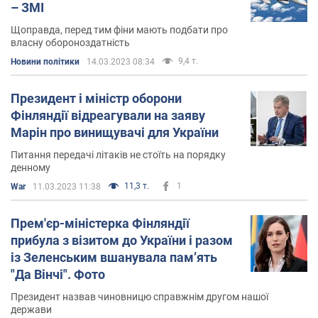
– ЗМІ
Щоправда, перед тим фіни мають подбати про
власну обороноздатність
9,4 т.
Новини політики
14.03.2023 08:34
Президент і міністр оборони
Фінляндії відреагували на заяву
Марін про винищувачі для України
Питання передачі літаків не стоїть на порядку
денному
11,3 т.
1
War
11.03.2023 11:38
Прем'єр-міністерка Фінляндії
прибула з візитом до України і разом
із Зеленським вшанувала памʼять
"Да Вінчі". Фото
Президент назвав чиновницю справжнім другом нашої
держави