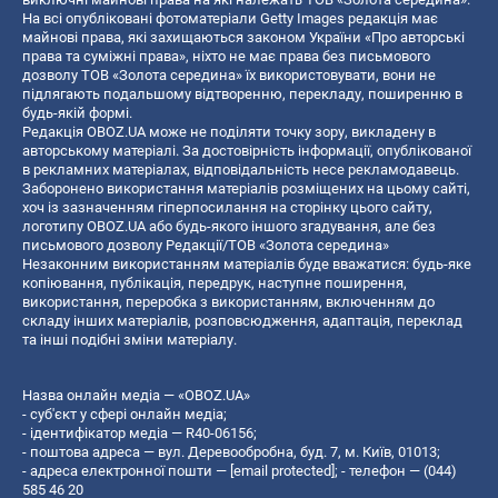
На всі опубліковані фотоматеріали Getty Images редакція має
майнові права, які захищаються законом України «Про авторські
права та суміжні права», ніхто не має права без письмового
дозволу ТОВ «Золота середина» їх використовувати, вони не
підлягають подальшому відтворенню, перекладу, поширенню в
будь-якій формі.
Редакція OBOZ.UA може не поділяти точку зору, викладену в
авторському матеріалі. За достовірність інформації, опублікованої
в рекламних матеріалах, відповідальність несе рекламодавець.
Заборонено використання матеріалів розміщених на цьому сайті,
хоч із зазначенням гіперпосилання на сторінку цього сайту,
логотипу OBOZ.UA або будь-якого іншого згадування, але без
письмового дозволу Редакції/ТОВ «Золота середина»
Незаконним використанням матеріалів буде вважатися: будь-яке
копiювання, публiкацiя, передрук, наступне поширення,
використання, переробка з використанням, включенням до
складу інших матеріалів, розповсюдження, адаптація, переклад
та інші подібні зміни матеріалу.
Назва онлайн медіа — «OBOZ.UA»
- суб'єкт у сфері онлайн медіа;
- ідентифікатор медіа — R40-06156;
- поштова адреса — вул. Деревообробна, буд. 7, м. Київ, 01013;
- адреса електронної пошти —
[email protected]
; - телефон — (044)
585 46 20