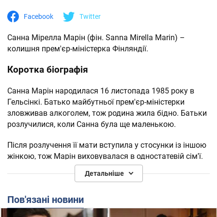
Facebook
Twitter
Санна Мірелла Марін (фін. Sanna Mirella Marin) –
колишня прем'єр-міністерка Фінляндії.
Коротка біографія
Санна Марін народилася 16 листопада 1985 року в
Гельсінкі. Батько майбутньої прем'єр-міністерки
зловживав алкоголем, тож родина жила бідно. Батьки
розлучилися, коли Санна була ще маленькою.
Після розлучення її мати вступила у стосунки із іншою
жінкою, тож Марін виховувалася в одностатевій сім'ї.
Детальніше
Уже під час навчання в школі Марін працювала в
пекарні, а згодом – касиром в універмазі.
Пов'язані новини
2012 року отримала диплом бакалавра в університеті