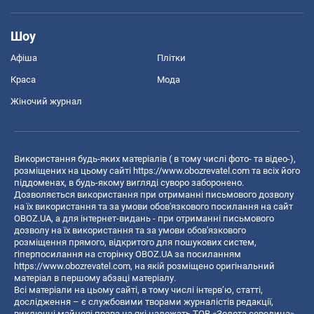
Шоу
Афіша
Плітки
Краса
Мода
Жіночий журнал
Використання будь-яких матеріалів ( в тому числі фото- та відео-),
розміщених на цьому сайті
https://www.obozrevatel.com
та всіх його
піддоменах, в будь-якому вигляді суворо заборонено.
Дозволяється використання при отриманні письмового дозволу
на їх використання та за умови обов'язкового посилання на сайт
OBOZ.UA, а для інтернет-видань - при отриманні письмового
дозволу на їх використання та за умови обов'язкового
розміщення прямого, відкритого для пошукових систем,
гіперпосилання на сторінку OBOZ.UA за посиланням
https://www.obozrevatel.com
, на якій розміщено оригінальний
матеріал в першому абзаці матеріалу.
Всі матеріали на цьому сайті, в тому числі інтерв’ю, статті,
дослідження – є службовими творами журналістів редакції,
виключні майнові права на які належать ТОВ «Золота середина».