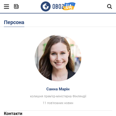
Персона
Санна Марін
колишня прем'єр-міністерка Фінляндії
11 пов'язаних новин
Контакти