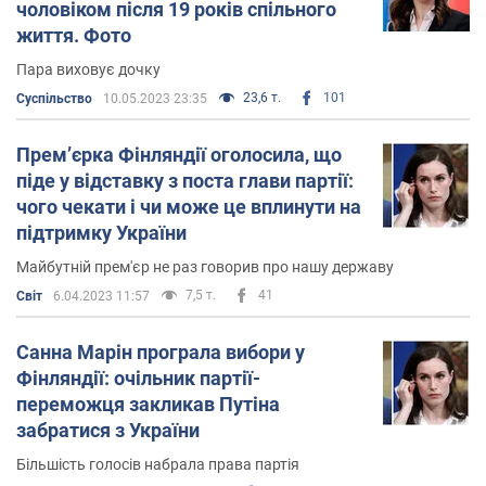
жінок та 7 чоловіків.
чоловіком після 19 років спільного
життя. Фото
До січня 2020 року Марін була наймолодшим прем'єр-
Пара виховує дочку
міністром в світі. Втратила символічний статус після
23,6 т.
101
обрання федеральним канцлером Австрії 33-річного
Суспільство
10.05.2023 23:35
Себастьяна Курца.
Прем’єрка Фінляндії оголосила, що
Відставка
піде у відставку з поста глави партії:
чого чекати і чи може це вплинути на
6 квітня 2023 року Марін подала президентові
підтримку України
Фінляндії заяву про відставку її Кабінету міністрів.
Майбутній прем'єр не раз говорив про нашу державу
Таким чином вона виконала формальність, оскільки її
партія програла вибори
і право на створення уряду
7,5 т.
41
Світ
6.04.2023 11:57
перейшло до іншої політичної сили.
Санна Марін програла вибори у
Війна в Україні
Фінляндії: очільник партії-
переможця закликав Путіна
Марін неодноразово виступала на підтримку України у
забратися з України
протистоянні проти Росії та особисто зустрічалася у
Києві із президентом Володимиром Зеленським.
Більшість голосів набрала права партія