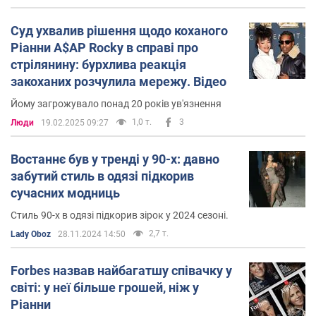
Суд ухвалив рішення щодо коханого
Ріанни A$AP Rocky в справі про
стрілянину: бурхлива реакція
закоханих розчулила мережу. Відео
Йому загрожувало понад 20 років ув'язнення
1,0 т.
3
Люди
19.02.2025 09:27
Востаннє був у тренді у 90-х: давно
забутий стиль в одязі підкорив
сучасних модниць
Стиль 90-х в одязі підкорив зірок у 2024 сезоні.
2,7 т.
Lady Oboz
28.11.2024 14:50
Forbes назвав найбагатшу співачку у
світі: у неї більше грошей, ніж у
Ріанни