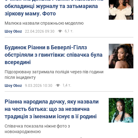
Особисте життя
обкладинці журналу та затьмарила
зіркову маму. Фото
Свого часу Ріанна була у стосунках із американським
співаком Крісом Брауном, з яким розійшлася після
Малюка назвали спражньою моделлю
того, як він побив її і інцидент щодо домашнього
6,1 т.
Шоу Oboz
22.04.2026 09:30
насильства набув публічного розголосу.
Будинок Ріанни в Беверлі-Гіллз
Згодом вона зустрічалася із канадським репером
обстріляли з гвинтівки: співачка була
Дрейком.
всередині
Пізніше Ріанна знову зійшлася з Брауном і декілька
Підозрювану затримала поліція через пів години
років вони були разом.
після інциденту
1,4 т.
Шоу Oboz
9.03.2026 10:30
Наступним її партнером став саудівський бізнесмен
Хасан Джаміль, з яким співачка зустрічалася три
Ріанна народила дочку, яку назвали
роки.
на честь батька: що за незвична
традиція з іменами існує в її родині
З 2021 року Ріанна зустрічається із репером ASAP
Rocky. Пара виховує двох дітей – Ноа Мереса та Ріота
Співачка показала ніжне фото з
Роуза Маєрса.
новонародженою