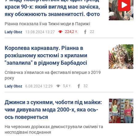
краси 90-х: який вигляд має зачіска,
яку обожнюють знаменитості. Фото
Ріанна показала її на Тижні моди в Парижі
224,2 т.
22
Lady Oboz
13.08.2024 13:27
Королева карнавалу. Ріанна в
розкішному костюмі з крилами
"запалила" в рідному Барбадосі
Співачка з'явилася на фестивалі вперше з 2019
року
5,4 т.
32
Lady Oboz
6.08.2024 12:29
Джинси з сукнями, чоботи під майки:
чим дивувала мода 2000-х, яка ось-
ось повернеться
На червоних доріжках демонстрували сміливі та
несподівані поєднання