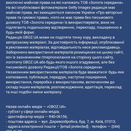
виключні майнові права на які належать ТОВ «Золота середина».
На всі опубліковані фотоматеріали Getty Images редакція має
майнові права, які захищаються законом України «Про авторські
права та суміжні права», ніхто не має права без письмового
дозволу ТОВ «Золота середина» їх використовувати, вони не
підлягають подальшому відтворенню, перекладу, поширенню в
будь-якій формі.
Редакція OBOZ.UA може не поділяти точку зору, викладену в
авторському матеріалі. За достовірність інформації, опублікованої
в рекламних матеріалах, відповідальність несе рекламодавець.
Заборонено використання матеріалів розміщених на цьому сайті,
хоч із зазначенням гіперпосилання на сторінку цього сайту,
логотипу OBOZ.UA або будь-якого іншого згадування, але без
письмового дозволу Редакції/ТОВ «Золота середина»
Незаконним використанням матеріалів буде вважатися: будь-яке
копiювання, публiкацiя, передрук, наступне поширення,
використання, переробка з використанням, включенням до
складу інших матеріалів, розповсюдження, адаптація, переклад
та інші подібні зміни матеріалу.
Назва онлайн медіа — «OBOZ.UA»
- суб'єкт у сфері онлайн медіа;
- ідентифікатор медіа — R40-06156;
- поштова адреса — вул. Деревообробна, буд. 7, м. Київ, 01013;
- адреса електронної пошти —
[email protected]
; - телефон — (044)