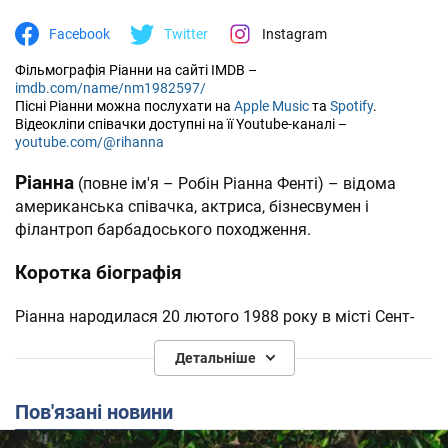
Facebook
Twitter
Instagram
Фільмографія Ріанни на сайті IMDB –
imdb.com/name/nm1982597/
Пісні Ріанни можна послухати на
Apple Music
та
Spotify
.
Відеокліпи співачки доступні на її Youtube-каналі –
youtube.com/@rihanna
Ріанна
(повне ім'я – Робін Ріанна Фенті) – відома
американська співачка, актриса, бізнесвумен і
філантроп барбадоського походження.
Коротка біографія
Ріанна народилася 20 лютого 1988 року в місті Сент-
Майкл (Барбадос).
Детальніше
Світову славу їй принесли такі хіти, як Umbrella,
Diamonds, We Found Love та багато інших.
Пов'язані новини