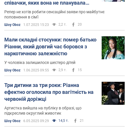
співачки, яких вона не планувала
народжувати до шлюбу
Репер не хотів робити сенсаційні заяви про майбутнє
поповнення в сім'ї
2,2 т.
20
Шоу Oboz
1.07.2025 15:23
Мали складні стосунки: помер батько
Ріанни, який довгий час боровся з
наркотичною залежністю
У чоловіка залишилося шестеро дітей
2,9 т.
15
Шоу Oboz
1.06.2025 09:55
Три дитини за три роки: Ріанна
ефектно оголосила про вагітність на
червоній доріжці
Артистка вийшла на публіку в образі, що
підкреслив округлий животик
14,5 т.
21
Шоу Oboz
6.05.2025 09:29