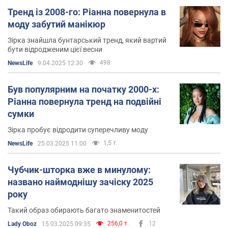
Тренд із 2008-го: Ріанна повернула в
моду забутий манікюр
Зірка знайшла бунтарський тренд, який вартий
бути відродженим цієї весни
498
NewsLife
9.04.2025 12:30
Був популярним на початку 2000-х:
Ріанна повернула тренд на подвійні
сумки
Зірка пробує відродити суперечливу моду
1,5 т.
NewsLife
25.03.2025 11:00
Чубчик-шторка вже в минулому:
названо наймоднішу зачіску 2025
року
Такий образ обирають багато знаменитостей
256,0 т.
12
Lady Oboz
15.03.2025 09:35