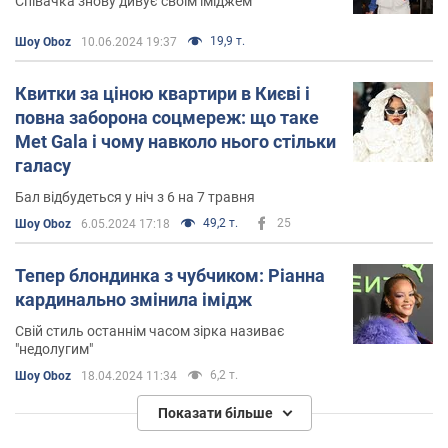
Співачка знову дивує своїм іміджем
19,9 т.
Шоу Oboz
10.06.2024 19:37
Квитки за ціною квартири в Києві і
повна заборона соцмереж: що таке
Met Gala і чому навколо нього стільки
галасу
Бал відбудеться у ніч з 6 на 7 травня
49,2 т.
25
Шоу Oboz
6.05.2024 17:18
Тепер блондинка з чубчиком: Ріанна
кардинально змінила імідж
Свій стиль останнім часом зірка називає
"недолугим"
6,2 т.
Шоу Oboz
18.04.2024 11:34
Показати більше