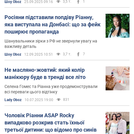
3,5 т.
1
Шоу Oboz
25.09.2025 09:16
Дискографія Ріанни
Росіяни підставили попдіву Ріанну,
Music of the Sun (2005)
яка виступала на Донбасі: що за фейк
A Girl like Me (2006)
поширює пропаганда
Good Girl Gone Bad (2007)
Шанувальники зірки з РФ не звернули увагу на
важливу деталь
Rated R (2009)
3,7 т.
7
Шоу Oboz
12.09.2025 10:51
Loud (2010)
Talk That Talk (2011)
Не масляно-жовтий: який колір
манікюру буде в тренді все літо
Unapologetic (2012)
Селена Гомес та Ріанна уже продемонстрували
Anti (2016)
всі переваги цього відтінку
831
Lady Oboz
10.07.2025 19:00
Чоловік Ріанни ASAP Rocky
випадково розкрив стать їхньої
третьої дитини: що відомо про синів