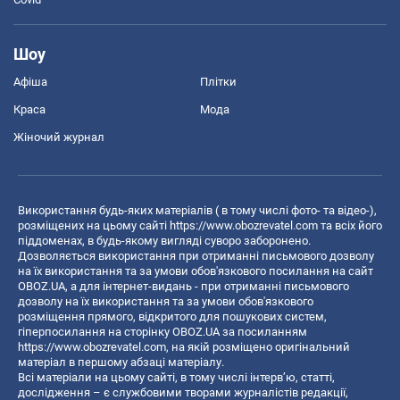
Шоу
Афіша
Плітки
Краса
Мода
Жіночий журнал
Використання будь-яких матеріалів ( в тому числі фото- та відео-),
розміщених на цьому сайті
https://www.obozrevatel.com
та всіх його
піддоменах, в будь-якому вигляді суворо заборонено.
Дозволяється використання при отриманні письмового дозволу
на їх використання та за умови обов'язкового посилання на сайт
OBOZ.UA, а для інтернет-видань - при отриманні письмового
дозволу на їх використання та за умови обов'язкового
розміщення прямого, відкритого для пошукових систем,
гіперпосилання на сторінку OBOZ.UA за посиланням
https://www.obozrevatel.com
, на якій розміщено оригінальний
матеріал в першому абзаці матеріалу.
Всі матеріали на цьому сайті, в тому числі інтерв’ю, статті,
дослідження – є службовими творами журналістів редакції,