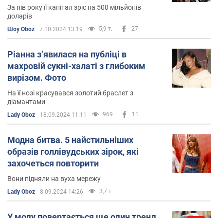
За пів року її капітал зріс на 500 мільйонів
доларів
5,9 т.
27
Шоу Oboz
7.10.2024 13:19
Ріанна зʼявилася на публіці в
махровій сукні-халаті з глибоким
вирізом. Фото
На її нозі красувався золотий браслет з
діамантами
969
11
Lady Oboz
18.09.2024 11:11
Модна битва. 5 найстильніших
образів голлівудських зірок, які
захочеться повторити
Вони підняли на вуха мережу
3,7 т.
Lady Oboz
8.09.2024 14:26
У моду повертається ще один тренд