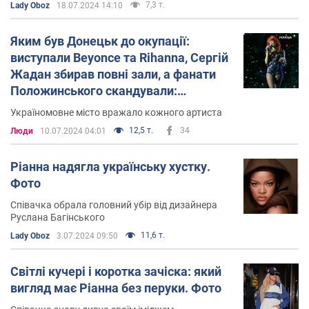
7,3 т.
Lady Oboz
18.07.2024 14:10
Яким був Донецьк до окупації:
виступали Beyonce та Rihanna, Сергій
Жадан збирав повні зали, а фанати
Положинського скандували:
"Україна!"
Україномовне місто вражало кожного артиста
12,5 т.
34
Люди
10.07.2024 04:01
Ріанна надягла українську хустку.
Фото
Співачка обрала головний убір від дизайнера
Руслана Багінського
11,6 т.
Lady Oboz
3.07.2024 09:50
Світлі кучері і коротка зачіска: який
вигляд має Ріанна без перуки. Фото