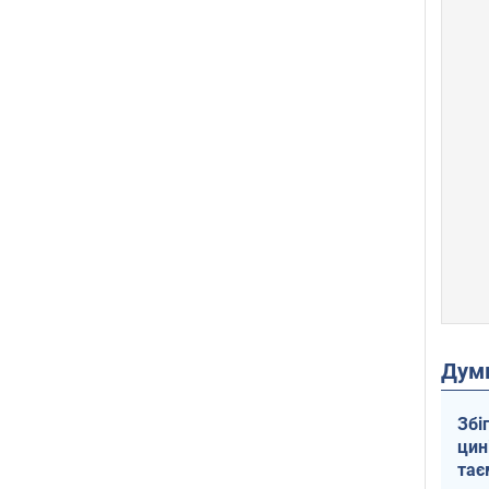
Дум
Збі
цин
тає