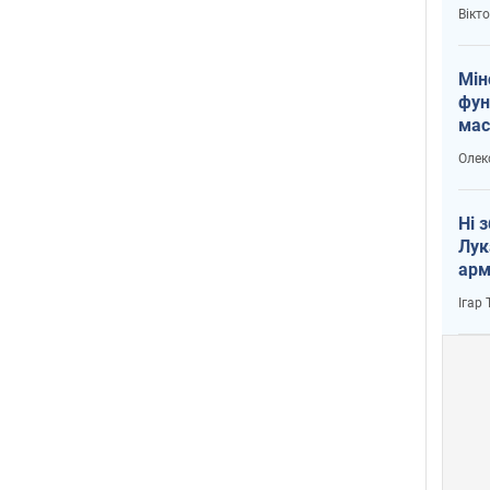
і Пу
Вікт
Мін
фун
мас
Олек
Ні 
Лук
арм
Ігар