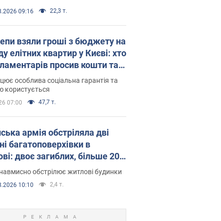
22,3 т.
8.2026 09:16
епи взяли гроші з бюджету на
у елітних квартир у Києві: хто
рламентарів просив кошти та
оселився
цює особлива соціальна гарантія та
ю користується
47,7 т.
26 07:00
йська армія обстріляла дві
ні багатоповерхівки в
ві: двоє загиблих, більше 20
раждалих
навмисно обстрілює житлові будинки
2,4 т.
8.2026 10:10