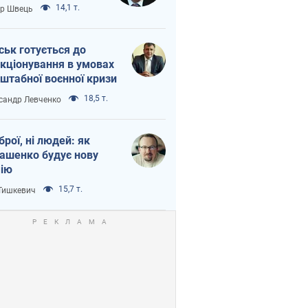
тіна?
14,1 т.
ор Швець
ськ готується до
кціонування в умовах
штабної воєнної кризи
18,5 т.
сандр Левченко
зброї, ні людей: як
ашенко будує нову
ію
15,7 т.
 Тишкевич