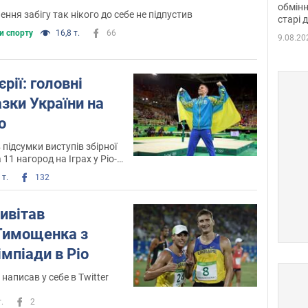
обмінн
ння забігу так нікого до себе не підпустив
старі 
и спорту
16,8 т.
66
9.08.20
єрії: головні
азки України на
о
 підсумки виступів збірної
11 нагород на Іграх у Ріо-
 т.
132
ивітав
 Тимощенка з
мпіади в Ріо
написав у себе в Twitter
т.
2