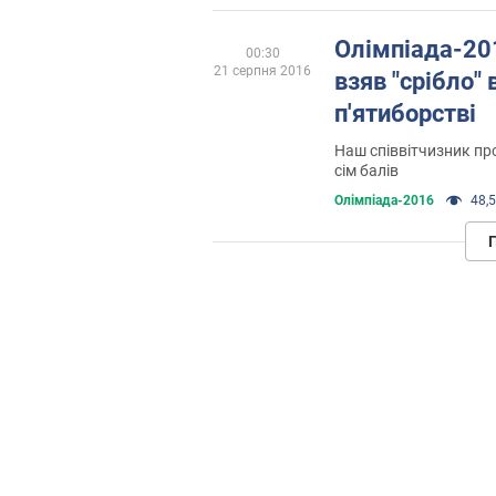
Олімпіада-20
00:30
21 серпня 2016
взяв "срібло"
п'ятиборстві
Наш співвітчизник п
сім балів
Олімпіада-2016
48,5