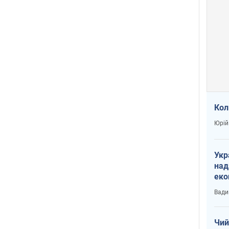
Кол
Юрій
Укр
над
еко
сві
Вади
Чий