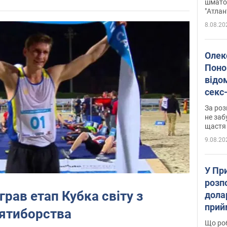
вигр
шмато
"Атлан
8.08.20
Олек
Поно
відо
секс
який
За роз
маю
не заб
щастя
9.08.20
У Пр
розпо
грав етап Кубка світу з
дола
прий
'ятиборства
та б
Що роб