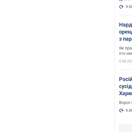
9.0
Нард
оренд
з па
де п
Як пра
хто не
9.08.20
Росі
сусід
Харко
пост
Ворог 
9.0