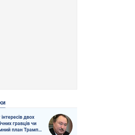
ки
г інтересів двох
ічних гравців чи
мний план Трампа