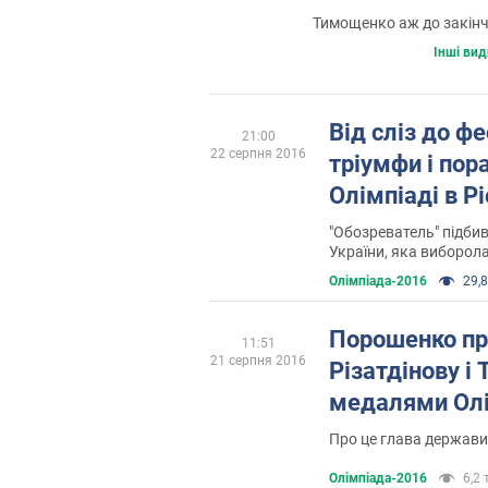
Тимощенко аж до закінче
Інші вид
Від сліз до фе
21:00
22 серпня 2016
тріумфи і пор
Олімпіаді в Рі
"Обозреватель" підбив
України, яка виборола 
де-Жанейро
Олімпіада-2016
29,8
Порошенко пр
11:51
21 серпня 2016
Різатдінову і
медалями Олі
Про це глава держави 
Олімпіада-2016
6,2 