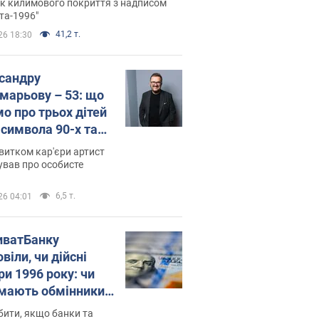
ала "золото" Олімпіади
к килимового покриття з надписом
та-1996"
41,2 т.
26 18:30
сандру
марьову – 53: що
мо про трьох дітей
-символа 90-х та
 вигляд вони
витком кар'єри артист
ть
ував про особисте
6,5 т.
26 04:01
иватБанку
віли, чи дійсні
ри 1996 року: чи
мають обмінники
анки такі купюри
ити, якщо банки та