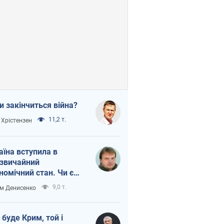
и закінчиться війна?
11,2 т.
 Хрістензен
аїна вступила в
звичайний
номічний стан. Чи є
тло вкінці тунелю?
9,0 т.
м Денисенко
 буде Крим, той і