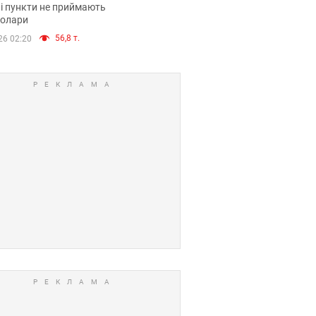
і пункти не приймають
долари
56,8 т.
26 02:20