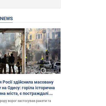
P NEWS
я Росії здійснила масовану
 на Одесу: горіла історична
на міста, є постраждалі.
 та відео
рору ворог застосував ракети та