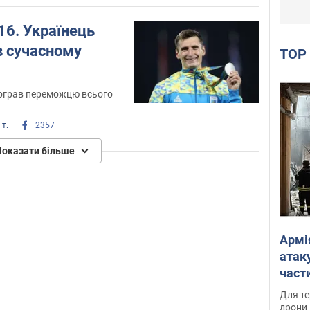
16. Українець
 в сучасному
TO
рограв переможцю всього
 т.
2357
Показати більше
Армі
атаку
части
Фото
Для те
дрони