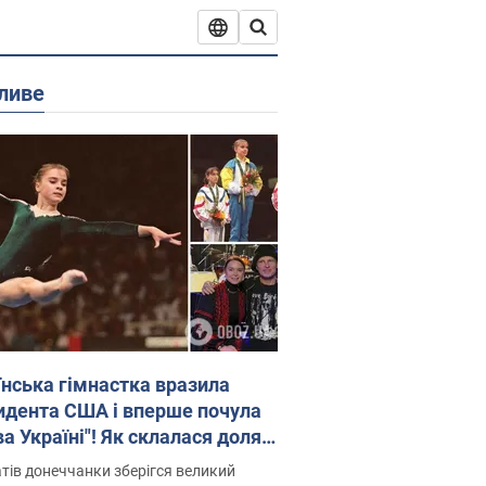
ливе
їнська гімнастка вразила
идента США і вперше почула
а Україні"! Як склалася доля
паєвої, яка 30 років тому
тів донеччанки зберігся великий